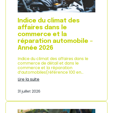
l
a
c
o
Indice du climat des
n
s
affaires dans le
o
commerce et la
m
m
réparation automobile –
a
Année 2026
t
i
o
Indice du climat des affaires dans le
n
commerce de détail et dans le
à
commerce et la réparation
L
d’automobiles(référence 100 en…
a
Lire la suite
R
:
é
I
u
31 juillet 2026
n
n
d
i
i
o
c
n
e
–