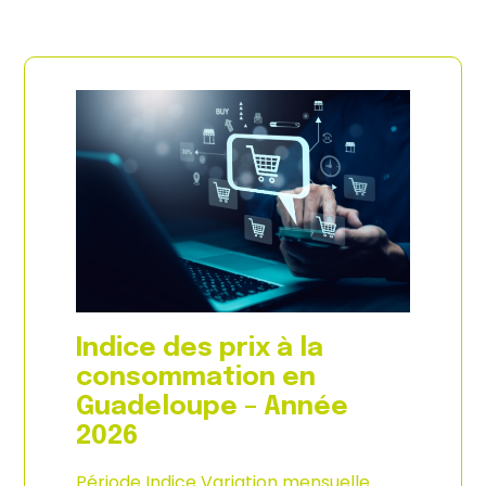
Indice des prix à la
consommation en
Guadeloupe – Année
2026
Période Indice Variation mensuelle