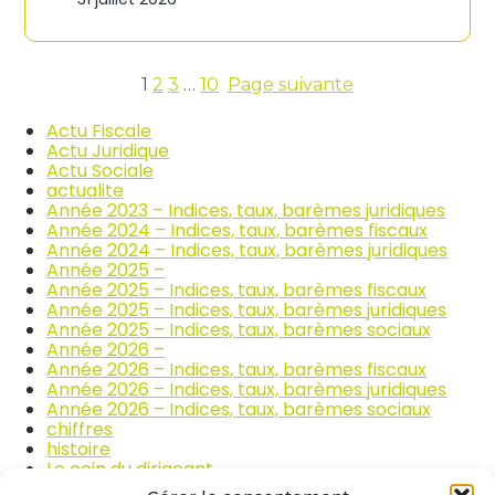
n
c
d
o
i
m
c
m
e
1
2
3
…
10
Page suivante
e
s
r
d
Actu Fiscale
c
e
Actu Juridique
e
s
Actu Sociale
e
p
actualite
t
r
Année 2023 – Indices, taux, barèmes juridiques
l
i
Année 2024 – Indices, taux, barèmes fiscaux
a
x
Année 2024 – Indices, taux, barèmes juridiques
r
d
Année 2025 –
é
e
Année 2025 – Indices, taux, barèmes fiscaux
p
s
Année 2025 – Indices, taux, barèmes juridiques
a
p
Année 2025 – Indices, taux, barèmes sociaux
r
r
Année 2026 –
a
o
Année 2026 – Indices, taux, barèmes fiscaux
t
d
Année 2026 – Indices, taux, barèmes juridiques
i
u
Année 2026 – Indices, taux, barèmes sociaux
o
i
chiffres
n
t
histoire
a
s
Le coin du dirigeant
u
a
quizz
t