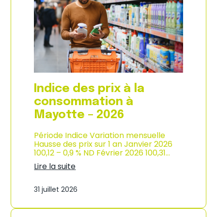
s
o
p
n
r
d
i
e
x
l
à
’
l
i
a
n
c
d
o
u
Indice des prix à la
n
s
s
consommation à
t
o
r
Mayotte – 2026
m
i
m
e
a
Période Indice Variation mensuelle
–
t
Hausse des prix sur 1 an Janvier 2026
2
i
100,12 – 0,9 % ND Février 2026 100,31…
0
o
2
Lire la suite
n
6
:
e
I
n
31 juillet 2026
n
M
d
a
i
r