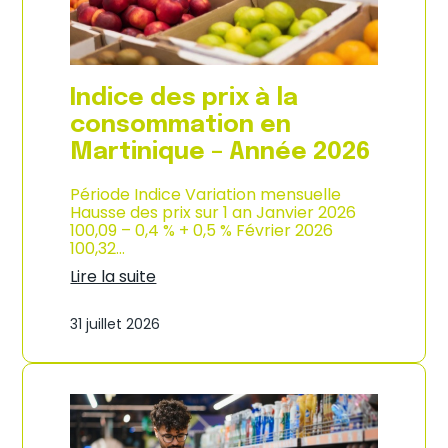
é
d
e
e
2
p
0
r
2
o
Indice des prix à la
6
d
u
consommation en
c
Martinique – Année 2026
t
i
o
Période Indice Variation mensuelle
n
Hausse des prix sur 1 an Janvier 2026
e
100,09 – 0,4 % + 0,5 % Février 2026
t
100,32…
d
Lire la suite
’
:
i
I
m
31 juillet 2026
n
p
d
o
i
r
c
t
e
a
d
t
e
i