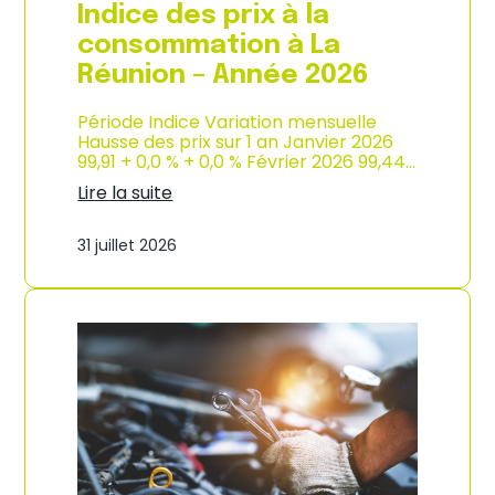
e
Indice des prix à la
2
0
consommation à La
2
Réunion – Année 2026
6
Période Indice Variation mensuelle
Hausse des prix sur 1 an Janvier 2026
99,91 + 0,0 % + 0,0 % Février 2026 99,44…
Lire la suite
:
I
31 juillet 2026
n
d
i
c
e
d
e
s
p
r
i
x
à