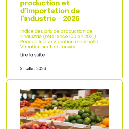
s
production et
o
d’importation de
m
m
l’industrie – 2026
a
t
Indice des prix de production de
i
l’industrie (référence 100 en 2021)
o
Période Indice Variation mensuelle
n
Variation sur 1 an Janvier…
e
n
Lire la suite
G
:
u
I
31 juillet 2026
a
n
d
d
e
i
l
c
o
e
u
d
p
e
e
s
–
p
A
r
n
i
n
x