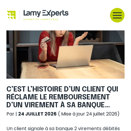
Créer et reprendre une activité
Aller
au
contenu
Gérer votre quotidien
Piloter votre entreprise
Développer votre entreprise
Construire votre patrimoine
C’EST L’HISTOIRE D’UN CLIENT QUI
Être prêt pour la facturation
électronique
RÉCLAME LE REMBOURSEMENT
D’UN VIREMENT À SA BANQUE…
Par
|
24 JUILLET 2026
( Mise à jour 24 juillet 2026)
Un client signale à sa banque 2 virements débités