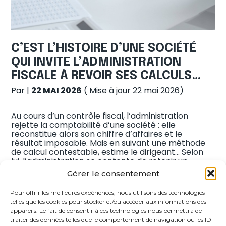
C’EST L’HISTOIRE D’UNE SOCIÉTÉ
QUI INVITE L’ADMINISTRATION
FISCALE À REVOIR SES CALCULS…
Par
|
22 MAI 2026
( Mise à jour 22 mai 2026)
Au cours d’un contrôle fiscal, l’administration
rejette la comptabilité d’une société : elle
reconstitue alors son chiffre d’affaires et le
résultat imposable. Mais en suivant une méthode
de calcul contestable, estime le dirigeant… Selon
lui, l’administration se contente de retenir un
montant de charges déductibles comprenant les
Gérer le consentement
frais bancaires, les taxes et les dépenses de
[…]
Pour offrir les meilleures expériences, nous utilisons des technologies
telles que les cookies pour stocker et/ou accéder aux informations des
appareils. Le fait de consentir à ces technologies nous permettra de
Navigation
1
2
…
16
>
traiter des données telles que le comportement de navigation ou les ID