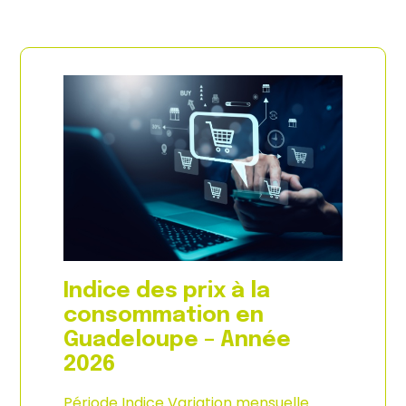
Indice des prix à la
consommation en
Guadeloupe – Année
2026
Période Indice Variation mensuelle