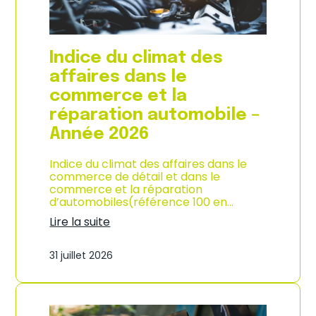
l
a
c
o
Indice du climat des
n
s
affaires dans le
o
commerce et la
m
m
réparation automobile –
a
Année 2026
t
i
o
Indice du climat des affaires dans le
n
commerce de détail et dans le
à
commerce et la réparation
L
d’automobiles(référence 100 en…
a
Lire la suite
R
:
é
I
u
31 juillet 2026
n
n
d
i
i
o
c
n
e
–