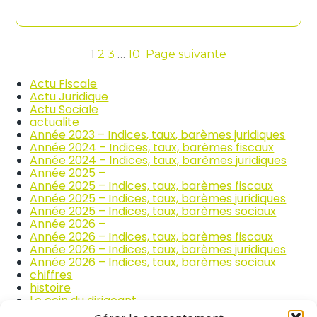
contenu
n
c
d
o
i
m
c
m
e
1
2
3
…
10
Page suivante
e
s
r
d
Actu Fiscale
c
e
Actu Juridique
e
s
Actu Sociale
e
p
actualite
t
r
Année 2023 – Indices, taux, barèmes juridiques
l
i
Année 2024 – Indices, taux, barèmes fiscaux
a
x
Année 2024 – Indices, taux, barèmes juridiques
r
d
Année 2025 –
é
e
Année 2025 – Indices, taux, barèmes fiscaux
p
s
Année 2025 – Indices, taux, barèmes juridiques
a
p
Année 2025 – Indices, taux, barèmes sociaux
r
r
Année 2026 –
a
o
Année 2026 – Indices, taux, barèmes fiscaux
t
d
Année 2026 – Indices, taux, barèmes juridiques
i
u
Année 2026 – Indices, taux, barèmes sociaux
o
i
chiffres
n
t
histoire
a
s
Le coin du dirigeant
u
a
quizz
t