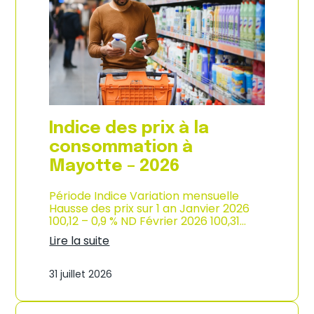
s
o
p
n
r
d
i
e
x
l
à
’
l
i
a
n
c
d
o
u
Indice des prix à la
n
s
s
consommation à
t
o
r
Mayotte – 2026
m
i
m
e
a
Période Indice Variation mensuelle
–
t
Hausse des prix sur 1 an Janvier 2026
2
i
100,12 – 0,9 % ND Février 2026 100,31…
0
o
2
Lire la suite
n
6
:
e
I
n
31 juillet 2026
n
M
d
a
i
r