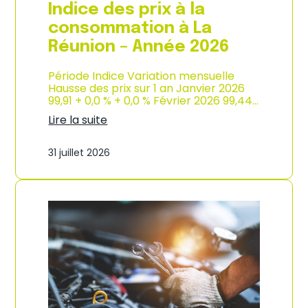
e
Indice des prix à la
2
0
consommation à La
2
Réunion – Année 2026
6
Période Indice Variation mensuelle
Hausse des prix sur 1 an Janvier 2026
99,91 + 0,0 % + 0,0 % Février 2026 99,44…
Lire la suite
:
I
31 juillet 2026
n
d
i
c
e
d
e
s
p
r
i
x
à