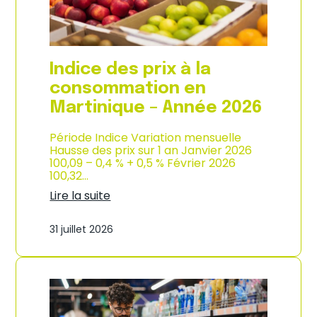
é
d
e
e
2
p
0
r
2
o
Indice des prix à la
6
d
u
consommation en
c
Martinique – Année 2026
t
i
o
Période Indice Variation mensuelle
n
Hausse des prix sur 1 an Janvier 2026
e
100,09 – 0,4 % + 0,5 % Février 2026
t
100,32…
d
Lire la suite
’
:
i
I
m
31 juillet 2026
n
p
d
o
i
r
c
t
e
a
d
t
e
i