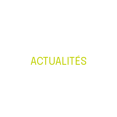
Créer et reprendre une activité
Gérer votre quotidien
Piloter votre entreprise
Développer votre entreprise
ACTUALITÉS
Construire votre patrimoine
Être prêt pour la facturation
électronique