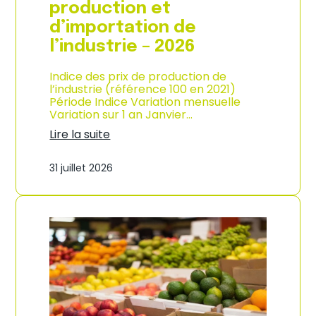
s
production et
o
d’importation de
m
m
l’industrie – 2026
a
t
Indice des prix de production de
i
l’industrie (référence 100 en 2021)
o
Période Indice Variation mensuelle
n
Variation sur 1 an Janvier…
e
n
Lire la suite
G
:
u
I
31 juillet 2026
a
n
d
d
e
i
l
c
o
e
u
d
p
e
e
s
–
p
A
r
n
i
n
x