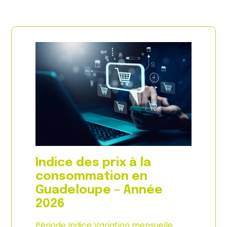
Indice des prix à la
consommation en
Guadeloupe – Année
2026
Période Indice Variation mensuelle