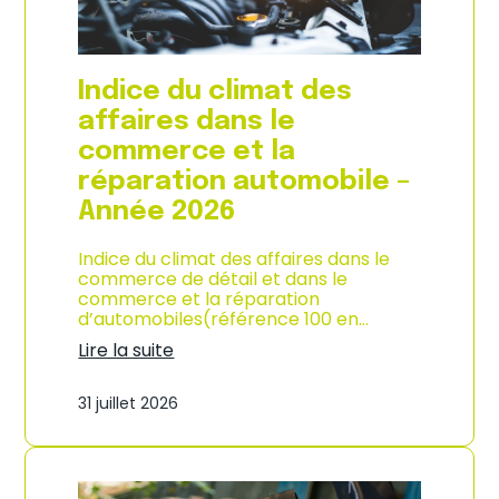
l
a
c
o
Indice du climat des
n
s
affaires dans le
o
commerce et la
m
m
réparation automobile –
a
Année 2026
t
i
o
Indice du climat des affaires dans le
n
commerce de détail et dans le
à
commerce et la réparation
L
d’automobiles(référence 100 en…
a
Lire la suite
R
:
é
I
u
31 juillet 2026
n
n
d
i
i
o
c
n
e
–