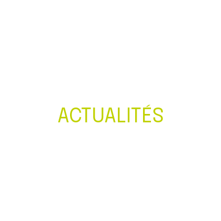
Créer et reprendre une activité
Gérer votre quotidien
Piloter votre entreprise
Développer votre entreprise
ACTUALITÉS
Construire votre patrimoine
Être prêt pour la facturation
électronique