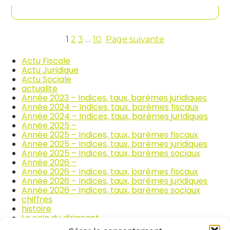
contenu
n
c
d
o
i
m
c
m
e
1
2
3
…
10
Page suivante
e
s
r
d
Actu Fiscale
c
e
Actu Juridique
e
s
Actu Sociale
e
p
actualite
t
r
Année 2023 – Indices, taux, barèmes juridiques
l
i
Année 2024 – Indices, taux, barèmes fiscaux
a
x
Année 2024 – Indices, taux, barèmes juridiques
r
d
Année 2025 –
é
e
Année 2025 – Indices, taux, barèmes fiscaux
p
s
Année 2025 – Indices, taux, barèmes juridiques
a
p
Année 2025 – Indices, taux, barèmes sociaux
r
r
Année 2026 –
a
o
Année 2026 – Indices, taux, barèmes fiscaux
t
d
Année 2026 – Indices, taux, barèmes juridiques
i
u
Année 2026 – Indices, taux, barèmes sociaux
o
i
chiffres
n
t
histoire
a
s
Le coin du dirigeant
u
a
quizz
t