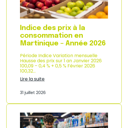
é
d
e
e
2
p
0
r
2
o
Indice des prix à la
6
d
u
consommation en
c
Martinique – Année 2026
t
i
o
Période Indice Variation mensuelle
n
Hausse des prix sur 1 an Janvier 2026
e
100,09 – 0,4 % + 0,5 % Février 2026
t
100,32…
d
Lire la suite
’
:
i
I
m
31 juillet 2026
n
p
d
o
i
r
c
t
e
a
d
t
e
i