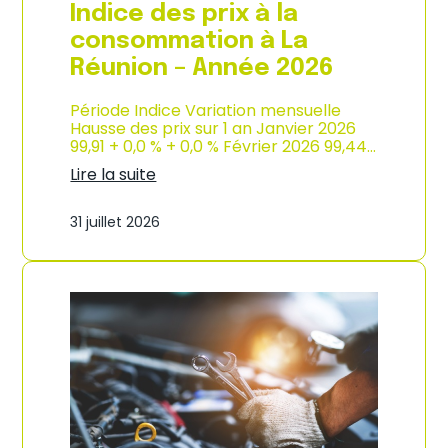
e
Indice des prix à la
2
0
consommation à La
2
Réunion – Année 2026
6
Période Indice Variation mensuelle
Hausse des prix sur 1 an Janvier 2026
99,91 + 0,0 % + 0,0 % Février 2026 99,44…
Lire la suite
:
I
31 juillet 2026
n
d
i
c
e
d
e
s
p
r
i
x
à