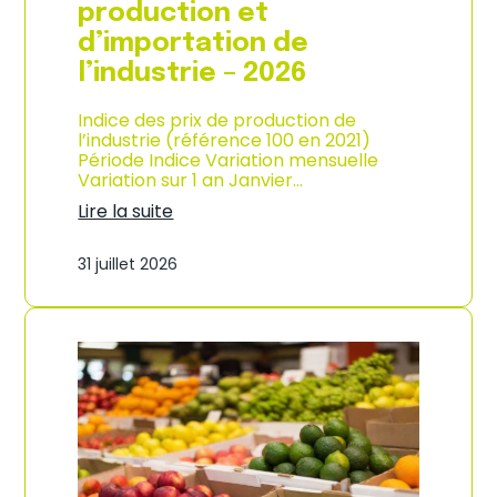
s
production et
o
d’importation de
m
m
l’industrie – 2026
a
t
Indice des prix de production de
i
l’industrie (référence 100 en 2021)
o
Période Indice Variation mensuelle
n
Variation sur 1 an Janvier…
e
n
Lire la suite
G
:
u
I
31 juillet 2026
a
n
d
d
e
i
l
c
o
e
u
d
p
e
e
s
–
p
A
r
n
i
n
x