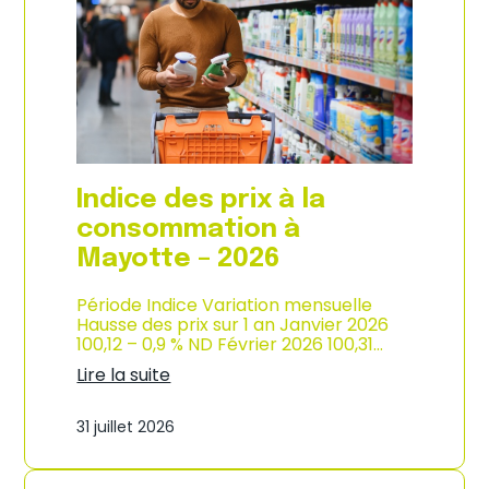
s
o
p
n
r
d
i
e
x
l
à
’
l
i
a
n
c
d
o
u
Indice des prix à la
n
s
s
consommation à
t
o
r
Mayotte – 2026
m
i
m
e
a
Période Indice Variation mensuelle
–
t
Hausse des prix sur 1 an Janvier 2026
2
i
100,12 – 0,9 % ND Février 2026 100,31…
0
o
2
Lire la suite
n
6
:
e
I
n
31 juillet 2026
n
M
d
a
i
r