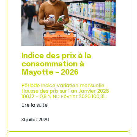
s
o
p
n
r
d
i
e
x
l
à
’
l
i
a
n
c
d
o
u
Indice des prix à la
n
s
s
consommation à
t
o
r
Mayotte – 2026
m
i
m
e
a
Période Indice Variation mensuelle
–
t
Hausse des prix sur 1 an Janvier 2026
2
i
100,12 – 0,9 % ND Février 2026 100,31…
0
o
2
Lire la suite
n
6
:
e
I
n
31 juillet 2026
n
M
d
a
i
r