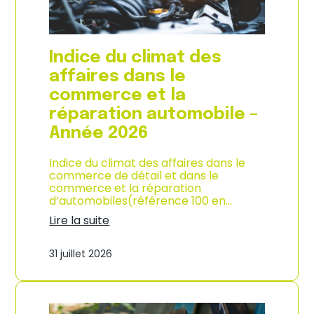
l
a
c
o
Indice du climat des
n
s
affaires dans le
o
commerce et la
m
m
réparation automobile –
a
Année 2026
t
i
o
Indice du climat des affaires dans le
n
commerce de détail et dans le
à
commerce et la réparation
L
d’automobiles(référence 100 en…
a
Lire la suite
R
:
é
I
u
31 juillet 2026
n
n
d
i
i
o
c
n
e
–