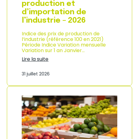
s
production et
o
d’importation de
m
m
l’industrie – 2026
a
t
Indice des prix de production de
i
l’industrie (référence 100 en 2021)
o
Période Indice Variation mensuelle
n
Variation sur 1 an Janvier…
e
n
Lire la suite
G
:
u
I
31 juillet 2026
a
n
d
d
e
i
l
c
o
e
u
d
p
e
e
s
–
p
A
r
n
i
n
x