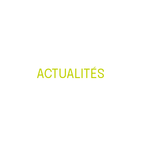
Créer et reprendre une activité
Gérer votre quotidien
Piloter votre entreprise
Développer votre entreprise
ACTUALITÉS
Construire votre patrimoine
Être prêt pour la facturation
électronique