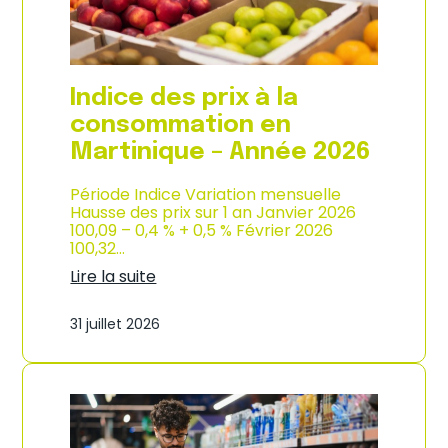
é
d
e
e
2
p
0
r
2
o
Indice des prix à la
6
d
u
consommation en
c
Martinique – Année 2026
t
i
o
Période Indice Variation mensuelle
n
Hausse des prix sur 1 an Janvier 2026
e
100,09 – 0,4 % + 0,5 % Février 2026
t
100,32…
d
Lire la suite
’
:
i
I
m
31 juillet 2026
n
p
d
o
i
r
c
t
e
a
d
t
e
i