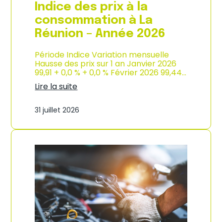
e
Indice des prix à la
2
0
consommation à La
2
Réunion – Année 2026
6
Période Indice Variation mensuelle
Hausse des prix sur 1 an Janvier 2026
99,91 + 0,0 % + 0,0 % Février 2026 99,44…
Lire la suite
:
I
31 juillet 2026
n
d
i
c
e
d
e
s
p
r
i
x
à