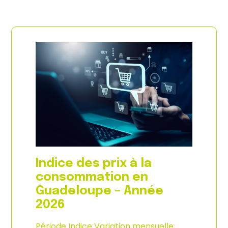
Indice des prix à la
consommation en
Guadeloupe – Année
2026
Période Indice Variation mensuelle