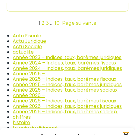
contenu
n
c
d
o
i
m
c
m
e
1
2
3
…
10
Page suivante
e
s
r
d
Actu Fiscale
c
e
Actu Juridique
e
s
Actu Sociale
e
p
actualite
t
r
Année 2023 – Indices, taux, barèmes juridiques
l
i
Année 2024 – Indices, taux, barèmes fiscaux
a
x
Année 2024 – Indices, taux, barèmes juridiques
r
d
Année 2025 –
é
e
Année 2025 – Indices, taux, barèmes fiscaux
p
s
Année 2025 – Indices, taux, barèmes juridiques
a
p
Année 2025 – Indices, taux, barèmes sociaux
r
r
Année 2026 –
a
o
Année 2026 – Indices, taux, barèmes fiscaux
t
d
Année 2026 – Indices, taux, barèmes juridiques
i
u
Année 2026 – Indices, taux, barèmes sociaux
o
i
chiffres
n
t
histoire
a
s
Le coin du dirigeant
u
a
quizz
t