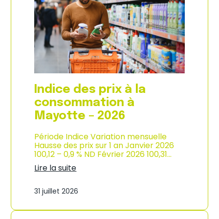
s
o
p
n
r
d
i
e
x
l
à
’
l
i
a
n
c
d
o
u
Indice des prix à la
n
s
s
consommation à
t
o
r
Mayotte – 2026
m
i
m
e
a
Période Indice Variation mensuelle
–
t
Hausse des prix sur 1 an Janvier 2026
2
i
100,12 – 0,9 % ND Février 2026 100,31…
0
o
2
Lire la suite
n
6
:
e
I
n
31 juillet 2026
n
M
d
a
i
r