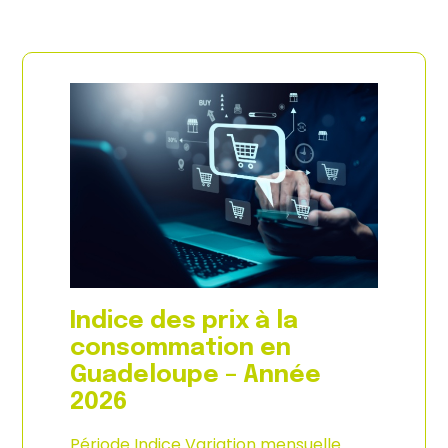
Indice des prix à la
consommation en
Guadeloupe – Année
2026
Période Indice Variation mensuelle