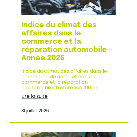
l
a
c
o
Indice du climat des
n
s
affaires dans le
o
commerce et la
m
m
réparation automobile –
a
Année 2026
t
i
o
Indice du climat des affaires dans le
n
commerce de détail et dans le
à
commerce et la réparation
L
d’automobiles(référence 100 en…
a
Lire la suite
R
:
é
I
u
31 juillet 2026
n
n
d
i
i
o
c
n
e
–