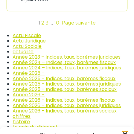
n
c
d
o
i
m
c
m
e
1
2
3
…
10
Page suivante
e
s
r
d
Actu Fiscale
c
e
Actu Juridique
e
s
Actu Sociale
e
p
actualite
t
r
Année 2023 – Indices, taux, barèmes juridiques
l
i
Année 2024 – Indices, taux, barèmes fiscaux
a
x
Année 2024 – Indices, taux, barèmes juridiques
r
d
Année 2025 –
é
e
Année 2025 – Indices, taux, barèmes fiscaux
p
s
Année 2025 – Indices, taux, barèmes juridiques
a
p
Année 2025 – Indices, taux, barèmes sociaux
r
r
Année 2026 –
a
o
Année 2026 – Indices, taux, barèmes fiscaux
t
d
Année 2026 – Indices, taux, barèmes juridiques
i
u
Année 2026 – Indices, taux, barèmes sociaux
o
i
chiffres
n
t
histoire
a
s
Le coin du dirigeant
u
a
quizz
t