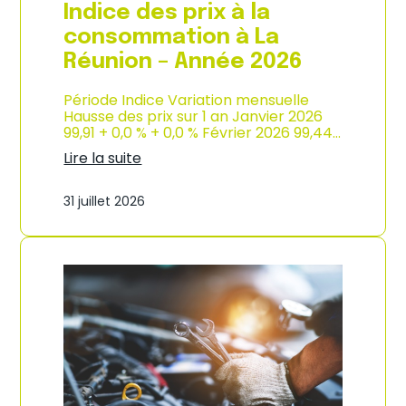
e
Indice des prix à la
2
0
consommation à La
2
Réunion – Année 2026
6
Période Indice Variation mensuelle
Hausse des prix sur 1 an Janvier 2026
99,91 + 0,0 % + 0,0 % Février 2026 99,44…
Lire la suite
:
I
31 juillet 2026
n
d
i
c
e
d
e
s
p
r
i
x
à