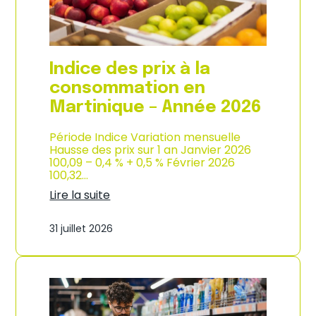
é
d
e
e
2
p
0
r
2
o
Indice des prix à la
6
d
u
consommation en
c
Martinique – Année 2026
t
i
o
Période Indice Variation mensuelle
n
Hausse des prix sur 1 an Janvier 2026
e
100,09 – 0,4 % + 0,5 % Février 2026
t
100,32…
d
Lire la suite
’
:
i
I
m
31 juillet 2026
n
p
d
o
i
r
c
t
e
a
d
t
e
i