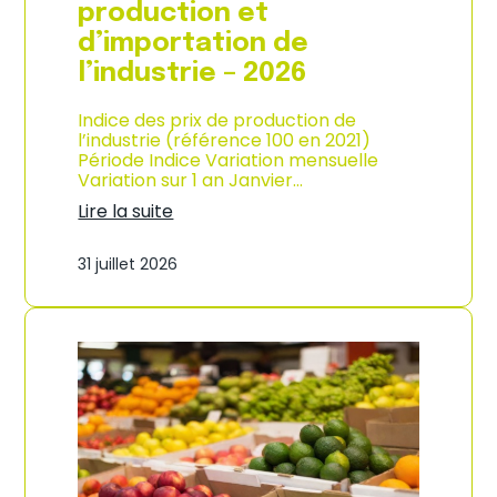
s
production et
o
d’importation de
m
m
l’industrie – 2026
a
t
Indice des prix de production de
i
l’industrie (référence 100 en 2021)
o
Période Indice Variation mensuelle
n
Variation sur 1 an Janvier…
e
n
Lire la suite
G
:
u
I
31 juillet 2026
a
n
d
d
e
i
l
c
o
e
u
d
p
e
e
s
–
p
A
r
n
i
n
x