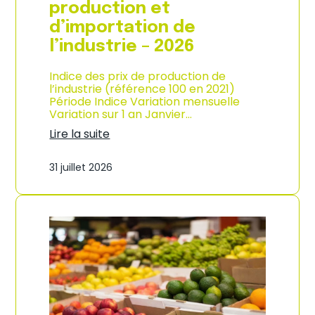
s
production et
o
d’importation de
m
m
l’industrie – 2026
a
t
Indice des prix de production de
i
l’industrie (référence 100 en 2021)
o
Période Indice Variation mensuelle
n
Variation sur 1 an Janvier…
e
n
Lire la suite
G
:
u
I
31 juillet 2026
a
n
d
d
e
i
l
c
o
e
u
d
p
e
e
s
–
p
A
r
n
i
n
x