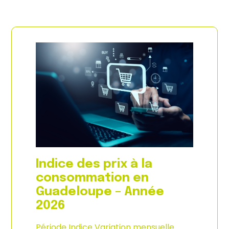
Indice des prix à la
consommation en
Guadeloupe – Année
2026
Période Indice Variation mensuelle