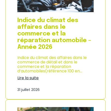
l
a
c
o
Indice du climat des
n
s
affaires dans le
o
commerce et la
m
m
réparation automobile –
a
Année 2026
t
i
o
Indice du climat des affaires dans le
n
commerce de détail et dans le
à
commerce et la réparation
L
d’automobiles(référence 100 en…
a
Lire la suite
R
:
é
I
u
31 juillet 2026
n
n
d
i
i
o
c
n
e
–