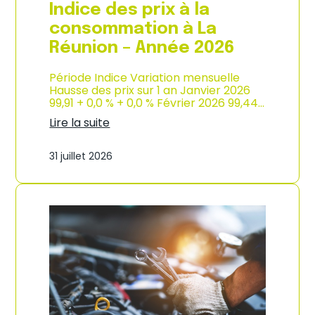
e
Indice des prix à la
2
0
consommation à La
2
Réunion – Année 2026
6
Période Indice Variation mensuelle
Hausse des prix sur 1 an Janvier 2026
99,91 + 0,0 % + 0,0 % Février 2026 99,44…
Lire la suite
:
I
31 juillet 2026
n
d
i
c
e
d
e
s
p
r
i
x
à