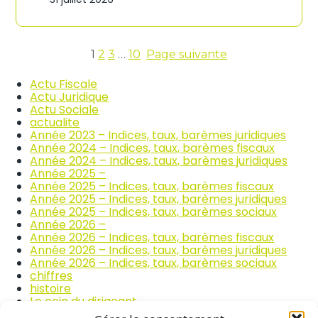
n
c
d
o
i
m
c
m
e
1
2
3
…
10
Page suivante
e
s
r
d
Actu Fiscale
c
e
Actu Juridique
e
s
Actu Sociale
e
p
actualite
t
r
Année 2023 – Indices, taux, barèmes juridiques
l
i
Année 2024 – Indices, taux, barèmes fiscaux
a
x
Année 2024 – Indices, taux, barèmes juridiques
r
d
Année 2025 –
é
e
Année 2025 – Indices, taux, barèmes fiscaux
p
s
Année 2025 – Indices, taux, barèmes juridiques
a
p
Année 2025 – Indices, taux, barèmes sociaux
r
r
Année 2026 –
a
o
Année 2026 – Indices, taux, barèmes fiscaux
t
d
Année 2026 – Indices, taux, barèmes juridiques
i
u
Année 2026 – Indices, taux, barèmes sociaux
o
i
chiffres
n
t
histoire
a
s
Le coin du dirigeant
u
a
quizz
t