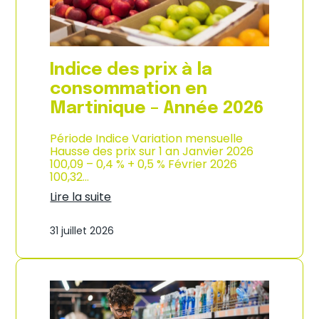
é
d
e
e
2
p
0
r
2
o
Indice des prix à la
6
d
u
consommation en
c
Martinique – Année 2026
t
i
o
Période Indice Variation mensuelle
n
Hausse des prix sur 1 an Janvier 2026
e
100,09 – 0,4 % + 0,5 % Février 2026
t
100,32…
d
Lire la suite
’
:
i
I
m
31 juillet 2026
n
p
d
o
i
r
c
t
e
a
d
t
e
i