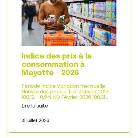
s
o
p
n
r
d
i
e
x
l
à
’
l
i
a
n
c
d
o
u
Indice des prix à la
n
s
s
consommation à
t
o
r
Mayotte – 2026
m
i
m
e
a
Période Indice Variation mensuelle
–
t
Hausse des prix sur 1 an Janvier 2026
2
i
100,12 – 0,9 % ND Février 2026 100,31…
0
o
2
Lire la suite
n
6
:
e
I
n
31 juillet 2026
n
M
d
a
i
r