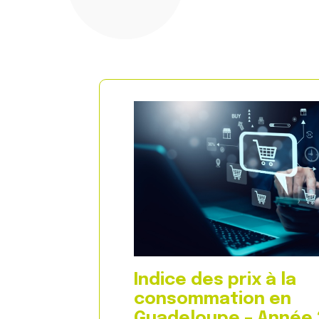
Indice des prix à la
consommation en
Guadeloupe – Année