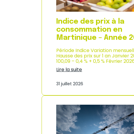
n
s
o
m
Indice des prix à la
m
consommation en
a
t
Martinique – Année 
i
o
Période Indice Variation mensuel
n
Hausse des prix sur 1 an Janvier 
e
100,09 – 0,4 % + 0,5 % Février 202
n
Lire la suite
G
:
u
I
a
31 juillet 2026
n
d
d
e
i
l
c
o
e
u
d
p
e
e
s
–
p
A
r