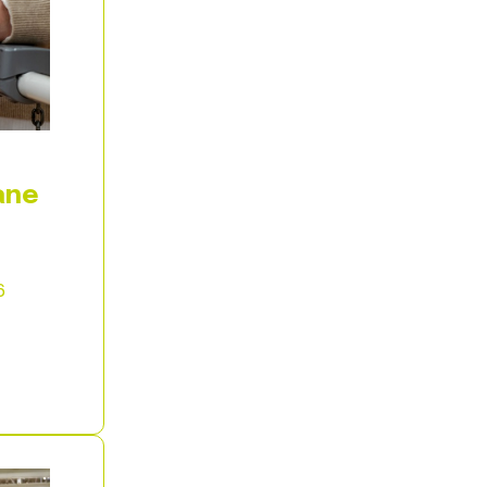
ane
6