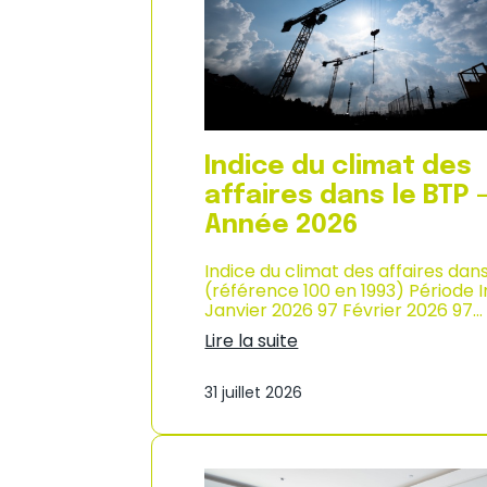
n
i
n
x
é
à
e
l
2
a
0
c
2
o
6
n
Indice du climat des
s
o
affaires dans le BTP 
m
Année 2026
m
a
Indice du climat des affaires dan
t
(référence 100 en 1993) Période 
i
Janvier 2026 97 Février 2026 97…
o
n
Lire la suite
e
:
n
I
M
31 juillet 2026
n
a
d
r
i
t
c
i
e