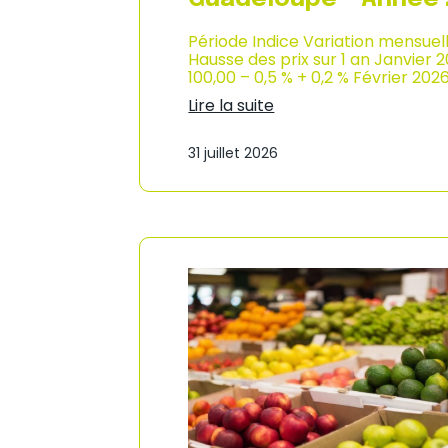
Période Indice Variation mensuel
Hausse des prix sur 1 an Janvier 
100,00 – 0,5 % + 0,2 % Février 202
Lire la suite
:
I
31 juillet 2026
n
d
i
c
e
d
e
s
p
r
i
x
à
l
a
c
o