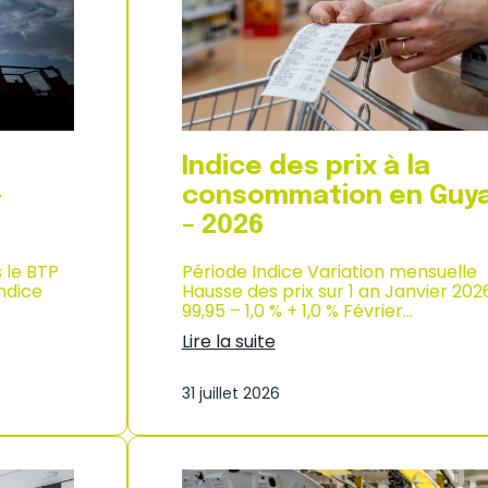
d
i
e
x
l
à
’
l
i
a
n
c
d
o
u
n
Indice des prix à la
s
s
t
o
–
consommation en Guy
r
m
– 2026
i
m
e
a
–
s le BTP
Période Indice Variation mensuelle
t
2
Indice
Hausse des prix sur 1 an Janvier 202
i
0
99,95 – 1,0 % + 1,0 % Février…
o
2
n
Lire la suite
6
à
:
M
I
a
31 juillet 2026
n
y
d
o
i
t
c
t
e