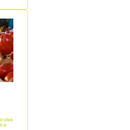
icoles
ice