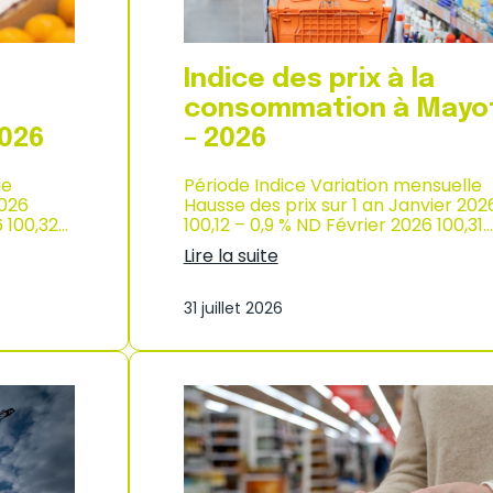
p
r
o
d
Indice des prix à la
u
c
consommation à Mayo
t
2026
– 2026
i
o
le
Période Indice Variation mensuelle
n
2026
Hausse des prix sur 1 an Janvier 202
e
6 100,32…
100,12 – 0,9 % ND Février 2026 100,31…
t
d
Lire la suite
’
:
i
I
m
31 juillet 2026
n
p
d
o
i
r
c
t
e
a
d
t
e
i
s
o
p
n
r