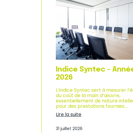
n
d
i
u
q
c
u
l
e
i
–
m
A
a
n
t
n
d
é
e
e
s
2
a
0
f
Indice Syntec – Anné
2
f
6
a
2026
i
r
L’indice Syntec sert à mesurer l’
e
du coût de la main d’œuvre,
s
essentiellement de nature intelle
d
pour des prestations fournies.…
a
Lire la suite
n
:
s
I
l
31 juillet 2026
n
e