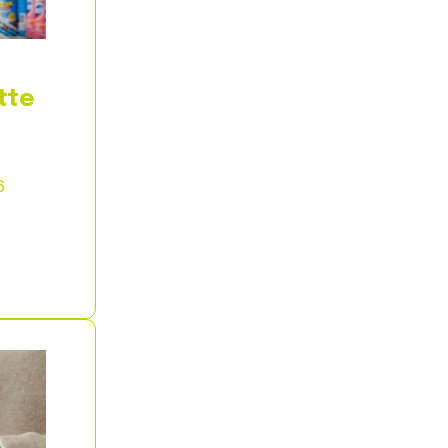
tte
6