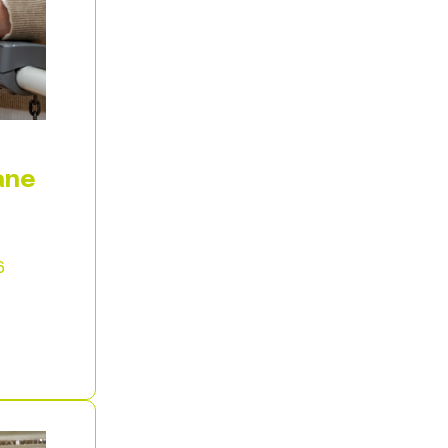
ane
6