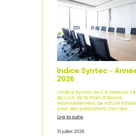
n
d
i
u
q
c
u
l
e
i
–
m
A
a
n
t
n
d
é
e
e
s
2
a
0
f
Indice Syntec – Anné
2
f
6
a
2026
i
r
L’indice Syntec sert à mesurer l’
e
du coût de la main d’œuvre,
s
essentiellement de nature intelle
d
pour des prestations fournies.…
a
Lire la suite
n
:
s
I
l
31 juillet 2026
n
e