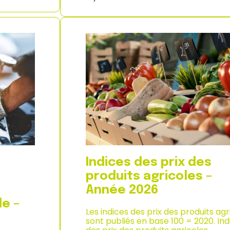
u
d
y
i
a
c
n
e
e
d
–
e
2
s
0
p
2
r
6
i
x
à
l
a
c
o
n
Indices des prix des
s
o
produits agricoles –
m
Année 2026
m
a
e –
Les indices des prix des produits agr
t
sont publiés en base 100 = 2020. Ind
i