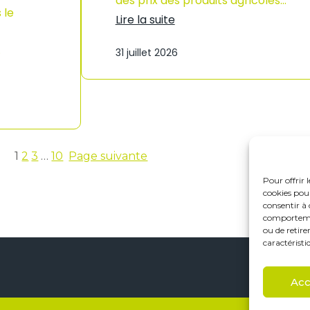
des prix des produits agricoles…
o
 le
n
Lire la suite
à
:
L
I
…
a
31 juillet 2026
n
R
d
é
i
u
c
n
e
i
s
o
d
n
e
–
s
1
2
3
…
10
Page suivante
A
p
n
r
Pour offrir 
n
i
cookies pour
é
x
consentir à 
e
d
comportement
2
e
ou de retire
0
s
caractéristi
2
p
6
r
o
Acc
d
u