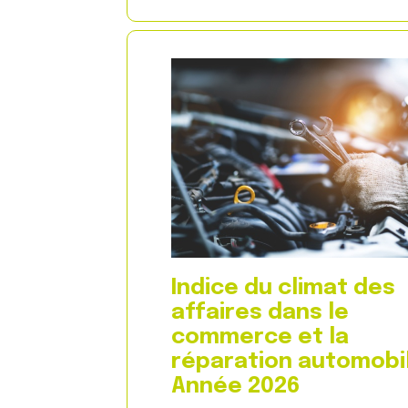
d
B
i
T
c
P
e
–
S
A
y
n
n
n
t
é
e
e
c
2
–
0
A
2
n
6
n
é
e
2
0
Indice du climat des
2
affaires dans le
6
commerce et la
réparation automobil
Année 2026