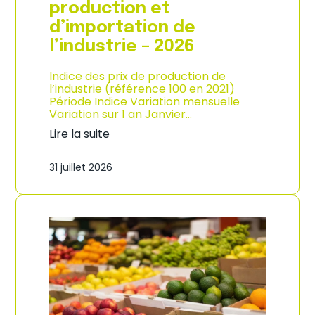
s
production et
o
d’importation de
m
m
l’industrie – 2026
a
t
Indice des prix de production de
i
l’industrie (référence 100 en 2021)
o
Période Indice Variation mensuelle
n
Variation sur 1 an Janvier…
e
n
Lire la suite
G
:
u
I
31 juillet 2026
a
n
d
d
e
i
l
c
o
e
u
d
p
e
e
s
–
p
A
r
n
i
n
x