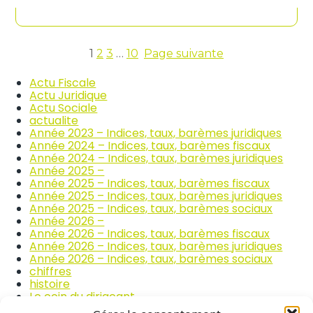
contenu
n
c
d
o
i
m
c
m
e
1
2
3
…
10
Page suivante
e
s
r
d
Actu Fiscale
c
e
Actu Juridique
e
s
Actu Sociale
e
p
actualite
t
r
Année 2023 – Indices, taux, barèmes juridiques
l
i
Année 2024 – Indices, taux, barèmes fiscaux
a
x
Année 2024 – Indices, taux, barèmes juridiques
r
d
Année 2025 –
é
e
Année 2025 – Indices, taux, barèmes fiscaux
p
s
Année 2025 – Indices, taux, barèmes juridiques
a
p
Année 2025 – Indices, taux, barèmes sociaux
r
r
Année 2026 –
a
o
Année 2026 – Indices, taux, barèmes fiscaux
t
d
Année 2026 – Indices, taux, barèmes juridiques
i
u
Année 2026 – Indices, taux, barèmes sociaux
o
i
chiffres
n
t
histoire
a
s
Le coin du dirigeant
u
a
quizz
t