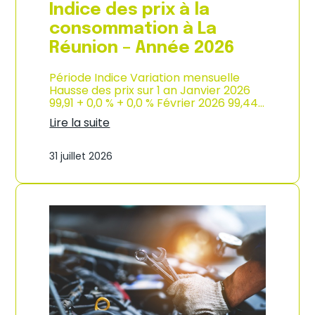
e
Indice des prix à la
2
0
consommation à La
2
Réunion – Année 2026
6
Période Indice Variation mensuelle
Hausse des prix sur 1 an Janvier 2026
99,91 + 0,0 % + 0,0 % Février 2026 99,44…
Lire la suite
:
I
31 juillet 2026
n
d
i
c
e
d
e
s
p
r
i
x
à