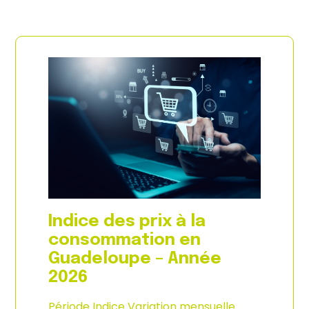
Indice des prix à la
consommation en
Guadeloupe – Année
2026
Période Indice Variation mensuelle