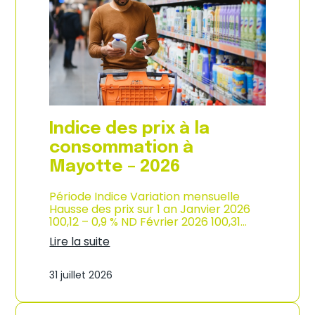
s
o
p
n
r
d
i
e
x
l
à
’
l
i
a
n
c
d
o
u
Indice des prix à la
n
s
s
consommation à
t
o
r
Mayotte – 2026
m
i
m
e
a
Période Indice Variation mensuelle
–
t
Hausse des prix sur 1 an Janvier 2026
2
i
100,12 – 0,9 % ND Février 2026 100,31…
0
o
2
Lire la suite
n
6
:
e
I
n
31 juillet 2026
n
M
d
a
i
r