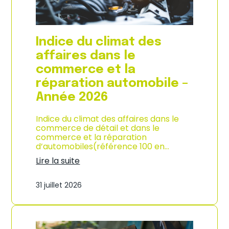
l
a
c
o
Indice du climat des
n
s
affaires dans le
o
commerce et la
m
m
réparation automobile –
a
Année 2026
t
i
o
Indice du climat des affaires dans le
n
commerce de détail et dans le
à
commerce et la réparation
L
d’automobiles(référence 100 en…
a
Lire la suite
R
:
é
I
u
31 juillet 2026
n
n
d
i
i
o
c
n
e
–