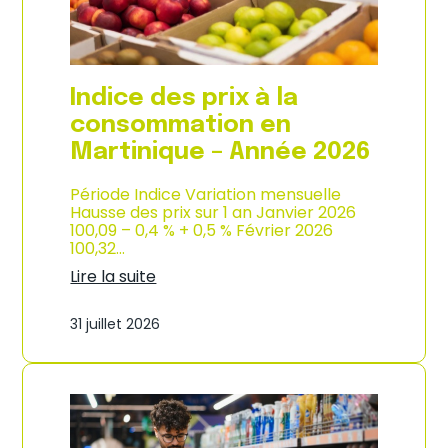
é
d
e
e
2
p
0
r
2
o
Indice des prix à la
6
d
u
consommation en
c
Martinique – Année 2026
t
i
o
Période Indice Variation mensuelle
n
Hausse des prix sur 1 an Janvier 2026
e
100,09 – 0,4 % + 0,5 % Février 2026
t
100,32…
d
Lire la suite
’
:
i
I
m
31 juillet 2026
n
p
d
o
i
r
c
t
e
a
d
t
e
i