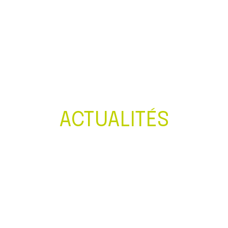
Créer et reprendre une activité
Gérer votre quotidien
Piloter votre entreprise
Développer votre entreprise
ACTUALITÉS
Construire votre patrimoine
Être prêt pour la facturation
électronique