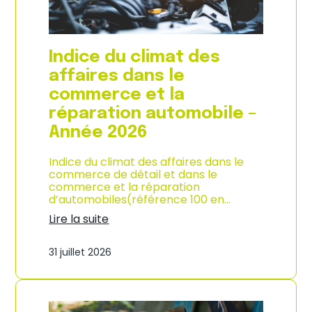
l
a
c
o
Indice du climat des
n
s
affaires dans le
o
commerce et la
m
m
réparation automobile –
a
Année 2026
t
i
o
Indice du climat des affaires dans le
n
commerce de détail et dans le
à
commerce et la réparation
L
d’automobiles(référence 100 en…
a
Lire la suite
R
:
é
I
u
31 juillet 2026
n
n
d
i
i
o
c
n
e
–