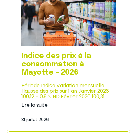
s
o
p
n
r
d
i
e
x
l
à
’
l
i
a
n
c
d
o
u
Indice des prix à la
n
s
s
consommation à
t
o
r
Mayotte – 2026
m
i
m
e
a
Période Indice Variation mensuelle
–
t
Hausse des prix sur 1 an Janvier 2026
2
i
100,12 – 0,9 % ND Février 2026 100,31…
0
o
2
Lire la suite
n
6
:
e
I
n
31 juillet 2026
n
M
d
a
i
r