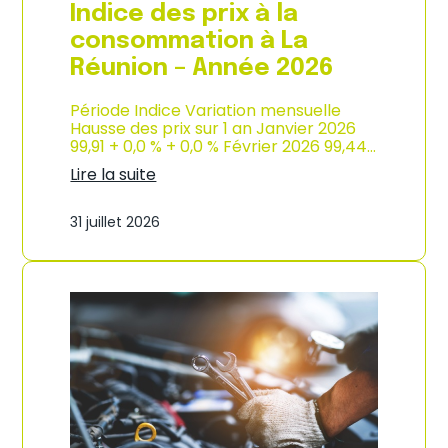
e
Indice des prix à la
2
0
consommation à La
2
Réunion – Année 2026
6
Période Indice Variation mensuelle
Hausse des prix sur 1 an Janvier 2026
99,91 + 0,0 % + 0,0 % Février 2026 99,44…
Lire la suite
:
I
31 juillet 2026
n
d
i
c
e
d
e
s
p
r
i
x
à