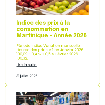
é
d
e
e
2
p
0
r
2
o
Indice des prix à la
6
d
u
consommation en
c
Martinique – Année 2026
t
i
o
Période Indice Variation mensuelle
n
Hausse des prix sur 1 an Janvier 2026
e
100,09 – 0,4 % + 0,5 % Février 2026
t
100,32…
d
Lire la suite
’
:
i
I
m
31 juillet 2026
n
p
d
o
i
r
c
t
e
a
d
t
e
i