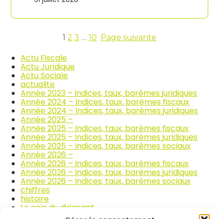
n
c
d
o
i
m
c
m
e
1
2
3
…
10
Page suivante
e
s
r
d
Actu Fiscale
c
e
Actu Juridique
e
s
Actu Sociale
e
p
actualite
t
r
Année 2023 – Indices, taux, barèmes juridiques
l
i
Année 2024 – Indices, taux, barèmes fiscaux
a
x
Année 2024 – Indices, taux, barèmes juridiques
r
d
Année 2025 –
é
e
Année 2025 – Indices, taux, barèmes fiscaux
p
s
Année 2025 – Indices, taux, barèmes juridiques
a
p
Année 2025 – Indices, taux, barèmes sociaux
r
r
Année 2026 –
a
o
Année 2026 – Indices, taux, barèmes fiscaux
t
d
Année 2026 – Indices, taux, barèmes juridiques
i
u
Année 2026 – Indices, taux, barèmes sociaux
o
i
chiffres
n
t
histoire
a
s
Le coin du dirigeant
u
a
quizz
t