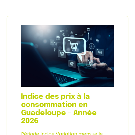
Indice des prix à la
consommation en
Guadeloupe – Année
2026
Période Indice Variation mensuelle