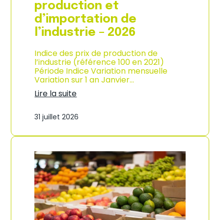
s
production et
o
d’importation de
m
m
l’industrie – 2026
a
t
Indice des prix de production de
i
l’industrie (référence 100 en 2021)
o
Période Indice Variation mensuelle
n
Variation sur 1 an Janvier…
e
n
Lire la suite
G
:
u
I
31 juillet 2026
a
n
d
d
e
i
l
c
o
e
u
d
p
e
e
s
–
p
A
r
n
i
n
x