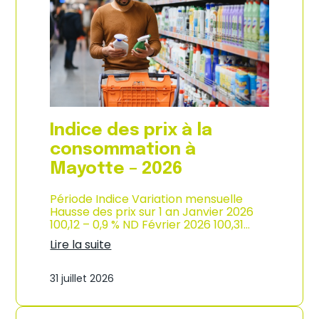
s
o
p
n
r
d
i
e
x
l
à
’
l
i
a
n
c
d
o
u
Indice des prix à la
n
s
s
consommation à
t
o
r
Mayotte – 2026
m
i
m
e
a
Période Indice Variation mensuelle
–
t
Hausse des prix sur 1 an Janvier 2026
2
i
100,12 – 0,9 % ND Février 2026 100,31…
0
o
2
Lire la suite
n
6
:
e
I
n
31 juillet 2026
n
M
d
a
i
r