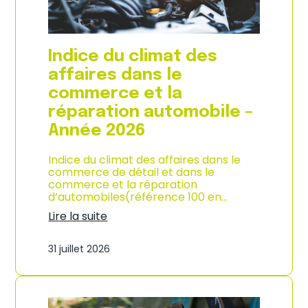
l
a
c
o
Indice du climat des
n
s
affaires dans le
o
commerce et la
m
m
réparation automobile –
a
Année 2026
t
i
o
Indice du climat des affaires dans le
n
commerce de détail et dans le
à
commerce et la réparation
L
d’automobiles(référence 100 en…
a
Lire la suite
R
:
é
I
u
31 juillet 2026
n
n
d
i
i
o
c
n
e
–