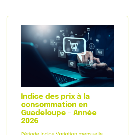
Indice des prix à la
consommation en
Guadeloupe – Année
2026
Période Indice Variation mensuelle