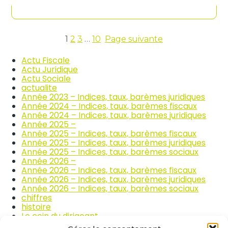
contenu
n
c
d
o
i
m
c
m
e
1
2
3
…
10
Page suivante
e
s
r
d
Actu Fiscale
c
e
Actu Juridique
e
s
Actu Sociale
e
p
actualite
t
r
Année 2023 – Indices, taux, barèmes juridiques
l
i
Année 2024 – Indices, taux, barèmes fiscaux
a
x
Année 2024 – Indices, taux, barèmes juridiques
r
d
Année 2025 –
é
e
Année 2025 – Indices, taux, barèmes fiscaux
p
s
Année 2025 – Indices, taux, barèmes juridiques
a
p
Année 2025 – Indices, taux, barèmes sociaux
r
r
Année 2026 –
a
o
Année 2026 – Indices, taux, barèmes fiscaux
t
d
Année 2026 – Indices, taux, barèmes juridiques
i
u
Année 2026 – Indices, taux, barèmes sociaux
o
i
chiffres
n
t
histoire
a
s
Le coin du dirigeant
u
a
quizz
t