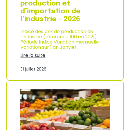
s
production et
o
d’importation de
m
m
l’industrie – 2026
a
t
Indice des prix de production de
i
l’industrie (référence 100 en 2021)
o
Période Indice Variation mensuelle
n
Variation sur 1 an Janvier…
e
n
Lire la suite
G
:
u
I
31 juillet 2026
a
n
d
d
e
i
l
c
o
e
u
d
p
e
e
s
–
p
A
r
n
i
n
x