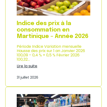
é
d
e
e
2
p
0
r
2
o
Indice des prix à la
6
d
u
consommation en
c
Martinique – Année 2026
t
i
o
Période Indice Variation mensuelle
n
Hausse des prix sur 1 an Janvier 2026
e
100,09 – 0,4 % + 0,5 % Février 2026
t
100,32…
d
Lire la suite
’
:
i
I
m
31 juillet 2026
n
p
d
o
i
r
c
t
e
a
d
t
e
i