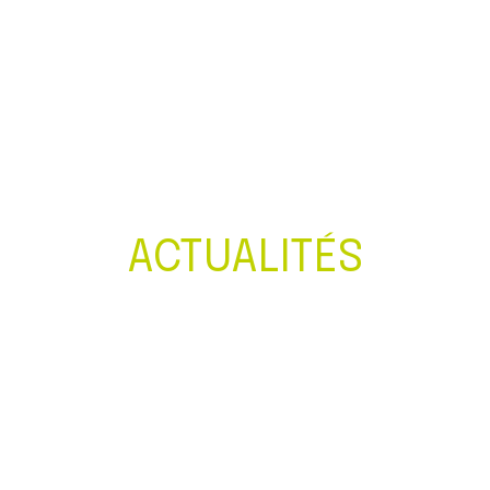
Créer et reprendre une activité
Gérer votre quotidien
Piloter votre entreprise
Développer votre entreprise
ACTUALITÉS
Construire votre patrimoine
Être prêt pour la facturation
électronique