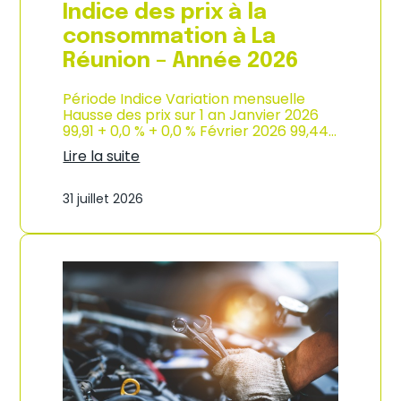
e
Indice des prix à la
2
0
consommation à La
2
Réunion – Année 2026
6
Période Indice Variation mensuelle
Hausse des prix sur 1 an Janvier 2026
99,91 + 0,0 % + 0,0 % Février 2026 99,44…
Lire la suite
:
I
31 juillet 2026
n
d
i
c
e
d
e
s
p
r
i
x
à