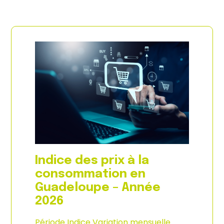
Indice des prix à la
consommation en
Guadeloupe – Année
2026
Période Indice Variation mensuelle