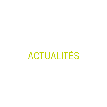
Créer et reprendre une activité
Gérer votre quotidien
Piloter votre entreprise
Développer votre entreprise
ACTUALITÉS
Construire votre patrimoine
Être prêt pour la facturation
électronique