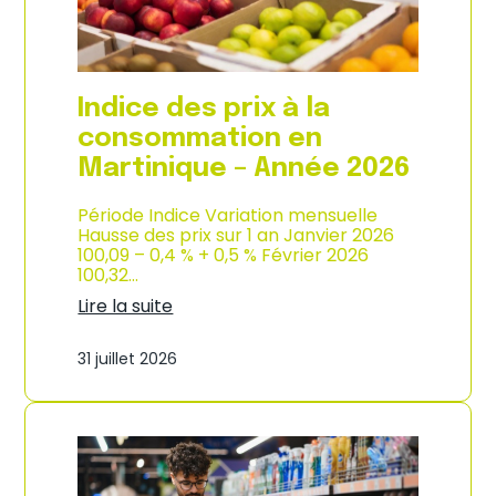
é
d
e
e
2
p
0
r
2
o
Indice des prix à la
6
d
u
consommation en
c
Martinique – Année 2026
t
i
o
Période Indice Variation mensuelle
n
Hausse des prix sur 1 an Janvier 2026
e
100,09 – 0,4 % + 0,5 % Février 2026
t
100,32…
d
Lire la suite
’
:
i
I
m
31 juillet 2026
n
p
d
o
i
r
c
t
e
a
d
t
e
i