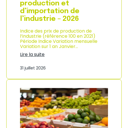
s
production et
o
d’importation de
m
m
l’industrie – 2026
a
t
Indice des prix de production de
i
l’industrie (référence 100 en 2021)
o
Période Indice Variation mensuelle
n
Variation sur 1 an Janvier…
e
n
Lire la suite
G
:
u
I
31 juillet 2026
a
n
d
d
e
i
l
c
o
e
u
d
p
e
e
s
–
p
A
r
n
i
n
x