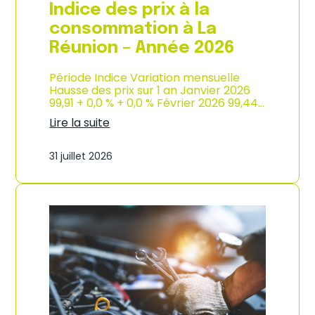
e
Indice des prix à la
2
0
consommation à La
2
Réunion – Année 2026
6
Période Indice Variation mensuelle
Hausse des prix sur 1 an Janvier 2026
99,91 + 0,0 % + 0,0 % Février 2026 99,44…
Lire la suite
:
I
31 juillet 2026
n
d
i
c
e
d
e
s
p
r
i
x
à