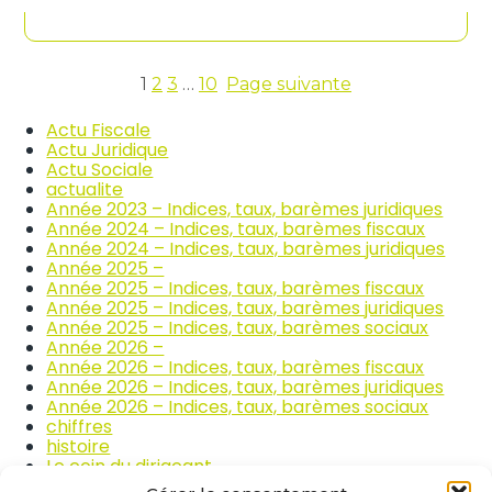
contenu
n
c
d
o
i
m
c
m
e
1
2
3
…
10
Page suivante
e
s
r
d
Actu Fiscale
c
e
Actu Juridique
e
s
Actu Sociale
e
p
actualite
t
r
Année 2023 – Indices, taux, barèmes juridiques
l
i
Année 2024 – Indices, taux, barèmes fiscaux
a
x
Année 2024 – Indices, taux, barèmes juridiques
r
d
Année 2025 –
é
e
Année 2025 – Indices, taux, barèmes fiscaux
p
s
Année 2025 – Indices, taux, barèmes juridiques
a
p
Année 2025 – Indices, taux, barèmes sociaux
r
r
Année 2026 –
a
o
Année 2026 – Indices, taux, barèmes fiscaux
t
d
Année 2026 – Indices, taux, barèmes juridiques
i
u
Année 2026 – Indices, taux, barèmes sociaux
o
i
chiffres
n
t
histoire
a
s
Le coin du dirigeant
u
a
quizz
t