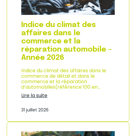
l
a
c
o
Indice du climat des
n
s
affaires dans le
o
commerce et la
m
m
réparation automobile –
a
Année 2026
t
i
o
Indice du climat des affaires dans le
n
commerce de détail et dans le
à
commerce et la réparation
L
d’automobiles(référence 100 en…
a
Lire la suite
R
:
é
I
u
31 juillet 2026
n
n
d
i
i
o
c
n
e
–