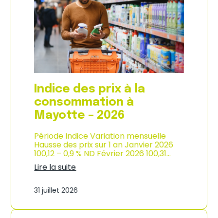
s
o
p
n
r
d
i
e
x
l
à
’
l
i
a
n
c
d
o
u
Indice des prix à la
n
s
s
consommation à
t
o
r
Mayotte – 2026
m
i
m
e
a
Période Indice Variation mensuelle
–
t
Hausse des prix sur 1 an Janvier 2026
2
i
100,12 – 0,9 % ND Février 2026 100,31…
0
o
2
Lire la suite
n
6
:
e
I
n
31 juillet 2026
n
M
d
a
i
r