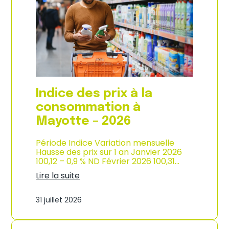
s
o
p
n
r
d
i
e
x
l
à
’
l
i
a
n
c
d
o
u
Indice des prix à la
n
s
s
consommation à
t
o
r
Mayotte – 2026
m
i
m
e
a
Période Indice Variation mensuelle
–
t
Hausse des prix sur 1 an Janvier 2026
2
i
100,12 – 0,9 % ND Février 2026 100,31…
0
o
2
Lire la suite
n
6
:
e
I
n
31 juillet 2026
n
M
d
a
i
r