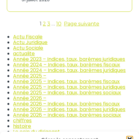
n
c
d
o
i
m
c
m
e
1
2
3
…
10
Page suivante
e
s
r
d
Actu Fiscale
c
e
Actu Juridique
e
s
Actu Sociale
e
p
actualite
t
r
Année 2023 – Indices, taux, barèmes juridiques
l
i
Année 2024 – Indices, taux, barèmes fiscaux
a
x
Année 2024 – Indices, taux, barèmes juridiques
r
d
Année 2025 –
é
e
Année 2025 – Indices, taux, barèmes fiscaux
p
s
Année 2025 – Indices, taux, barèmes juridiques
a
p
Année 2025 – Indices, taux, barèmes sociaux
r
r
Année 2026 –
a
o
Année 2026 – Indices, taux, barèmes fiscaux
t
d
Année 2026 – Indices, taux, barèmes juridiques
i
u
Année 2026 – Indices, taux, barèmes sociaux
o
i
chiffres
n
t
histoire
a
s
Le coin du dirigeant
u
a
quizz
t