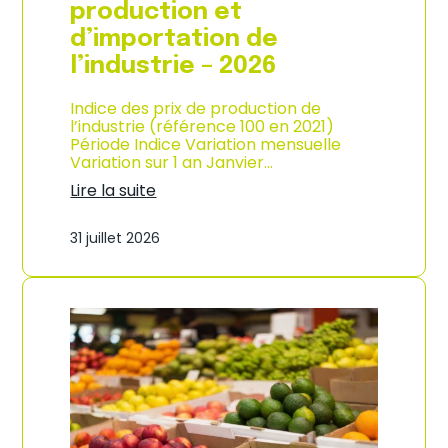
s
production et
o
d’importation de
m
m
l’industrie – 2026
a
t
Indice des prix de production de
i
l’industrie (référence 100 en 2021)
o
Période Indice Variation mensuelle
n
Variation sur 1 an Janvier…
e
n
Lire la suite
G
:
u
I
31 juillet 2026
a
n
d
d
e
i
l
c
o
e
u
d
p
e
e
s
–
p
A
r
n
i
n
x