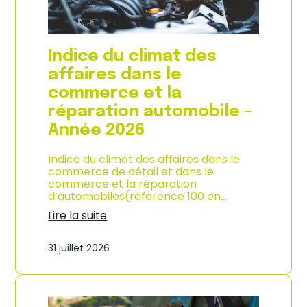
l
a
c
o
Indice du climat des
n
s
affaires dans le
o
commerce et la
m
m
réparation automobile –
a
Année 2026
t
i
o
Indice du climat des affaires dans le
n
commerce de détail et dans le
à
commerce et la réparation
L
d’automobiles(référence 100 en…
a
Lire la suite
R
:
é
I
u
31 juillet 2026
n
n
d
i
i
o
c
n
e
–