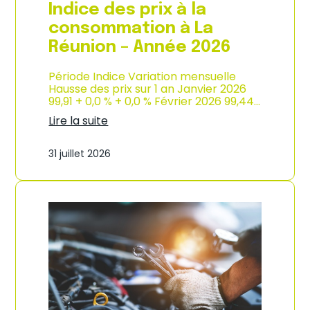
e
Indice des prix à la
2
0
consommation à La
2
Réunion – Année 2026
6
Période Indice Variation mensuelle
Hausse des prix sur 1 an Janvier 2026
99,91 + 0,0 % + 0,0 % Février 2026 99,44…
Lire la suite
:
I
31 juillet 2026
n
d
i
c
e
d
e
s
p
r
i
x
à