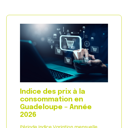
Indice des prix à la
consommation en
Guadeloupe – Année
2026
Période Indice Variation mensuelle