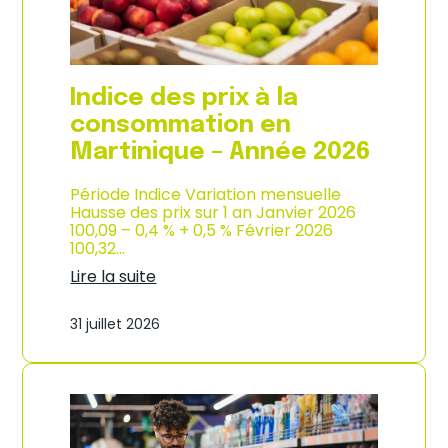
é
d
e
e
2
p
0
r
2
o
Indice des prix à la
6
d
u
consommation en
c
Martinique – Année 2026
t
i
o
Période Indice Variation mensuelle
n
Hausse des prix sur 1 an Janvier 2026
e
100,09 – 0,4 % + 0,5 % Février 2026
t
100,32…
d
Lire la suite
’
:
i
I
m
31 juillet 2026
n
p
d
o
i
r
c
t
e
a
d
t
e
i