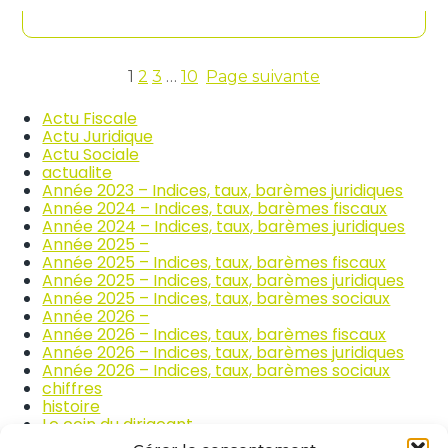
contenu
n
c
d
o
i
m
c
m
e
1
2
3
…
10
Page suivante
e
s
r
d
Actu Fiscale
c
e
Actu Juridique
e
s
Actu Sociale
e
p
actualite
t
r
Année 2023 – Indices, taux, barèmes juridiques
l
i
Année 2024 – Indices, taux, barèmes fiscaux
a
x
Année 2024 – Indices, taux, barèmes juridiques
r
d
Année 2025 –
é
e
Année 2025 – Indices, taux, barèmes fiscaux
p
s
Année 2025 – Indices, taux, barèmes juridiques
a
p
Année 2025 – Indices, taux, barèmes sociaux
r
r
Année 2026 –
a
o
Année 2026 – Indices, taux, barèmes fiscaux
t
d
Année 2026 – Indices, taux, barèmes juridiques
i
u
Année 2026 – Indices, taux, barèmes sociaux
o
i
chiffres
n
t
histoire
a
s
Le coin du dirigeant
u
a
quizz
t