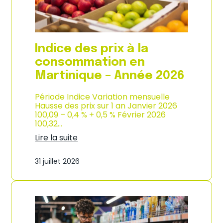
é
d
e
e
2
p
0
r
2
o
Indice des prix à la
6
d
u
consommation en
c
Martinique – Année 2026
t
i
o
Période Indice Variation mensuelle
n
Hausse des prix sur 1 an Janvier 2026
e
100,09 – 0,4 % + 0,5 % Février 2026
t
100,32…
d
Lire la suite
’
:
i
I
m
31 juillet 2026
n
p
d
o
i
r
c
t
e
a
d
t
e
i