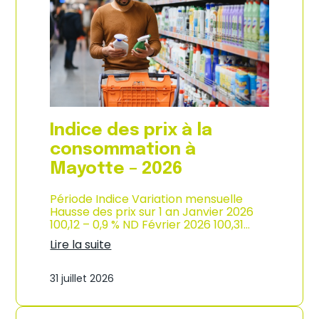
s
o
p
n
r
d
i
e
x
l
à
’
l
i
a
n
c
d
o
u
Indice des prix à la
n
s
s
consommation à
t
o
r
Mayotte – 2026
m
i
m
e
a
Période Indice Variation mensuelle
–
t
Hausse des prix sur 1 an Janvier 2026
2
i
100,12 – 0,9 % ND Février 2026 100,31…
0
o
2
Lire la suite
n
6
:
e
I
n
31 juillet 2026
n
M
d
a
i
r