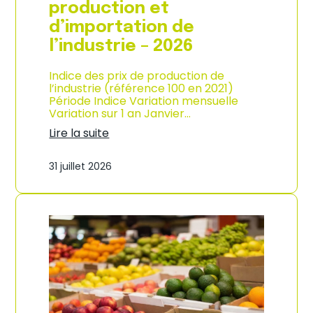
s
production et
o
d’importation de
m
m
l’industrie – 2026
a
t
Indice des prix de production de
i
l’industrie (référence 100 en 2021)
o
Période Indice Variation mensuelle
n
Variation sur 1 an Janvier…
e
n
Lire la suite
G
:
u
I
31 juillet 2026
a
n
d
d
e
i
l
c
o
e
u
d
p
e
e
s
–
p
A
r
n
i
n
x