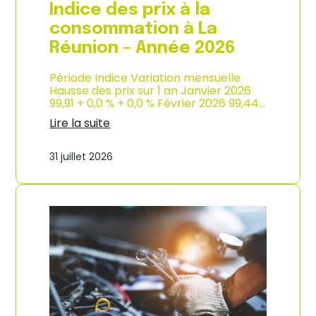
e
Indice des prix à la
2
0
consommation à La
2
Réunion – Année 2026
6
Période Indice Variation mensuelle
Hausse des prix sur 1 an Janvier 2026
99,91 + 0,0 % + 0,0 % Février 2026 99,44…
Lire la suite
:
I
31 juillet 2026
n
d
i
c
e
d
e
s
p
r
i
x
à