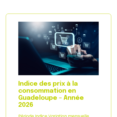
Indice des prix à la
consommation en
Guadeloupe – Année
2026
Période Indice Variation mensuelle