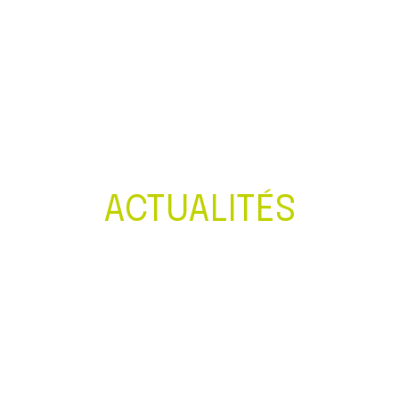
Créer et reprendre une activité
Gérer votre quotidien
Piloter votre entreprise
Développer votre entreprise
ACTUALITÉS
Construire votre patrimoine
Être prêt pour la facturation
électronique