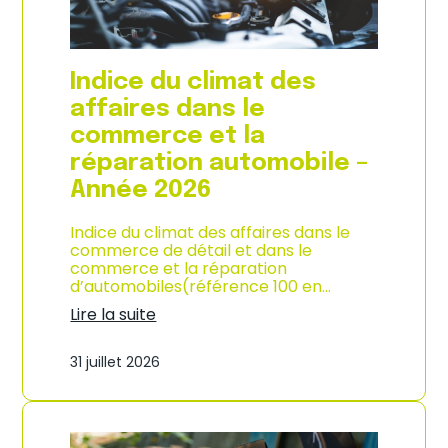
l
a
c
o
Indice du climat des
n
s
affaires dans le
o
commerce et la
m
m
réparation automobile –
a
Année 2026
t
i
o
Indice du climat des affaires dans le
n
commerce de détail et dans le
à
commerce et la réparation
L
d’automobiles(référence 100 en…
a
Lire la suite
R
:
é
I
u
31 juillet 2026
n
n
d
i
i
o
c
n
e
–