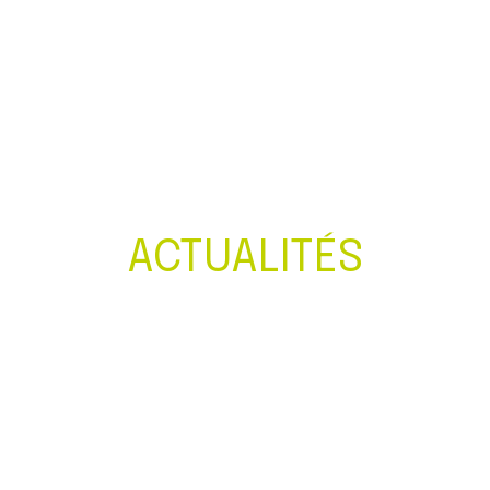
Créer et reprendre une activité
Gérer votre quotidien
Piloter votre entreprise
Développer votre entreprise
ACTUALITÉS
Construire votre patrimoine
Être prêt pour la facturation
électronique