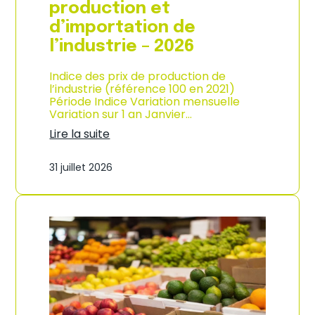
s
production et
o
d’importation de
m
m
l’industrie – 2026
a
t
Indice des prix de production de
i
l’industrie (référence 100 en 2021)
o
Période Indice Variation mensuelle
n
Variation sur 1 an Janvier…
e
n
Lire la suite
G
:
u
I
31 juillet 2026
a
n
d
d
e
i
l
c
o
e
u
d
p
e
e
s
–
p
A
r
n
i
n
x