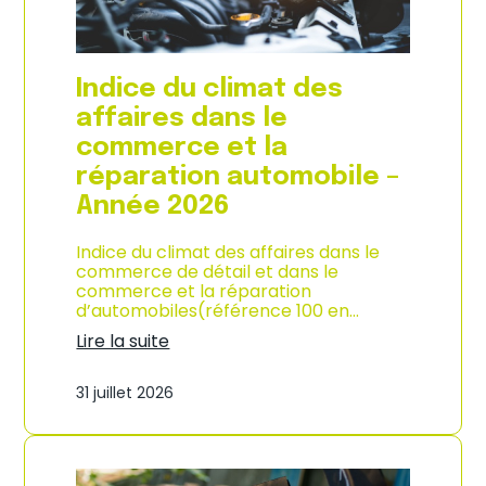
l
a
c
o
Indice du climat des
n
s
affaires dans le
o
commerce et la
m
m
réparation automobile –
a
Année 2026
t
i
o
Indice du climat des affaires dans le
n
commerce de détail et dans le
à
commerce et la réparation
L
d’automobiles(référence 100 en…
a
Lire la suite
R
:
é
I
u
31 juillet 2026
n
n
d
i
i
o
c
n
e
–