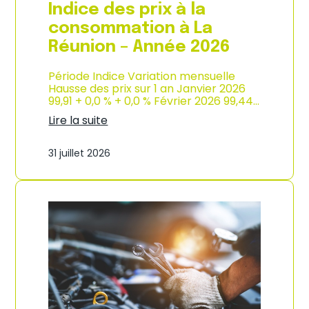
e
Indice des prix à la
2
0
consommation à La
2
Réunion – Année 2026
6
Période Indice Variation mensuelle
Hausse des prix sur 1 an Janvier 2026
99,91 + 0,0 % + 0,0 % Février 2026 99,44…
Lire la suite
:
I
31 juillet 2026
n
d
i
c
e
d
e
s
p
r
i
x
à