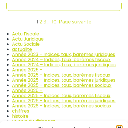
contenu
n
c
d
o
i
m
c
m
e
1
2
3
…
10
Page suivante
e
s
r
d
Actu Fiscale
c
e
Actu Juridique
e
s
Actu Sociale
e
p
actualite
t
r
Année 2023 – Indices, taux, barèmes juridiques
l
i
Année 2024 – Indices, taux, barèmes fiscaux
a
x
Année 2024 – Indices, taux, barèmes juridiques
r
d
Année 2025 –
é
e
Année 2025 – Indices, taux, barèmes fiscaux
p
s
Année 2025 – Indices, taux, barèmes juridiques
a
p
Année 2025 – Indices, taux, barèmes sociaux
r
r
Année 2026 –
a
o
Année 2026 – Indices, taux, barèmes fiscaux
t
d
Année 2026 – Indices, taux, barèmes juridiques
i
u
Année 2026 – Indices, taux, barèmes sociaux
o
i
chiffres
n
t
histoire
a
s
Le coin du dirigeant
u
a
quizz
t