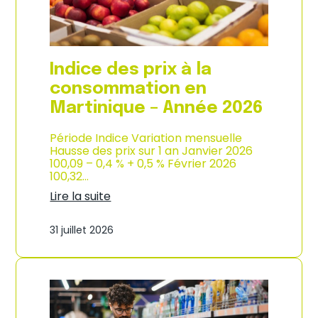
é
d
e
e
2
p
0
r
2
o
Indice des prix à la
6
d
u
consommation en
c
Martinique – Année 2026
t
i
o
Période Indice Variation mensuelle
n
Hausse des prix sur 1 an Janvier 2026
e
100,09 – 0,4 % + 0,5 % Février 2026
t
100,32…
d
Lire la suite
’
:
i
I
m
31 juillet 2026
n
p
d
o
i
r
c
t
e
a
d
t
e
i