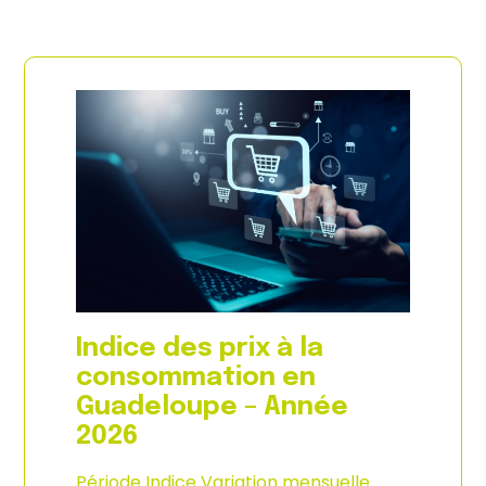
Indice des prix à la
consommation en
Guadeloupe – Année
2026
Période Indice Variation mensuelle