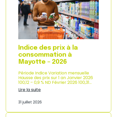
s
o
p
n
r
d
i
e
x
l
à
’
l
i
a
n
c
d
o
u
Indice des prix à la
n
s
s
consommation à
t
o
r
Mayotte – 2026
m
i
m
e
a
Période Indice Variation mensuelle
–
t
Hausse des prix sur 1 an Janvier 2026
2
i
100,12 – 0,9 % ND Février 2026 100,31…
0
o
2
Lire la suite
n
6
:
e
I
n
31 juillet 2026
n
M
d
a
i
r