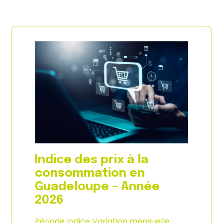
Indice des prix à la
consommation en
Guadeloupe – Année
2026
Période Indice Variation mensuelle