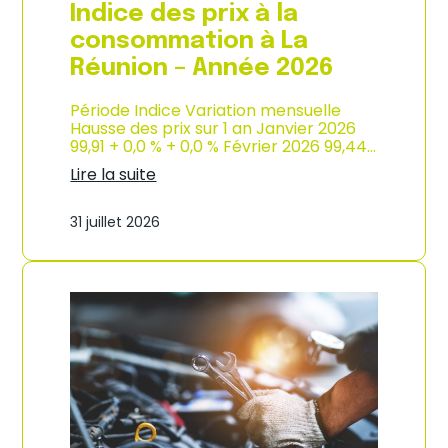
e
Indice des prix à la
2
0
consommation à La
2
Réunion – Année 2026
6
Période Indice Variation mensuelle
Hausse des prix sur 1 an Janvier 2026
99,91 + 0,0 % + 0,0 % Février 2026 99,44…
Lire la suite
:
I
31 juillet 2026
n
d
i
c
e
d
e
s
p
r
i
x
à