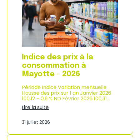
s
o
p
n
r
d
i
e
x
l
à
’
l
i
a
n
c
d
o
u
Indice des prix à la
n
s
s
consommation à
t
o
r
Mayotte – 2026
m
i
m
e
a
Période Indice Variation mensuelle
–
t
Hausse des prix sur 1 an Janvier 2026
2
i
100,12 – 0,9 % ND Février 2026 100,31…
0
o
2
Lire la suite
n
6
:
e
I
n
31 juillet 2026
n
M
d
a
i
r