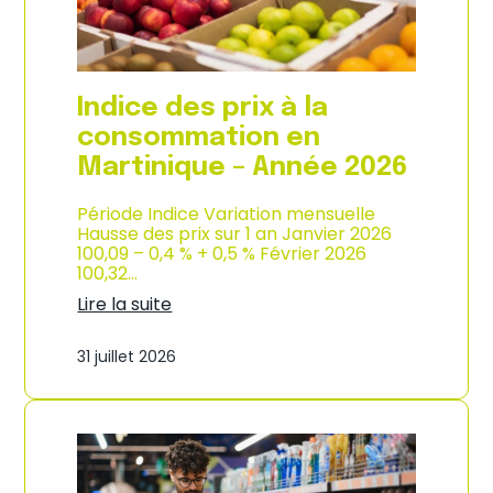
é
d
e
e
2
p
0
r
2
o
Indice des prix à la
6
d
u
consommation en
c
Martinique – Année 2026
t
i
o
Période Indice Variation mensuelle
n
Hausse des prix sur 1 an Janvier 2026
e
100,09 – 0,4 % + 0,5 % Février 2026
t
100,32…
d
Lire la suite
’
:
i
I
m
31 juillet 2026
n
p
d
o
i
r
c
t
e
a
d
t
e
i