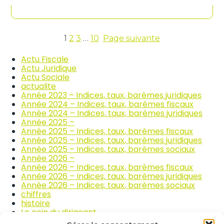
contenu
n
c
d
o
i
m
c
m
e
1
2
3
…
10
Page suivante
e
s
r
d
Actu Fiscale
c
e
Actu Juridique
e
s
Actu Sociale
e
p
actualite
t
r
Année 2023 – Indices, taux, barèmes juridiques
l
i
Année 2024 – Indices, taux, barèmes fiscaux
a
x
Année 2024 – Indices, taux, barèmes juridiques
r
d
Année 2025 –
é
e
Année 2025 – Indices, taux, barèmes fiscaux
p
s
Année 2025 – Indices, taux, barèmes juridiques
a
p
Année 2025 – Indices, taux, barèmes sociaux
r
r
Année 2026 –
a
o
Année 2026 – Indices, taux, barèmes fiscaux
t
d
Année 2026 – Indices, taux, barèmes juridiques
i
u
Année 2026 – Indices, taux, barèmes sociaux
o
i
chiffres
n
t
histoire
a
s
Le coin du dirigeant
u
a
quizz
t