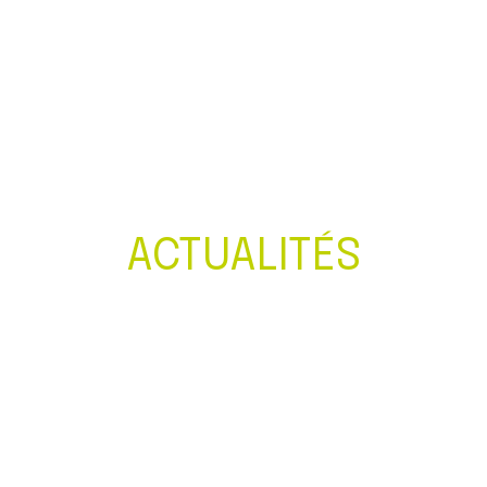
Créer et reprendre une activité
Gérer votre quotidien
Piloter votre entreprise
Développer votre entreprise
ACTUALITÉS
Construire votre patrimoine
Être prêt pour la facturation
électronique