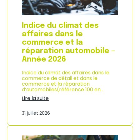
l
a
c
o
Indice du climat des
n
s
affaires dans le
o
commerce et la
m
m
réparation automobile –
a
Année 2026
t
i
o
Indice du climat des affaires dans le
n
commerce de détail et dans le
à
commerce et la réparation
L
d’automobiles(référence 100 en…
a
Lire la suite
R
:
é
I
u
31 juillet 2026
n
n
d
i
i
o
c
n
e
–