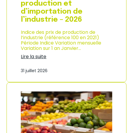
s
production et
o
d’importation de
m
m
l’industrie – 2026
a
t
Indice des prix de production de
i
l’industrie (référence 100 en 2021)
o
Période Indice Variation mensuelle
n
Variation sur 1 an Janvier…
e
n
Lire la suite
G
:
u
I
31 juillet 2026
a
n
d
d
e
i
l
c
o
e
u
d
p
e
e
s
–
p
A
r
n
i
n
x