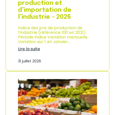
s
production et
o
d’importation de
m
m
l’industrie – 2026
a
t
Indice des prix de production de
i
l’industrie (référence 100 en 2021)
o
Période Indice Variation mensuelle
n
Variation sur 1 an Janvier…
e
n
Lire la suite
G
:
u
I
31 juillet 2026
a
n
d
d
e
i
l
c
o
e
u
d
p
e
e
s
–
p
A
r
n
i
n
x