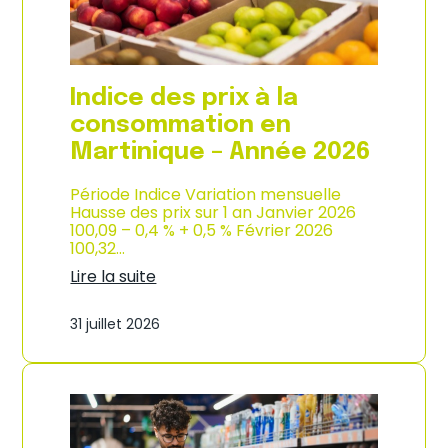
é
d
e
e
2
p
0
r
2
o
Indice des prix à la
6
d
u
consommation en
c
Martinique – Année 2026
t
i
o
Période Indice Variation mensuelle
n
Hausse des prix sur 1 an Janvier 2026
e
100,09 – 0,4 % + 0,5 % Février 2026
t
100,32…
d
Lire la suite
’
:
i
I
m
31 juillet 2026
n
p
d
o
i
r
c
t
e
a
d
t
e
i