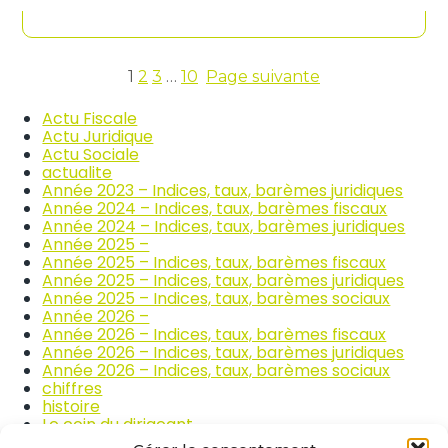
contenu
n
c
d
o
i
m
c
m
e
1
2
3
…
10
Page suivante
e
s
r
d
Actu Fiscale
c
e
Actu Juridique
e
s
Actu Sociale
e
p
actualite
t
r
Année 2023 – Indices, taux, barèmes juridiques
l
i
Année 2024 – Indices, taux, barèmes fiscaux
a
x
Année 2024 – Indices, taux, barèmes juridiques
r
d
Année 2025 –
é
e
Année 2025 – Indices, taux, barèmes fiscaux
p
s
Année 2025 – Indices, taux, barèmes juridiques
a
p
Année 2025 – Indices, taux, barèmes sociaux
r
r
Année 2026 –
a
o
Année 2026 – Indices, taux, barèmes fiscaux
t
d
Année 2026 – Indices, taux, barèmes juridiques
i
u
Année 2026 – Indices, taux, barèmes sociaux
o
i
chiffres
n
t
histoire
a
s
Le coin du dirigeant
u
a
quizz
t