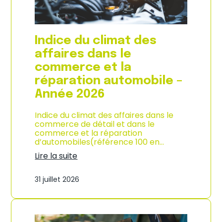
l
a
c
o
Indice du climat des
n
s
affaires dans le
o
commerce et la
m
m
réparation automobile –
a
Année 2026
t
i
o
Indice du climat des affaires dans le
n
commerce de détail et dans le
à
commerce et la réparation
L
d’automobiles(référence 100 en…
a
Lire la suite
R
:
é
I
u
31 juillet 2026
n
n
d
i
i
o
c
n
e
–