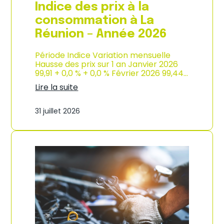
e
Indice des prix à la
2
0
consommation à La
2
Réunion – Année 2026
6
Période Indice Variation mensuelle
Hausse des prix sur 1 an Janvier 2026
99,91 + 0,0 % + 0,0 % Février 2026 99,44…
Lire la suite
:
I
31 juillet 2026
n
d
i
c
e
d
e
s
p
r
i
x
à