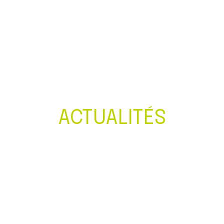
Créer et reprendre une activité
Gérer votre quotidien
Piloter votre entreprise
Développer votre entreprise
ACTUALITÉS
Construire votre patrimoine
Être prêt pour la facturation
électronique