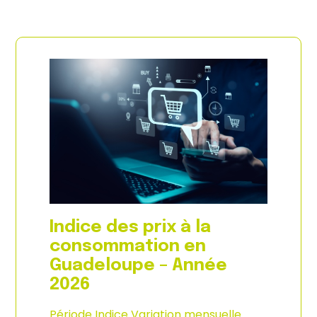
Indice des prix à la
consommation en
Guadeloupe – Année
2026
Période Indice Variation mensuelle