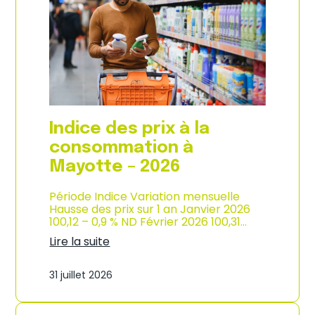
s
o
p
n
r
d
i
e
x
l
à
’
l
i
a
n
c
d
o
u
Indice des prix à la
n
s
s
consommation à
t
o
r
Mayotte – 2026
m
i
m
e
a
Période Indice Variation mensuelle
–
t
Hausse des prix sur 1 an Janvier 2026
2
i
100,12 – 0,9 % ND Février 2026 100,31…
0
o
2
Lire la suite
n
6
:
e
I
n
31 juillet 2026
n
M
d
a
i
r