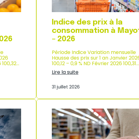
p
r
o
d
Indice des prix à la
u
c
consommation à Mayo
t
2026
– 2026
i
o
le
Période Indice Variation mensuelle
n
2026
Hausse des prix sur 1 an Janvier 202
e
6 100,32…
100,12 – 0,9 % ND Février 2026 100,31…
t
d
Lire la suite
’
:
i
I
m
31 juillet 2026
n
p
d
o
i
r
c
t
e
a
d
t
e
i
s
o
p
n
r