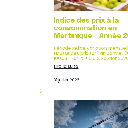
n
s
o
m
Indice des prix à la
m
consommation en
a
t
Martinique – Année 
i
o
Période Indice Variation mensuel
n
Hausse des prix sur 1 an Janvier 
e
100,09 – 0,4 % + 0,5 % Février 202
n
Lire la suite
G
:
u
I
a
31 juillet 2026
n
d
d
e
i
l
c
o
e
u
d
p
e
e
s
–
p
A
r