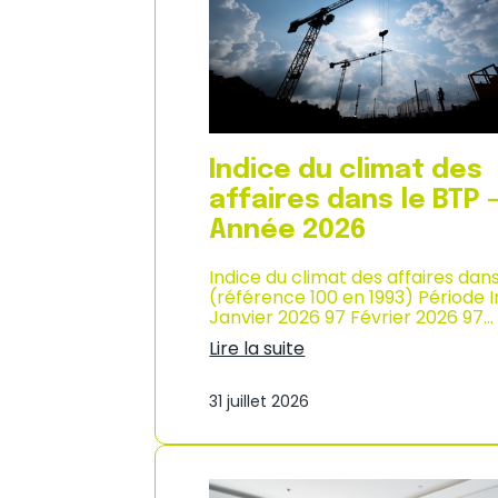
n
i
n
x
é
à
e
l
2
a
0
c
2
o
6
n
Indice du climat des
s
o
affaires dans le BTP 
m
Année 2026
m
a
Indice du climat des affaires dan
t
(référence 100 en 1993) Période 
i
Janvier 2026 97 Février 2026 97…
o
n
Lire la suite
e
:
n
I
M
31 juillet 2026
n
a
d
r
i
t
c
i
e