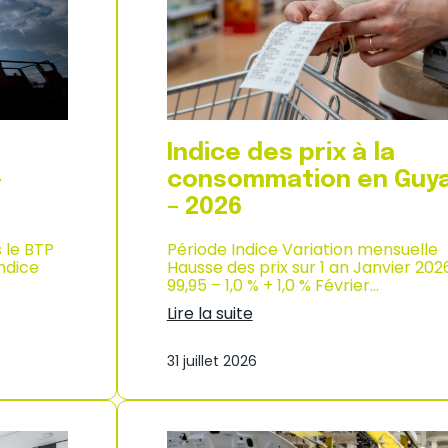
d
i
e
x
l
à
’
l
i
a
n
c
d
o
u
n
Indice des prix à la
s
s
t
o
–
consommation en Guy
r
m
– 2026
i
m
e
a
–
s le BTP
Période Indice Variation mensuelle
t
2
Indice
Hausse des prix sur 1 an Janvier 202
i
0
99,95 – 1,0 % + 1,0 % Février…
o
2
n
Lire la suite
6
à
:
M
I
a
31 juillet 2026
n
y
d
o
i
t
c
t
e