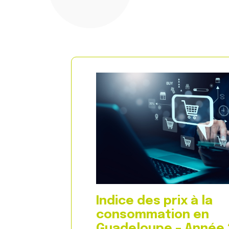
Indice des prix à la
consommation en
Guadeloupe – Année