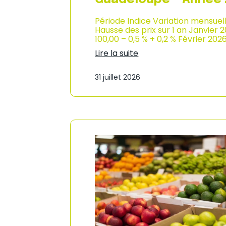
Période Indice Variation mensuel
Hausse des prix sur 1 an Janvier 
100,00 – 0,5 % + 0,2 % Février 202
Lire la suite
:
I
31 juillet 2026
n
d
i
c
e
d
e
s
p
r
i
x
à
l
a
c
o