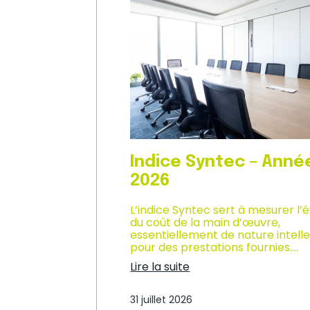
n
d
i
u
q
c
u
l
e
i
–
m
A
a
n
t
n
d
é
e
e
s
2
a
0
f
Indice Syntec – Anné
2
f
6
a
2026
i
r
L’indice Syntec sert à mesurer l’
e
du coût de la main d’œuvre,
s
essentiellement de nature intelle
d
pour des prestations fournies.…
a
Lire la suite
n
:
s
I
l
31 juillet 2026
n
e