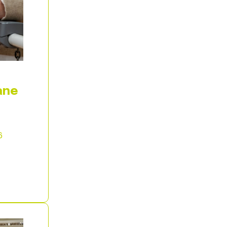
ane
6