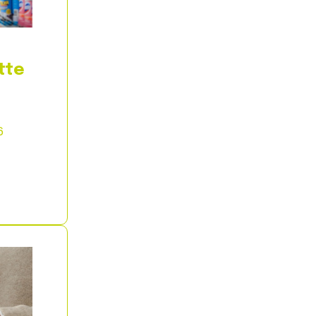
tte
6