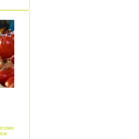
icoles
ice