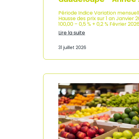
Période Indice Variation mensuel
Hausse des prix sur 1 an Janvier 
100,00 – 0,5 % + 0,2 % Février 202
Lire la suite
:
I
31 juillet 2026
n
d
i
c
e
d
e
s
p
r
i
x
à
l
a
c
o