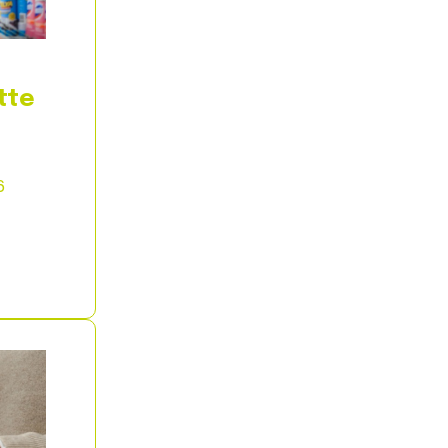
tte
6