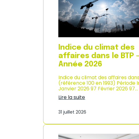
n
i
n
x
é
à
e
l
2
a
0
c
2
o
6
n
Indice du climat des
s
o
affaires dans le BTP 
m
Année 2026
m
a
Indice du climat des affaires dan
t
(référence 100 en 1993) Période 
i
Janvier 2026 97 Février 2026 97…
o
n
Lire la suite
e
:
n
I
M
31 juillet 2026
n
a
d
r
i
t
c
i
e