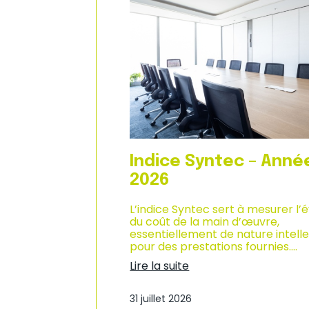
n
d
i
u
q
c
u
l
e
i
–
m
A
a
n
t
n
d
é
e
e
s
2
a
0
f
Indice Syntec – Anné
2
f
6
a
2026
i
r
L’indice Syntec sert à mesurer l’
e
du coût de la main d’œuvre,
s
essentiellement de nature intelle
d
pour des prestations fournies.…
a
Lire la suite
n
:
s
I
l
31 juillet 2026
n
e