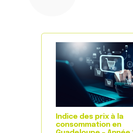
Indice des prix à la
consommation en
Guadeloupe – Année