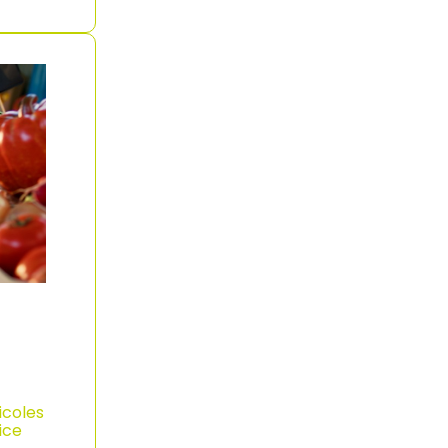
icoles
ice