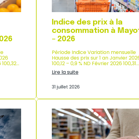
p
r
o
d
Indice des prix à la
u
c
consommation à Mayo
t
2026
– 2026
i
o
le
Période Indice Variation mensuelle
n
2026
Hausse des prix sur 1 an Janvier 202
e
6 100,32…
100,12 – 0,9 % ND Février 2026 100,31…
t
d
Lire la suite
’
:
i
I
m
31 juillet 2026
n
p
d
o
i
r
c
t
e
a
d
t
e
i
s
o
p
n
r