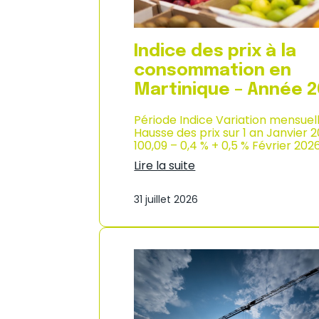
n
s
o
m
Indice des prix à la
m
consommation en
a
t
Martinique – Année 
i
o
Période Indice Variation mensuel
n
Hausse des prix sur 1 an Janvier 
e
100,09 – 0,4 % + 0,5 % Février 202
n
Lire la suite
G
:
u
I
a
31 juillet 2026
n
d
d
e
i
l
c
o
e
u
d
p
e
e
s
–
p
A
r