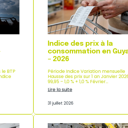
d
i
e
x
l
à
’
l
i
a
n
c
d
o
u
n
Indice des prix à la
s
s
t
o
–
consommation en Guy
r
m
– 2026
i
m
e
a
–
s le BTP
Période Indice Variation mensuelle
t
2
Indice
Hausse des prix sur 1 an Janvier 202
i
0
99,95 – 1,0 % + 1,0 % Février…
o
2
n
Lire la suite
6
à
:
M
I
a
31 juillet 2026
n
y
d
o
i
t
c
t
e