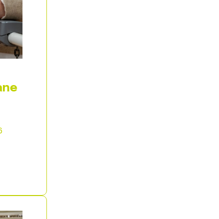
ane
6