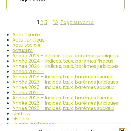
n
c
d
o
i
m
c
m
e
1
2
3
…
10
Page suivante
e
s
r
d
Actu Fiscale
c
e
Actu Juridique
e
s
Actu Sociale
e
p
actualite
t
r
Année 2023 – Indices, taux, barèmes juridiques
l
i
Année 2024 – Indices, taux, barèmes fiscaux
a
x
Année 2024 – Indices, taux, barèmes juridiques
r
d
Année 2025 –
é
e
Année 2025 – Indices, taux, barèmes fiscaux
p
s
Année 2025 – Indices, taux, barèmes juridiques
a
p
Année 2025 – Indices, taux, barèmes sociaux
r
r
Année 2026 –
a
o
Année 2026 – Indices, taux, barèmes fiscaux
t
d
Année 2026 – Indices, taux, barèmes juridiques
i
u
Année 2026 – Indices, taux, barèmes sociaux
o
i
chiffres
n
t
histoire
a
s
Le coin du dirigeant
u
a
quizz
t