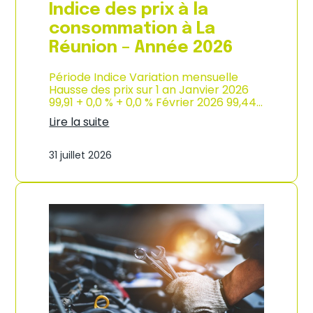
e
Indice des prix à la
2
0
consommation à La
2
Réunion – Année 2026
6
Période Indice Variation mensuelle
Hausse des prix sur 1 an Janvier 2026
99,91 + 0,0 % + 0,0 % Février 2026 99,44…
Lire la suite
:
I
31 juillet 2026
n
d
i
c
e
d
e
s
p
r
i
x
à