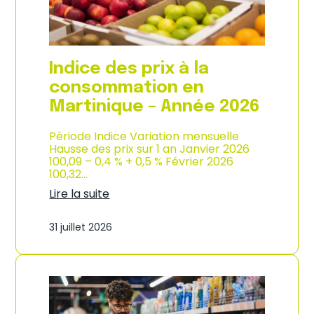
é
d
e
e
2
p
0
r
2
o
Indice des prix à la
6
d
u
consommation en
c
Martinique – Année 2026
t
i
o
Période Indice Variation mensuelle
n
Hausse des prix sur 1 an Janvier 2026
e
100,09 – 0,4 % + 0,5 % Février 2026
t
100,32…
d
Lire la suite
’
:
i
I
m
31 juillet 2026
n
p
d
o
i
r
c
t
e
a
d
t
e
i