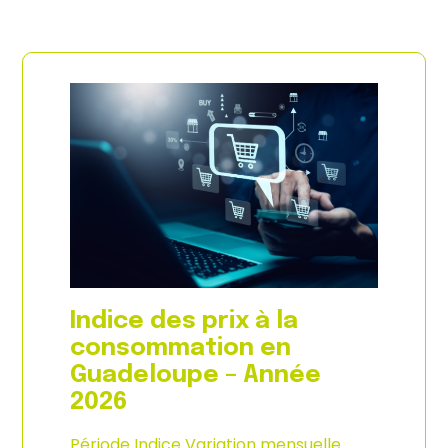
Indice des prix à la
consommation en
Guadeloupe – Année
2026
Période Indice Variation mensuelle