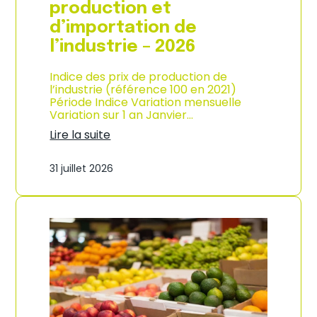
s
production et
o
d’importation de
m
m
l’industrie – 2026
a
t
Indice des prix de production de
i
l’industrie (référence 100 en 2021)
o
Période Indice Variation mensuelle
n
Variation sur 1 an Janvier…
e
n
Lire la suite
G
:
u
I
31 juillet 2026
a
n
d
d
e
i
l
c
o
e
u
d
p
e
e
s
–
p
A
r
n
i
n
x