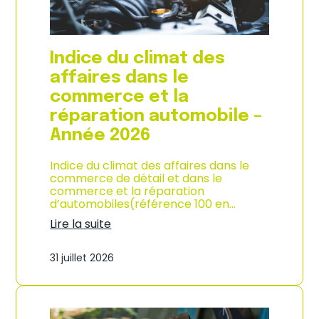
l
a
c
o
Indice du climat des
n
s
affaires dans le
o
commerce et la
m
m
réparation automobile –
a
Année 2026
t
i
o
Indice du climat des affaires dans le
n
commerce de détail et dans le
à
commerce et la réparation
L
d’automobiles(référence 100 en…
a
Lire la suite
R
:
é
I
u
31 juillet 2026
n
n
d
i
i
o
c
n
e
–