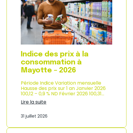
s
o
p
n
r
d
i
e
x
l
à
’
l
i
a
n
c
d
o
u
Indice des prix à la
n
s
s
consommation à
t
o
r
Mayotte – 2026
m
i
m
e
a
Période Indice Variation mensuelle
–
t
Hausse des prix sur 1 an Janvier 2026
2
i
100,12 – 0,9 % ND Février 2026 100,31…
0
o
2
Lire la suite
n
6
:
e
I
n
31 juillet 2026
n
M
d
a
i
r