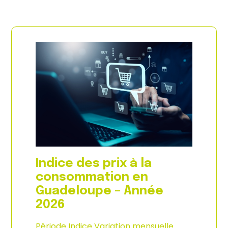
Indice des prix à la
consommation en
Guadeloupe – Année
2026
Période Indice Variation mensuelle