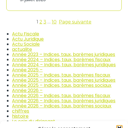
n
c
d
o
i
m
c
m
e
1
2
3
…
10
Page suivante
e
s
r
d
Actu Fiscale
c
e
Actu Juridique
e
s
Actu Sociale
e
p
actualite
t
r
Année 2023 – Indices, taux, barèmes juridiques
l
i
Année 2024 – Indices, taux, barèmes fiscaux
a
x
Année 2024 – Indices, taux, barèmes juridiques
r
d
Année 2025 –
é
e
Année 2025 – Indices, taux, barèmes fiscaux
p
s
Année 2025 – Indices, taux, barèmes juridiques
a
p
Année 2025 – Indices, taux, barèmes sociaux
r
r
Année 2026 –
a
o
Année 2026 – Indices, taux, barèmes fiscaux
t
d
Année 2026 – Indices, taux, barèmes juridiques
i
u
Année 2026 – Indices, taux, barèmes sociaux
o
i
chiffres
n
t
histoire
a
s
Le coin du dirigeant
u
a
quizz
t