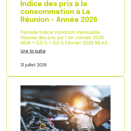
e
Indice des prix à la
2
0
consommation à La
2
Réunion – Année 2026
6
Période Indice Variation mensuelle
Hausse des prix sur 1 an Janvier 2026
99,91 + 0,0 % + 0,0 % Février 2026 99,44…
Lire la suite
:
I
31 juillet 2026
n
d
i
c
e
d
e
s
p
r
i
x
à