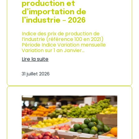
s
production et
o
d’importation de
m
m
l’industrie – 2026
a
t
Indice des prix de production de
i
l’industrie (référence 100 en 2021)
o
Période Indice Variation mensuelle
n
Variation sur 1 an Janvier…
e
n
Lire la suite
G
:
u
I
31 juillet 2026
a
n
d
d
e
i
l
c
o
e
u
d
p
e
e
s
–
p
A
r
n
i
n
x