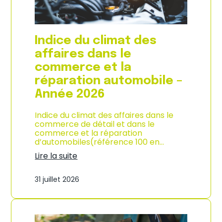
l
a
c
o
Indice du climat des
n
s
affaires dans le
o
commerce et la
m
m
réparation automobile –
a
Année 2026
t
i
o
Indice du climat des affaires dans le
n
commerce de détail et dans le
à
commerce et la réparation
L
d’automobiles(référence 100 en…
a
Lire la suite
R
:
é
I
u
31 juillet 2026
n
n
d
i
i
o
c
n
e
–