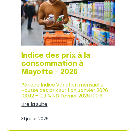
s
o
p
n
r
d
i
e
x
l
à
’
l
i
a
n
c
d
o
u
Indice des prix à la
n
s
s
consommation à
t
o
r
Mayotte – 2026
m
i
m
e
a
Période Indice Variation mensuelle
–
t
Hausse des prix sur 1 an Janvier 2026
2
i
100,12 – 0,9 % ND Février 2026 100,31…
0
o
2
Lire la suite
n
6
:
e
I
n
31 juillet 2026
n
M
d
a
i
r