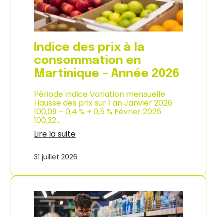
é
d
e
e
2
p
0
r
2
o
Indice des prix à la
6
d
u
consommation en
c
Martinique – Année 2026
t
i
o
Période Indice Variation mensuelle
n
Hausse des prix sur 1 an Janvier 2026
e
100,09 – 0,4 % + 0,5 % Février 2026
t
100,32…
d
Lire la suite
’
:
i
I
m
31 juillet 2026
n
p
d
o
i
r
c
t
e
a
d
t
e
i