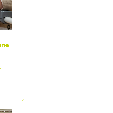
ane
6