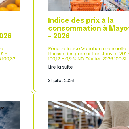
p
r
o
d
Indice des prix à la
u
c
consommation à Mayo
t
2026
– 2026
i
o
le
Période Indice Variation mensuelle
n
2026
Hausse des prix sur 1 an Janvier 202
e
6 100,32…
100,12 – 0,9 % ND Février 2026 100,31…
t
d
Lire la suite
’
:
i
I
m
31 juillet 2026
n
p
d
o
i
r
c
t
e
a
d
t
e
i
s
o
p
n
r