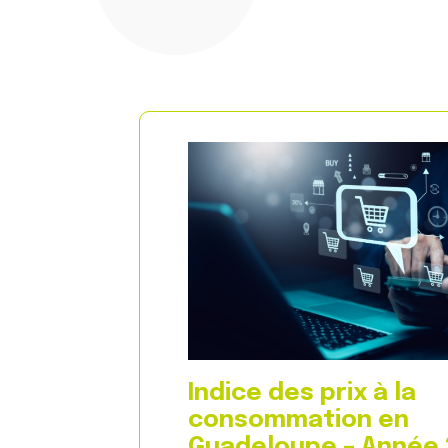
Indice des prix à la
consommation en
Guadeloupe – Année