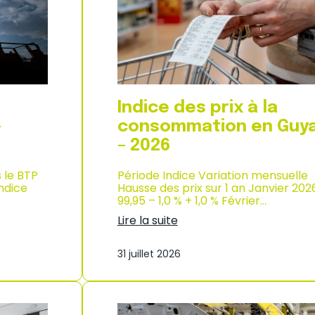
d
i
e
x
l
à
’
l
i
a
n
c
d
o
u
n
Indice des prix à la
s
s
t
o
–
consommation en Guy
r
m
– 2026
i
m
e
a
–
s le BTP
Période Indice Variation mensuelle
t
2
Indice
Hausse des prix sur 1 an Janvier 202
i
0
99,95 – 1,0 % + 1,0 % Février…
o
2
n
Lire la suite
6
à
:
M
I
a
31 juillet 2026
n
y
d
o
i
t
c
t
e