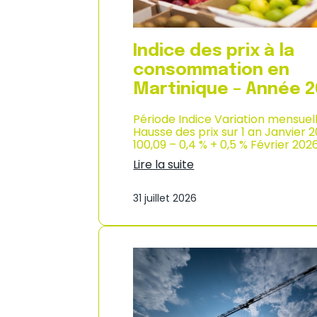
n
s
o
m
Indice des prix à la
m
consommation en
a
t
Martinique – Année 
i
o
Période Indice Variation mensuel
n
Hausse des prix sur 1 an Janvier 
e
100,09 – 0,4 % + 0,5 % Février 202
n
Lire la suite
G
:
u
I
a
31 juillet 2026
n
d
d
e
i
l
c
o
e
u
d
p
e
e
s
–
p
A
r