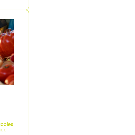
icoles
ice