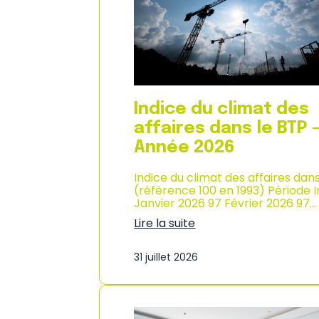
n
i
n
x
é
à
e
l
2
a
0
c
2
o
6
n
Indice du climat des
s
o
affaires dans le BTP 
m
Année 2026
m
a
Indice du climat des affaires dan
t
(référence 100 en 1993) Période 
i
Janvier 2026 97 Février 2026 97…
o
n
Lire la suite
e
:
n
I
M
31 juillet 2026
n
a
d
r
i
t
c
i
e