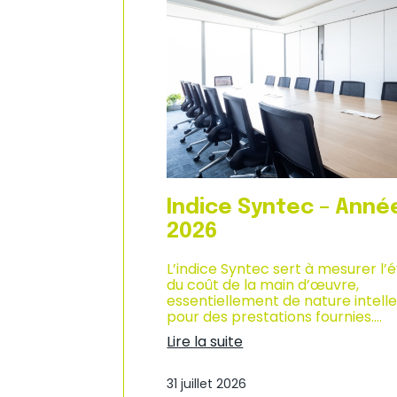
n
d
i
u
q
c
u
l
e
i
–
m
A
a
n
t
n
d
é
e
e
s
2
a
0
f
Indice Syntec – Anné
2
f
6
a
2026
i
r
L’indice Syntec sert à mesurer l’
e
du coût de la main d’œuvre,
s
essentiellement de nature intelle
d
pour des prestations fournies.…
a
Lire la suite
n
:
s
I
l
31 juillet 2026
n
e