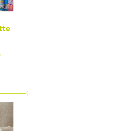
tte
6