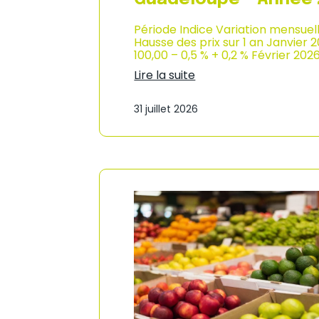
Période Indice Variation mensuel
Hausse des prix sur 1 an Janvier 
100,00 – 0,5 % + 0,2 % Février 202
Lire la suite
:
I
31 juillet 2026
n
d
i
c
e
d
e
s
p
r
i
x
à
l
a
c
o