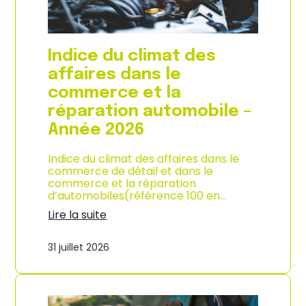
l
a
c
o
Indice du climat des
n
s
affaires dans le
o
commerce et la
m
m
réparation automobile –
a
Année 2026
t
i
o
Indice du climat des affaires dans le
n
commerce de détail et dans le
à
commerce et la réparation
L
d’automobiles(référence 100 en…
a
Lire la suite
R
:
é
I
u
31 juillet 2026
n
n
d
i
i
o
c
n
e
–