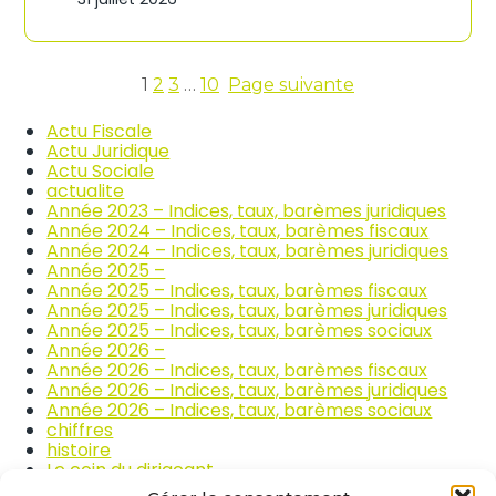
n
c
d
o
i
m
c
m
e
1
2
3
…
10
Page suivante
e
s
r
d
Actu Fiscale
c
e
Actu Juridique
e
s
Actu Sociale
e
p
actualite
t
r
Année 2023 – Indices, taux, barèmes juridiques
l
i
Année 2024 – Indices, taux, barèmes fiscaux
a
x
Année 2024 – Indices, taux, barèmes juridiques
r
d
Année 2025 –
é
e
Année 2025 – Indices, taux, barèmes fiscaux
p
s
Année 2025 – Indices, taux, barèmes juridiques
a
p
Année 2025 – Indices, taux, barèmes sociaux
r
r
Année 2026 –
a
o
Année 2026 – Indices, taux, barèmes fiscaux
t
d
Année 2026 – Indices, taux, barèmes juridiques
i
u
Année 2026 – Indices, taux, barèmes sociaux
o
i
chiffres
n
t
histoire
a
s
Le coin du dirigeant
u
a
quizz
t