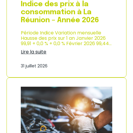
e
Indice des prix à la
2
0
consommation à La
2
Réunion – Année 2026
6
Période Indice Variation mensuelle
Hausse des prix sur 1 an Janvier 2026
99,91 + 0,0 % + 0,0 % Février 2026 99,44…
Lire la suite
:
I
31 juillet 2026
n
d
i
c
e
d
e
s
p
r
i
x
à