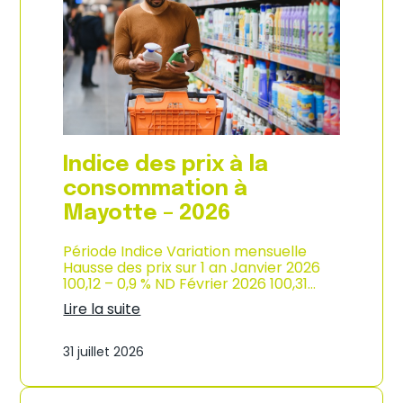
s
o
p
n
r
d
i
e
x
l
à
’
l
i
a
n
c
d
o
u
Indice des prix à la
n
s
s
consommation à
t
o
r
Mayotte – 2026
m
i
m
e
a
Période Indice Variation mensuelle
–
t
Hausse des prix sur 1 an Janvier 2026
2
i
100,12 – 0,9 % ND Février 2026 100,31…
0
o
2
Lire la suite
n
6
:
e
I
n
31 juillet 2026
n
M
d
a
i
r