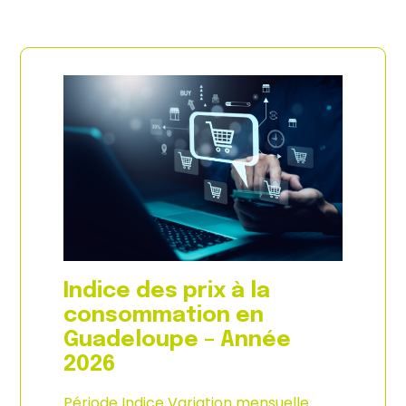
Indice des prix à la
consommation en
Guadeloupe – Année
2026
Période Indice Variation mensuelle