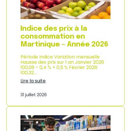
é
d
e
e
2
p
0
r
2
o
Indice des prix à la
6
d
u
consommation en
c
Martinique – Année 2026
t
i
o
Période Indice Variation mensuelle
n
Hausse des prix sur 1 an Janvier 2026
e
100,09 – 0,4 % + 0,5 % Février 2026
t
100,32…
d
Lire la suite
’
:
i
I
m
31 juillet 2026
n
p
d
o
i
r
c
t
e
a
d
t
e
i