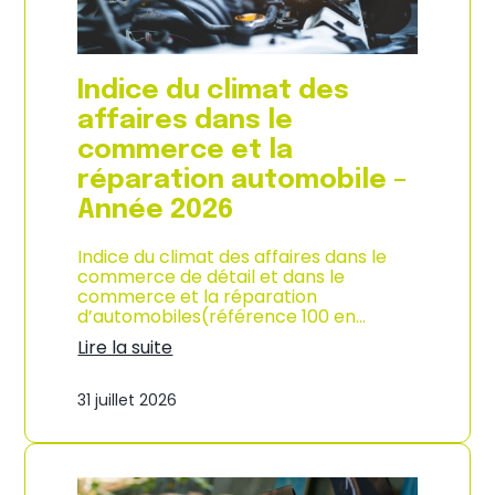
l
a
c
o
Indice du climat des
n
s
affaires dans le
o
commerce et la
m
m
réparation automobile –
a
Année 2026
t
i
o
Indice du climat des affaires dans le
n
commerce de détail et dans le
à
commerce et la réparation
L
d’automobiles(référence 100 en…
a
Lire la suite
R
:
é
I
u
31 juillet 2026
n
n
d
i
i
o
c
n
e
–