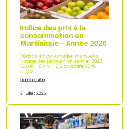
é
d
e
e
2
p
0
r
2
o
Indice des prix à la
6
d
u
consommation en
c
Martinique – Année 2026
t
i
o
Période Indice Variation mensuelle
n
Hausse des prix sur 1 an Janvier 2026
e
100,09 – 0,4 % + 0,5 % Février 2026
t
100,32…
d
Lire la suite
’
:
i
I
m
31 juillet 2026
n
p
d
o
i
r
c
t
e
a
d
t
e
i