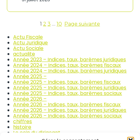
n
c
d
o
i
m
c
m
e
1
2
3
…
10
Page suivante
e
s
r
d
Actu Fiscale
c
e
Actu Juridique
e
s
Actu Sociale
e
p
actualite
t
r
Année 2023 – Indices, taux, barèmes juridiques
l
i
Année 2024 – Indices, taux, barèmes fiscaux
a
x
Année 2024 – Indices, taux, barèmes juridiques
r
d
Année 2025 –
é
e
Année 2025 – Indices, taux, barèmes fiscaux
p
s
Année 2025 – Indices, taux, barèmes juridiques
a
p
Année 2025 – Indices, taux, barèmes sociaux
r
r
Année 2026 –
a
o
Année 2026 – Indices, taux, barèmes fiscaux
t
d
Année 2026 – Indices, taux, barèmes juridiques
i
u
Année 2026 – Indices, taux, barèmes sociaux
o
i
chiffres
n
t
histoire
a
s
Le coin du dirigeant
u
a
quizz
t