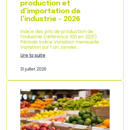
s
production et
o
d’importation de
m
m
l’industrie – 2026
a
t
Indice des prix de production de
i
l’industrie (référence 100 en 2021)
o
Période Indice Variation mensuelle
n
Variation sur 1 an Janvier…
e
n
Lire la suite
G
:
u
I
31 juillet 2026
a
n
d
d
e
i
l
c
o
e
u
d
p
e
e
s
–
p
A
r
n
i
n
x