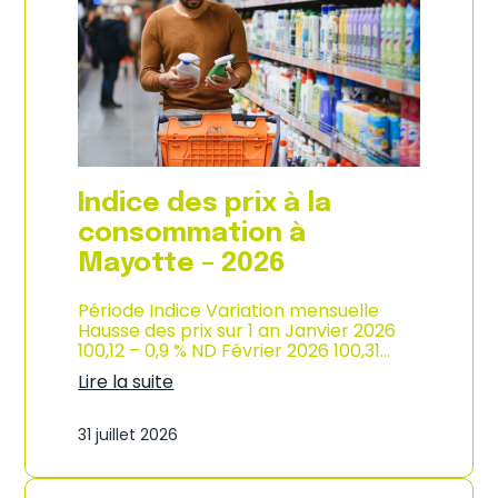
s
o
p
n
r
d
i
e
x
l
à
’
l
i
a
n
c
d
o
u
Indice des prix à la
n
s
s
consommation à
t
o
r
Mayotte – 2026
m
i
m
e
a
Période Indice Variation mensuelle
–
t
Hausse des prix sur 1 an Janvier 2026
2
i
100,12 – 0,9 % ND Février 2026 100,31…
0
o
2
Lire la suite
n
6
:
e
I
n
31 juillet 2026
n
M
d
a
i
r