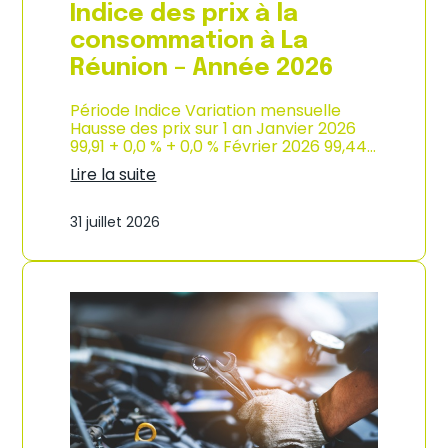
e
Indice des prix à la
2
0
consommation à La
2
Réunion – Année 2026
6
Période Indice Variation mensuelle
Hausse des prix sur 1 an Janvier 2026
99,91 + 0,0 % + 0,0 % Février 2026 99,44…
Lire la suite
:
I
31 juillet 2026
n
d
i
c
e
d
e
s
p
r
i
x
à