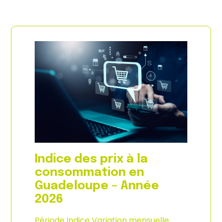
Indice des prix à la
consommation en
Guadeloupe – Année
2026
Période Indice Variation mensuelle