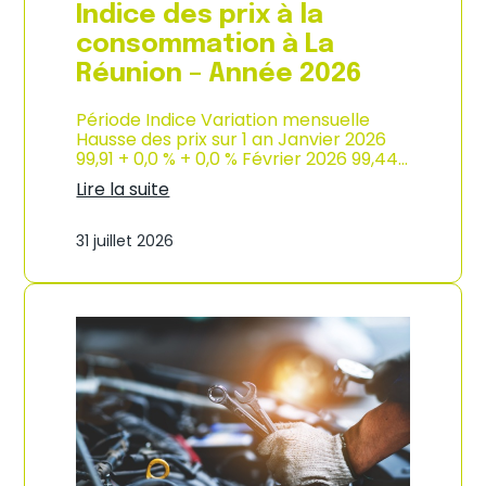
e
Indice des prix à la
2
0
consommation à La
2
Réunion – Année 2026
6
Période Indice Variation mensuelle
Hausse des prix sur 1 an Janvier 2026
99,91 + 0,0 % + 0,0 % Février 2026 99,44…
Lire la suite
:
I
31 juillet 2026
n
d
i
c
e
d
e
s
p
r
i
x
à