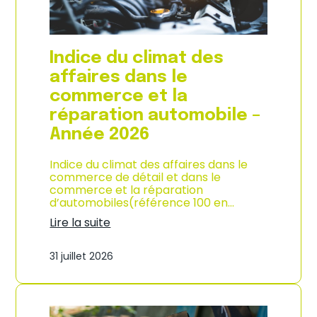
l
a
c
o
Indice du climat des
n
s
affaires dans le
o
commerce et la
m
m
réparation automobile –
a
Année 2026
t
i
o
Indice du climat des affaires dans le
n
commerce de détail et dans le
à
commerce et la réparation
L
d’automobiles(référence 100 en…
a
Lire la suite
R
:
é
I
u
31 juillet 2026
n
n
d
i
i
o
c
n
e
–