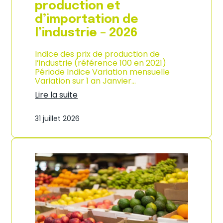
s
production et
o
d’importation de
m
m
l’industrie – 2026
a
t
Indice des prix de production de
i
l’industrie (référence 100 en 2021)
o
Période Indice Variation mensuelle
n
Variation sur 1 an Janvier…
e
n
Lire la suite
G
:
u
I
31 juillet 2026
a
n
d
d
e
i
l
c
o
e
u
d
p
e
e
s
–
p
A
r
n
i
n
x