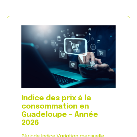
Indice des prix à la
consommation en
Guadeloupe – Année
2026
Période Indice Variation mensuelle