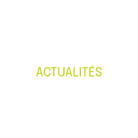
Créer et reprendre une activité
Gérer votre quotidien
Piloter votre entreprise
Développer votre entreprise
ACTUALITÉS
Construire votre patrimoine
Être prêt pour la facturation
électronique