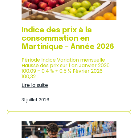
é
d
e
e
2
p
0
r
2
o
Indice des prix à la
6
d
u
consommation en
c
Martinique – Année 2026
t
i
o
Période Indice Variation mensuelle
n
Hausse des prix sur 1 an Janvier 2026
e
100,09 – 0,4 % + 0,5 % Février 2026
t
100,32…
d
Lire la suite
’
:
i
I
m
31 juillet 2026
n
p
d
o
i
r
c
t
e
a
d
t
e
i