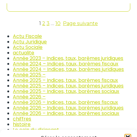
contenu
n
c
d
o
i
m
c
m
e
1
2
3
…
10
Page suivante
e
s
r
d
Actu Fiscale
c
e
Actu Juridique
e
s
Actu Sociale
e
p
actualite
t
r
Année 2023 – Indices, taux, barèmes juridiques
l
i
Année 2024 – Indices, taux, barèmes fiscaux
a
x
Année 2024 – Indices, taux, barèmes juridiques
r
d
Année 2025 –
é
e
Année 2025 – Indices, taux, barèmes fiscaux
p
s
Année 2025 – Indices, taux, barèmes juridiques
a
p
Année 2025 – Indices, taux, barèmes sociaux
r
r
Année 2026 –
a
o
Année 2026 – Indices, taux, barèmes fiscaux
t
d
Année 2026 – Indices, taux, barèmes juridiques
i
u
Année 2026 – Indices, taux, barèmes sociaux
o
i
chiffres
n
t
histoire
a
s
Le coin du dirigeant
u
a
quizz
t