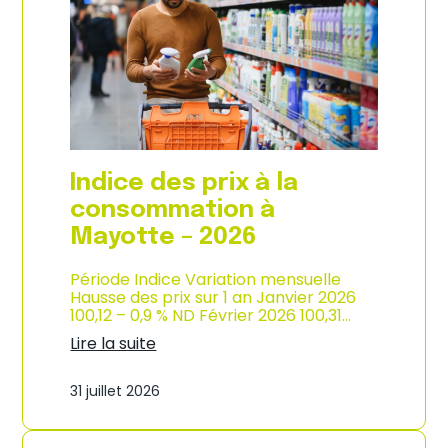
s
o
p
n
r
d
i
e
x
l
à
’
l
i
a
n
c
d
o
u
Indice des prix à la
n
s
s
consommation à
t
o
r
Mayotte – 2026
m
i
m
e
a
Période Indice Variation mensuelle
–
t
Hausse des prix sur 1 an Janvier 2026
2
i
100,12 – 0,9 % ND Février 2026 100,31…
0
o
2
Lire la suite
n
6
:
e
I
n
31 juillet 2026
n
M
d
a
i
r