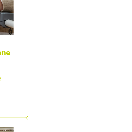
ane
6