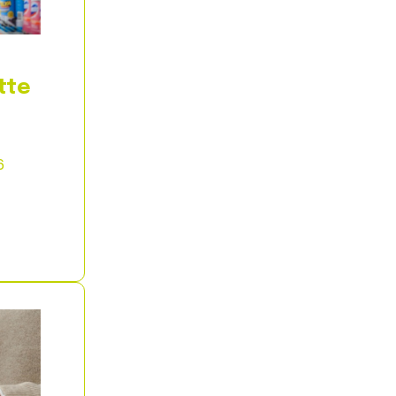
tte
6