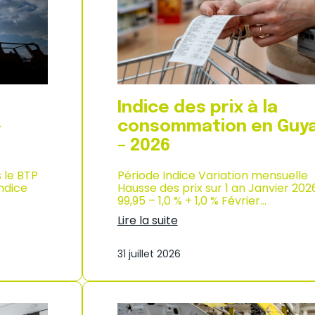
d
i
e
x
l
à
’
l
i
a
n
c
d
o
u
n
Indice des prix à la
s
s
t
o
–
consommation en Guy
r
m
– 2026
i
m
e
a
–
s le BTP
Période Indice Variation mensuelle
t
2
Indice
Hausse des prix sur 1 an Janvier 202
i
0
99,95 – 1,0 % + 1,0 % Février…
o
2
n
Lire la suite
6
à
:
M
I
a
31 juillet 2026
n
y
d
o
i
t
c
t
e