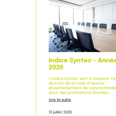
n
d
i
u
q
c
u
l
e
i
–
m
A
a
n
t
n
d
é
e
e
s
2
a
0
f
Indice Syntec – Anné
2
f
6
a
2026
i
r
L’indice Syntec sert à mesurer l’
e
du coût de la main d’œuvre,
s
essentiellement de nature intelle
d
pour des prestations fournies.…
a
Lire la suite
n
:
s
I
l
31 juillet 2026
n
e