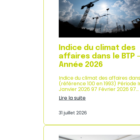
n
i
n
x
é
à
e
l
2
a
0
c
2
o
6
n
Indice du climat des
s
o
affaires dans le BTP 
m
Année 2026
m
a
Indice du climat des affaires dan
t
(référence 100 en 1993) Période 
i
Janvier 2026 97 Février 2026 97…
o
n
Lire la suite
e
:
n
I
M
31 juillet 2026
n
a
d
r
i
t
c
i
e