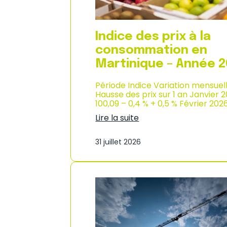
n
s
o
m
Indice des prix à la
m
consommation en
a
t
Martinique – Année 
i
o
Période Indice Variation mensuel
n
Hausse des prix sur 1 an Janvier 
e
100,09 – 0,4 % + 0,5 % Février 202
n
Lire la suite
G
:
u
I
a
31 juillet 2026
n
d
d
e
i
l
c
o
e
u
d
p
e
e
s
–
p
A
r