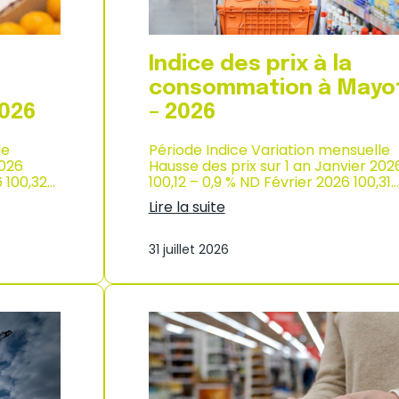
p
r
o
d
Indice des prix à la
u
c
consommation à Mayo
t
2026
– 2026
i
o
le
Période Indice Variation mensuelle
n
2026
Hausse des prix sur 1 an Janvier 202
e
6 100,32…
100,12 – 0,9 % ND Février 2026 100,31…
t
d
Lire la suite
’
:
i
I
m
31 juillet 2026
n
p
d
o
i
r
c
t
e
a
d
t
e
i
s
o
p
n
r