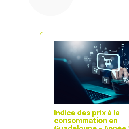
Indice des prix à la
consommation en
Guadeloupe – Année