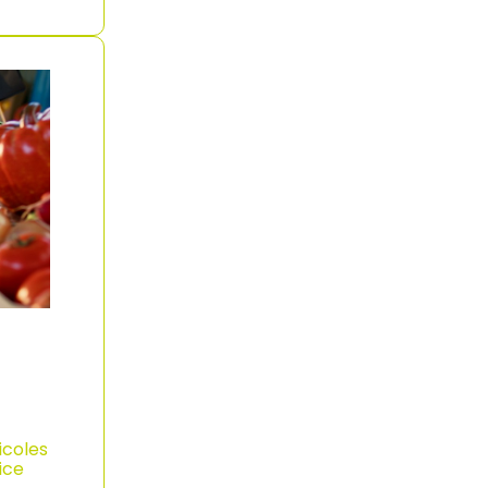
icoles
ice