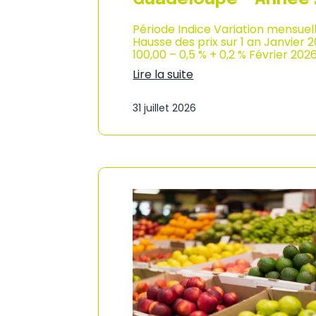
Période Indice Variation mensuel
Hausse des prix sur 1 an Janvier 
100,00 – 0,5 % + 0,2 % Février 202
Lire la suite
:
I
31 juillet 2026
n
d
i
c
e
d
e
s
p
r
i
x
à
l
a
c
o