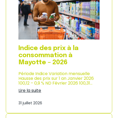
s
o
p
n
r
d
i
e
x
l
à
’
l
i
a
n
c
d
o
u
Indice des prix à la
n
s
s
consommation à
t
o
r
Mayotte – 2026
m
i
m
e
a
Période Indice Variation mensuelle
–
t
Hausse des prix sur 1 an Janvier 2026
2
i
100,12 – 0,9 % ND Février 2026 100,31…
0
o
2
Lire la suite
n
6
:
e
I
n
31 juillet 2026
n
M
d
a
i
r