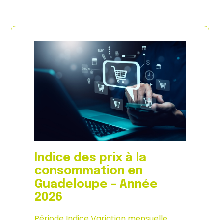
Indice des prix à la
consommation en
Guadeloupe – Année
2026
Période Indice Variation mensuelle