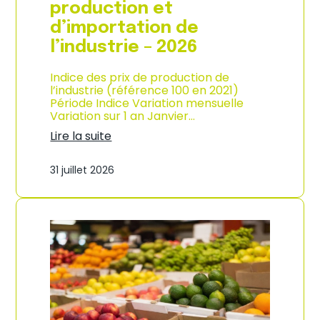
s
production et
o
d’importation de
m
m
l’industrie – 2026
a
t
Indice des prix de production de
i
l’industrie (référence 100 en 2021)
o
Période Indice Variation mensuelle
n
Variation sur 1 an Janvier…
e
n
Lire la suite
G
:
u
I
31 juillet 2026
a
n
d
d
e
i
l
c
o
e
u
d
p
e
e
s
–
p
A
r
n
i
n
x