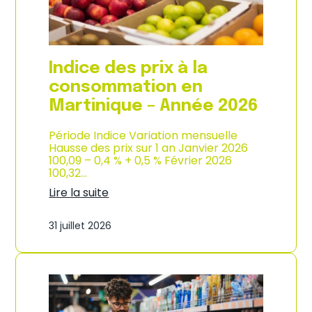
é
d
e
e
2
p
0
r
2
o
Indice des prix à la
6
d
u
consommation en
c
Martinique – Année 2026
t
i
o
Période Indice Variation mensuelle
n
Hausse des prix sur 1 an Janvier 2026
e
100,09 – 0,4 % + 0,5 % Février 2026
t
100,32…
d
Lire la suite
’
:
i
I
m
31 juillet 2026
n
p
d
o
i
r
c
t
e
a
d
t
e
i