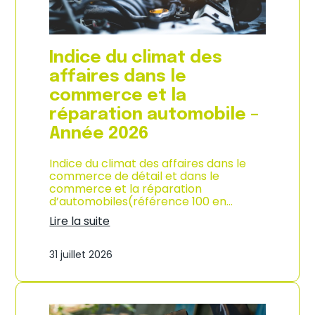
l
a
c
o
Indice du climat des
n
s
affaires dans le
o
commerce et la
m
m
réparation automobile –
a
Année 2026
t
i
o
Indice du climat des affaires dans le
n
commerce de détail et dans le
à
commerce et la réparation
L
d’automobiles(référence 100 en…
a
Lire la suite
R
:
é
I
u
31 juillet 2026
n
n
d
i
i
o
c
n
e
–