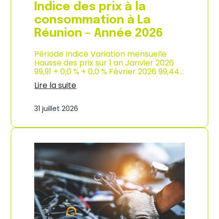
e
Indice des prix à la
2
0
consommation à La
2
Réunion – Année 2026
6
Période Indice Variation mensuelle
Hausse des prix sur 1 an Janvier 2026
99,91 + 0,0 % + 0,0 % Février 2026 99,44…
Lire la suite
:
I
31 juillet 2026
n
d
i
c
e
d
e
s
p
r
i
x
à