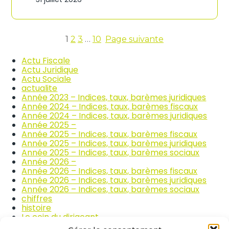
n
c
d
o
i
m
c
m
e
1
2
3
…
10
Page suivante
e
s
r
d
Actu Fiscale
c
e
Actu Juridique
e
s
Actu Sociale
e
p
actualite
t
r
Année 2023 – Indices, taux, barèmes juridiques
l
i
Année 2024 – Indices, taux, barèmes fiscaux
a
x
Année 2024 – Indices, taux, barèmes juridiques
r
d
Année 2025 –
é
e
Année 2025 – Indices, taux, barèmes fiscaux
p
s
Année 2025 – Indices, taux, barèmes juridiques
a
p
Année 2025 – Indices, taux, barèmes sociaux
r
r
Année 2026 –
a
o
Année 2026 – Indices, taux, barèmes fiscaux
t
d
Année 2026 – Indices, taux, barèmes juridiques
i
u
Année 2026 – Indices, taux, barèmes sociaux
o
i
chiffres
n
t
histoire
a
s
Le coin du dirigeant
u
a
quizz
t