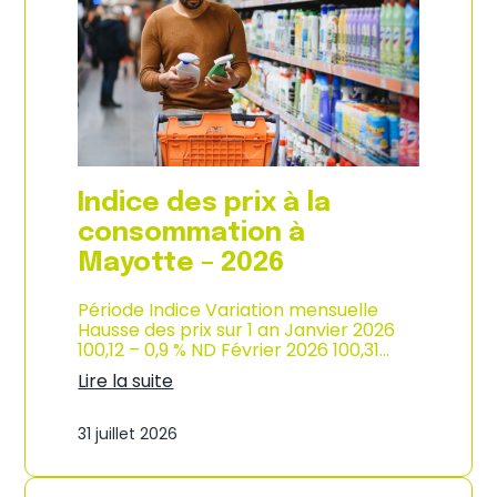
s
o
p
n
r
d
i
e
x
l
à
’
l
i
a
n
c
d
o
u
Indice des prix à la
n
s
s
consommation à
t
o
r
Mayotte – 2026
m
i
m
e
a
Période Indice Variation mensuelle
–
t
Hausse des prix sur 1 an Janvier 2026
2
i
100,12 – 0,9 % ND Février 2026 100,31…
0
o
2
Lire la suite
n
6
:
e
I
n
31 juillet 2026
n
M
d
a
i
r