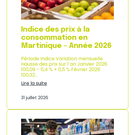
é
d
e
e
2
p
0
r
2
o
Indice des prix à la
6
d
u
consommation en
c
Martinique – Année 2026
t
i
o
Période Indice Variation mensuelle
n
Hausse des prix sur 1 an Janvier 2026
e
100,09 – 0,4 % + 0,5 % Février 2026
t
100,32…
d
Lire la suite
’
:
i
I
m
31 juillet 2026
n
p
d
o
i
r
c
t
e
a
d
t
e
i