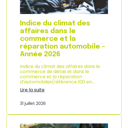
l
a
c
o
Indice du climat des
n
s
affaires dans le
o
commerce et la
m
m
réparation automobile –
a
Année 2026
t
i
o
Indice du climat des affaires dans le
n
commerce de détail et dans le
à
commerce et la réparation
L
d’automobiles(référence 100 en…
a
Lire la suite
R
:
é
I
u
31 juillet 2026
n
n
d
i
i
o
c
n
e
–