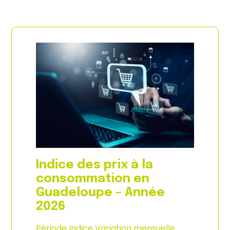
Indice des prix à la
consommation en
Guadeloupe – Année
2026
Période Indice Variation mensuelle