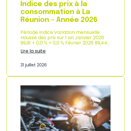
e
Indice des prix à la
2
0
consommation à La
2
Réunion – Année 2026
6
Période Indice Variation mensuelle
Hausse des prix sur 1 an Janvier 2026
99,91 + 0,0 % + 0,0 % Février 2026 99,44…
Lire la suite
:
I
31 juillet 2026
n
d
i
c
e
d
e
s
p
r
i
x
à