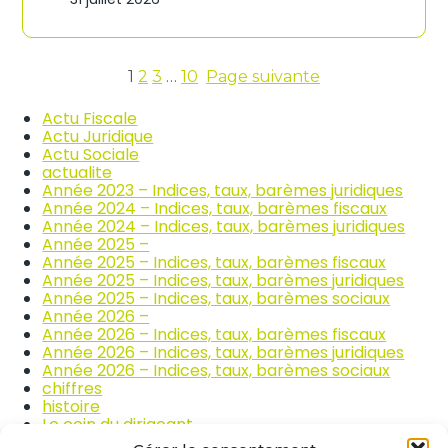
n
c
d
o
i
m
c
m
e
1
2
3
…
10
Page suivante
e
s
r
d
Actu Fiscale
c
e
Actu Juridique
e
s
Actu Sociale
e
p
actualite
t
r
Année 2023 – Indices, taux, barèmes juridiques
l
i
Année 2024 – Indices, taux, barèmes fiscaux
a
x
Année 2024 – Indices, taux, barèmes juridiques
r
d
Année 2025 –
é
e
Année 2025 – Indices, taux, barèmes fiscaux
p
s
Année 2025 – Indices, taux, barèmes juridiques
a
p
Année 2025 – Indices, taux, barèmes sociaux
r
r
Année 2026 –
a
o
Année 2026 – Indices, taux, barèmes fiscaux
t
d
Année 2026 – Indices, taux, barèmes juridiques
i
u
Année 2026 – Indices, taux, barèmes sociaux
o
i
chiffres
n
t
histoire
a
s
Le coin du dirigeant
u
a
quizz
t