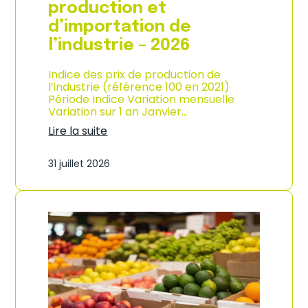
s
production et
o
d’importation de
m
m
l’industrie – 2026
a
t
Indice des prix de production de
i
l’industrie (référence 100 en 2021)
o
Période Indice Variation mensuelle
n
Variation sur 1 an Janvier…
e
n
Lire la suite
G
:
u
I
31 juillet 2026
a
n
d
d
e
i
l
c
o
e
u
d
p
e
e
s
–
p
A
r
n
i
n
x