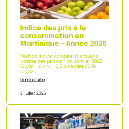
é
d
e
e
2
p
0
r
2
o
Indice des prix à la
6
d
u
consommation en
c
Martinique – Année 2026
t
i
o
Période Indice Variation mensuelle
n
Hausse des prix sur 1 an Janvier 2026
e
100,09 – 0,4 % + 0,5 % Février 2026
t
100,32…
d
Lire la suite
’
:
i
I
m
31 juillet 2026
n
p
d
o
i
r
c
t
e
a
d
t
e
i