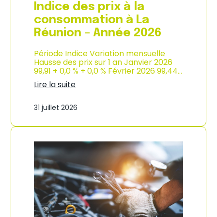
e
Indice des prix à la
2
0
consommation à La
2
Réunion – Année 2026
6
Période Indice Variation mensuelle
Hausse des prix sur 1 an Janvier 2026
99,91 + 0,0 % + 0,0 % Février 2026 99,44…
Lire la suite
:
I
31 juillet 2026
n
d
i
c
e
d
e
s
p
r
i
x
à