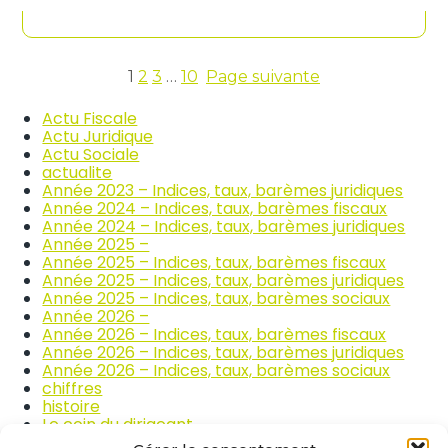
contenu
n
c
d
o
i
m
c
m
e
1
2
3
…
10
Page suivante
e
s
r
d
Actu Fiscale
c
e
Actu Juridique
e
s
Actu Sociale
e
p
actualite
t
r
Année 2023 – Indices, taux, barèmes juridiques
l
i
Année 2024 – Indices, taux, barèmes fiscaux
a
x
Année 2024 – Indices, taux, barèmes juridiques
r
d
Année 2025 –
é
e
Année 2025 – Indices, taux, barèmes fiscaux
p
s
Année 2025 – Indices, taux, barèmes juridiques
a
p
Année 2025 – Indices, taux, barèmes sociaux
r
r
Année 2026 –
a
o
Année 2026 – Indices, taux, barèmes fiscaux
t
d
Année 2026 – Indices, taux, barèmes juridiques
i
u
Année 2026 – Indices, taux, barèmes sociaux
o
i
chiffres
n
t
histoire
a
s
Le coin du dirigeant
u
a
quizz
t