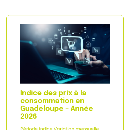
Indice des prix à la
consommation en
Guadeloupe – Année
2026
Période Indice Variation mensuelle