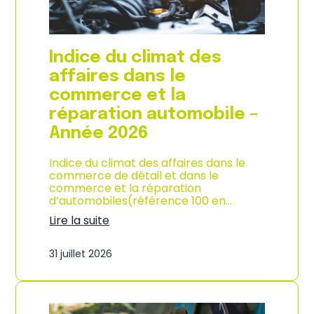
l
a
c
o
Indice du climat des
n
s
affaires dans le
o
commerce et la
m
m
réparation automobile –
a
Année 2026
t
i
o
Indice du climat des affaires dans le
n
commerce de détail et dans le
à
commerce et la réparation
L
d’automobiles(référence 100 en…
a
Lire la suite
R
:
é
I
u
31 juillet 2026
n
n
d
i
i
o
c
n
e
–