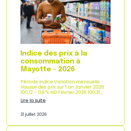
s
o
p
n
r
d
i
e
x
l
à
’
l
i
a
n
c
d
o
u
Indice des prix à la
n
s
s
consommation à
t
o
r
Mayotte – 2026
m
i
m
e
a
Période Indice Variation mensuelle
–
t
Hausse des prix sur 1 an Janvier 2026
2
i
100,12 – 0,9 % ND Février 2026 100,31…
0
o
2
Lire la suite
n
6
:
e
I
n
31 juillet 2026
n
M
d
a
i
r