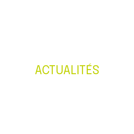
Créer et reprendre une activité
Gérer votre quotidien
Piloter votre entreprise
Développer votre entreprise
ACTUALITÉS
Construire votre patrimoine
Être prêt pour la facturation
électronique