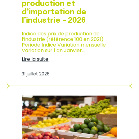
s
production et
o
d’importation de
m
m
l’industrie – 2026
a
t
Indice des prix de production de
i
l’industrie (référence 100 en 2021)
o
Période Indice Variation mensuelle
n
Variation sur 1 an Janvier…
e
n
Lire la suite
G
:
u
I
31 juillet 2026
a
n
d
d
e
i
l
c
o
e
u
d
p
e
e
s
–
p
A
r
n
i
n
x