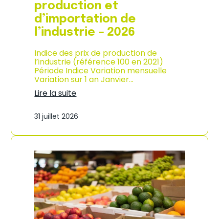
s
production et
o
d’importation de
m
m
l’industrie – 2026
a
t
Indice des prix de production de
i
l’industrie (référence 100 en 2021)
o
Période Indice Variation mensuelle
n
Variation sur 1 an Janvier…
e
n
Lire la suite
G
:
u
I
31 juillet 2026
a
n
d
d
e
i
l
c
o
e
u
d
p
e
e
s
–
p
A
r
n
i
n
x