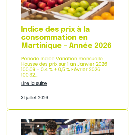
é
d
e
e
2
p
0
r
2
o
Indice des prix à la
6
d
u
consommation en
c
Martinique – Année 2026
t
i
o
Période Indice Variation mensuelle
n
Hausse des prix sur 1 an Janvier 2026
e
100,09 – 0,4 % + 0,5 % Février 2026
t
100,32…
d
Lire la suite
’
:
i
I
m
31 juillet 2026
n
p
d
o
i
r
c
t
e
a
d
t
e
i