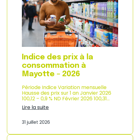
s
o
p
n
r
d
i
e
x
l
à
’
l
i
a
n
c
d
o
u
Indice des prix à la
n
s
s
consommation à
t
o
r
Mayotte – 2026
m
i
m
e
a
Période Indice Variation mensuelle
–
t
Hausse des prix sur 1 an Janvier 2026
2
i
100,12 – 0,9 % ND Février 2026 100,31…
0
o
2
Lire la suite
n
6
:
e
I
n
31 juillet 2026
n
M
d
a
i
r