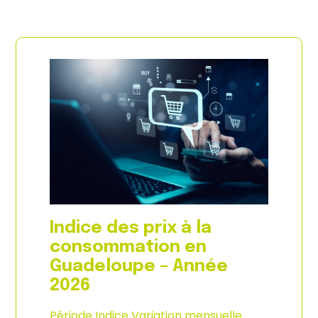
Indice des prix à la
consommation en
Guadeloupe – Année
2026
Période Indice Variation mensuelle