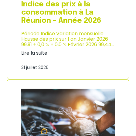
e
Indice des prix à la
2
0
consommation à La
2
Réunion – Année 2026
6
Période Indice Variation mensuelle
Hausse des prix sur 1 an Janvier 2026
99,91 + 0,0 % + 0,0 % Février 2026 99,44…
Lire la suite
:
I
31 juillet 2026
n
d
i
c
e
d
e
s
p
r
i
x
à