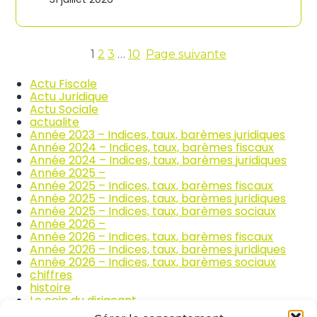
n
c
d
o
i
m
c
m
e
1
2
3
…
10
Page suivante
e
s
r
d
Actu Fiscale
c
e
Actu Juridique
e
s
Actu Sociale
e
p
actualite
t
r
Année 2023 – Indices, taux, barèmes juridiques
l
i
Année 2024 – Indices, taux, barèmes fiscaux
a
x
Année 2024 – Indices, taux, barèmes juridiques
r
d
Année 2025 –
é
e
Année 2025 – Indices, taux, barèmes fiscaux
p
s
Année 2025 – Indices, taux, barèmes juridiques
a
p
Année 2025 – Indices, taux, barèmes sociaux
r
r
Année 2026 –
a
o
Année 2026 – Indices, taux, barèmes fiscaux
t
d
Année 2026 – Indices, taux, barèmes juridiques
i
u
Année 2026 – Indices, taux, barèmes sociaux
o
i
chiffres
n
t
histoire
a
s
Le coin du dirigeant
u
a
quizz
t