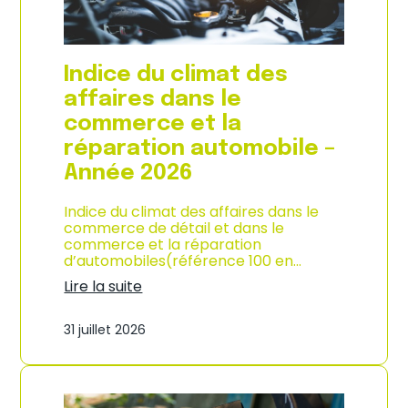
l
a
c
o
Indice du climat des
n
s
affaires dans le
o
commerce et la
m
m
réparation automobile –
a
Année 2026
t
i
o
Indice du climat des affaires dans le
n
commerce de détail et dans le
à
commerce et la réparation
L
d’automobiles(référence 100 en…
a
Lire la suite
R
:
é
I
u
31 juillet 2026
n
n
d
i
i
o
c
n
e
–