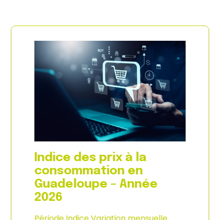
Indice des prix à la
consommation en
Guadeloupe – Année
2026
Période Indice Variation mensuelle