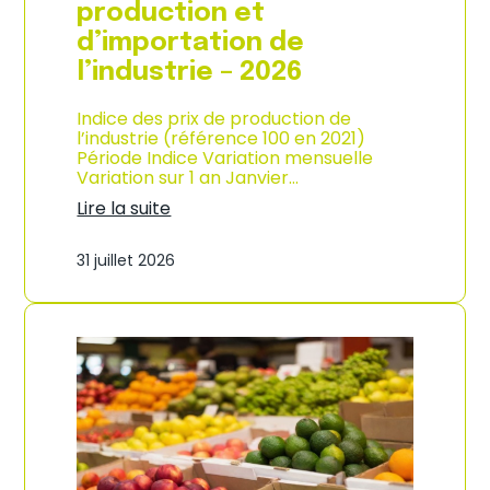
s
production et
o
d’importation de
m
m
l’industrie – 2026
a
t
Indice des prix de production de
i
l’industrie (référence 100 en 2021)
o
Période Indice Variation mensuelle
n
Variation sur 1 an Janvier…
e
n
Lire la suite
G
:
u
I
31 juillet 2026
a
n
d
d
e
i
l
c
o
e
u
d
p
e
e
s
–
p
A
r
n
i
n
x