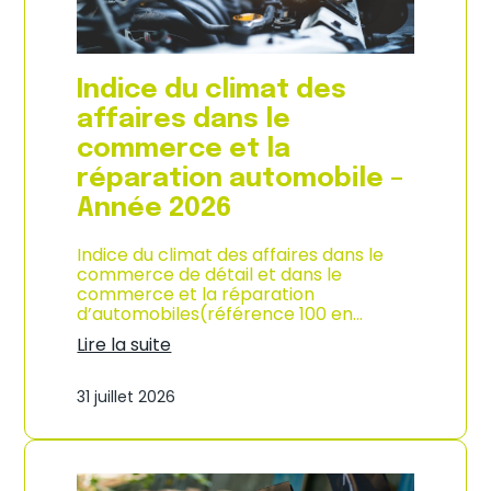
l
a
c
o
Indice du climat des
n
s
affaires dans le
o
commerce et la
m
m
réparation automobile –
a
Année 2026
t
i
o
Indice du climat des affaires dans le
n
commerce de détail et dans le
à
commerce et la réparation
L
d’automobiles(référence 100 en…
a
Lire la suite
R
:
é
I
u
31 juillet 2026
n
n
d
i
i
o
c
n
e
–