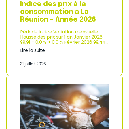
e
Indice des prix à la
2
0
consommation à La
2
Réunion – Année 2026
6
Période Indice Variation mensuelle
Hausse des prix sur 1 an Janvier 2026
99,91 + 0,0 % + 0,0 % Février 2026 99,44…
Lire la suite
:
I
31 juillet 2026
n
d
i
c
e
d
e
s
p
r
i
x
à