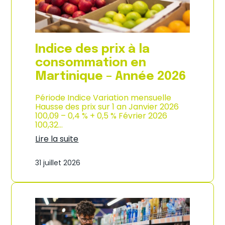
é
d
e
e
2
p
0
r
2
o
Indice des prix à la
6
d
u
consommation en
c
Martinique – Année 2026
t
i
o
Période Indice Variation mensuelle
n
Hausse des prix sur 1 an Janvier 2026
e
100,09 – 0,4 % + 0,5 % Février 2026
t
100,32…
d
Lire la suite
’
:
i
I
m
31 juillet 2026
n
p
d
o
i
r
c
t
e
a
d
t
e
i