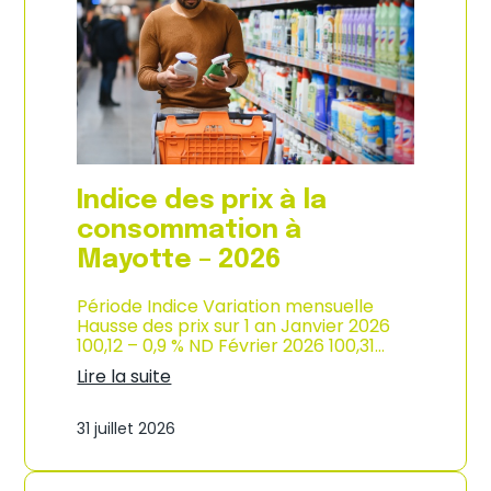
s
o
p
n
r
d
i
e
x
l
à
’
l
i
a
n
c
d
o
u
Indice des prix à la
n
s
s
consommation à
t
o
r
Mayotte – 2026
m
i
m
e
a
Période Indice Variation mensuelle
–
t
Hausse des prix sur 1 an Janvier 2026
2
i
100,12 – 0,9 % ND Février 2026 100,31…
0
o
2
Lire la suite
n
6
:
e
I
n
31 juillet 2026
n
M
d
a
i
r