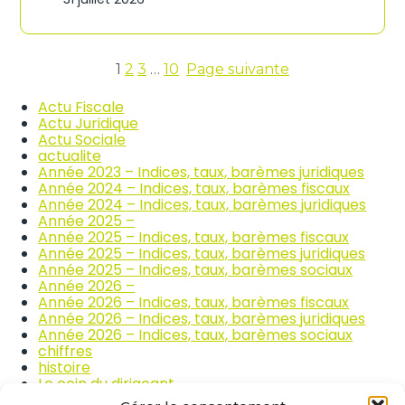
n
c
d
o
i
m
c
m
e
1
2
3
…
10
Page suivante
e
s
r
d
Actu Fiscale
c
e
Actu Juridique
e
s
Actu Sociale
e
p
actualite
t
r
Année 2023 – Indices, taux, barèmes juridiques
l
i
Année 2024 – Indices, taux, barèmes fiscaux
a
x
Année 2024 – Indices, taux, barèmes juridiques
r
d
Année 2025 –
é
e
Année 2025 – Indices, taux, barèmes fiscaux
p
s
Année 2025 – Indices, taux, barèmes juridiques
a
p
Année 2025 – Indices, taux, barèmes sociaux
r
r
Année 2026 –
a
o
Année 2026 – Indices, taux, barèmes fiscaux
t
d
Année 2026 – Indices, taux, barèmes juridiques
i
u
Année 2026 – Indices, taux, barèmes sociaux
o
i
chiffres
n
t
histoire
a
s
Le coin du dirigeant
u
a
quizz
t