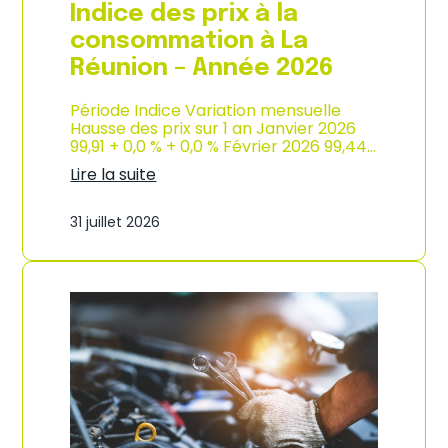
e
Indice des prix à la
2
0
consommation à La
2
Réunion – Année 2026
6
Période Indice Variation mensuelle
Hausse des prix sur 1 an Janvier 2026
99,91 + 0,0 % + 0,0 % Février 2026 99,44…
Lire la suite
:
I
31 juillet 2026
n
d
i
c
e
d
e
s
p
r
i
x
à