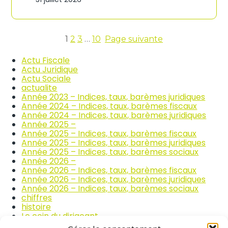
n
c
d
o
i
m
c
m
e
1
2
3
…
10
Page suivante
e
s
r
d
Actu Fiscale
c
e
Actu Juridique
e
s
Actu Sociale
e
p
actualite
t
r
Année 2023 – Indices, taux, barèmes juridiques
l
i
Année 2024 – Indices, taux, barèmes fiscaux
a
x
Année 2024 – Indices, taux, barèmes juridiques
r
d
Année 2025 –
é
e
Année 2025 – Indices, taux, barèmes fiscaux
p
s
Année 2025 – Indices, taux, barèmes juridiques
a
p
Année 2025 – Indices, taux, barèmes sociaux
r
r
Année 2026 –
a
o
Année 2026 – Indices, taux, barèmes fiscaux
t
d
Année 2026 – Indices, taux, barèmes juridiques
i
u
Année 2026 – Indices, taux, barèmes sociaux
o
i
chiffres
n
t
histoire
a
s
Le coin du dirigeant
u
a
quizz
t