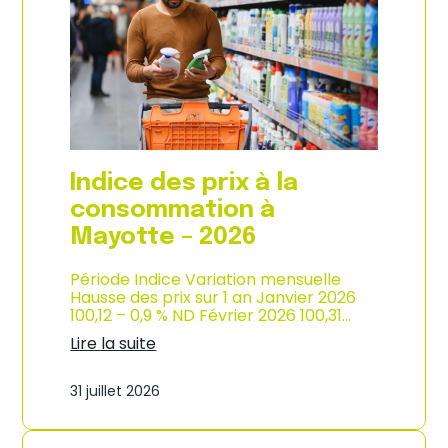
s
o
p
n
r
d
i
e
x
l
à
’
l
i
a
n
c
d
o
u
Indice des prix à la
n
s
s
consommation à
t
o
r
Mayotte – 2026
m
i
m
e
a
Période Indice Variation mensuelle
–
t
Hausse des prix sur 1 an Janvier 2026
2
i
100,12 – 0,9 % ND Février 2026 100,31…
0
o
2
Lire la suite
n
6
:
e
I
n
31 juillet 2026
n
M
d
a
i
r