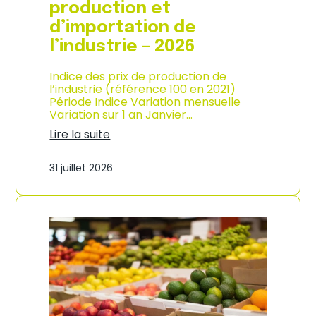
s
production et
o
d’importation de
m
m
l’industrie – 2026
a
t
Indice des prix de production de
i
l’industrie (référence 100 en 2021)
o
Période Indice Variation mensuelle
n
Variation sur 1 an Janvier…
e
n
Lire la suite
G
:
u
I
31 juillet 2026
a
n
d
d
e
i
l
c
o
e
u
d
p
e
e
s
–
p
A
r
n
i
n
x