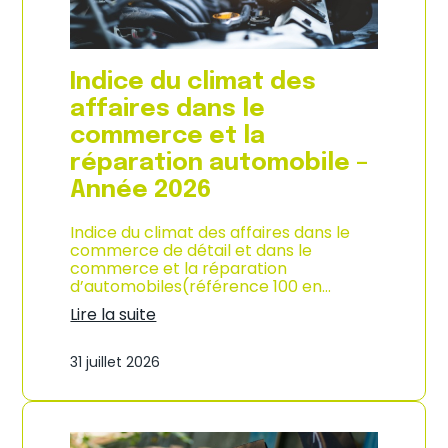
l
a
c
o
Indice du climat des
n
s
affaires dans le
o
commerce et la
m
m
réparation automobile –
a
Année 2026
t
i
o
Indice du climat des affaires dans le
n
commerce de détail et dans le
à
commerce et la réparation
L
d’automobiles(référence 100 en…
a
Lire la suite
R
:
é
I
u
31 juillet 2026
n
n
d
i
i
o
c
n
e
–