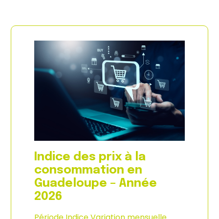
Indice des prix à la
consommation en
Guadeloupe – Année
2026
Période Indice Variation mensuelle