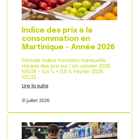
é
d
e
e
2
p
0
r
2
o
Indice des prix à la
6
d
u
consommation en
c
Martinique – Année 2026
t
i
o
Période Indice Variation mensuelle
n
Hausse des prix sur 1 an Janvier 2026
e
100,09 – 0,4 % + 0,5 % Février 2026
t
100,32…
d
Lire la suite
’
:
i
I
m
31 juillet 2026
n
p
d
o
i
r
c
t
e
a
d
t
e
i