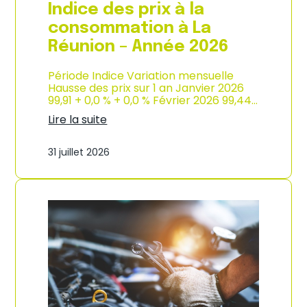
e
Indice des prix à la
2
0
consommation à La
2
Réunion – Année 2026
6
Période Indice Variation mensuelle
Hausse des prix sur 1 an Janvier 2026
99,91 + 0,0 % + 0,0 % Février 2026 99,44…
Lire la suite
:
I
31 juillet 2026
n
d
i
c
e
d
e
s
p
r
i
x
à