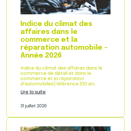
l
a
c
o
Indice du climat des
n
s
affaires dans le
o
commerce et la
m
m
réparation automobile –
a
Année 2026
t
i
o
Indice du climat des affaires dans le
n
commerce de détail et dans le
à
commerce et la réparation
L
d’automobiles(référence 100 en…
a
Lire la suite
R
:
é
I
u
31 juillet 2026
n
n
d
i
i
o
c
n
e
–