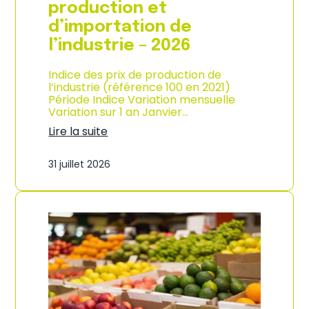
s
production et
o
d’importation de
m
m
l’industrie – 2026
a
t
Indice des prix de production de
i
l’industrie (référence 100 en 2021)
o
Période Indice Variation mensuelle
n
Variation sur 1 an Janvier…
e
n
Lire la suite
G
:
u
I
31 juillet 2026
a
n
d
d
e
i
l
c
o
e
u
d
p
e
e
s
–
p
A
r
n
i
n
x