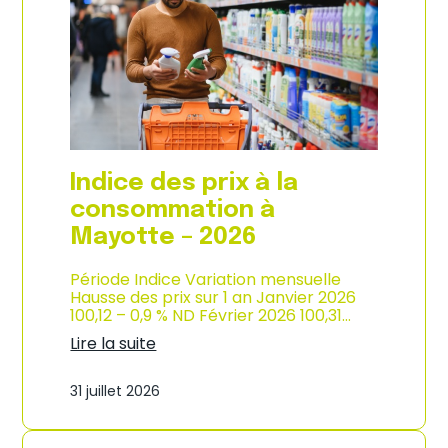
s
o
p
n
r
d
i
e
x
l
à
’
l
i
a
n
c
d
o
u
Indice des prix à la
n
s
s
consommation à
t
o
r
Mayotte – 2026
m
i
m
e
a
Période Indice Variation mensuelle
–
t
Hausse des prix sur 1 an Janvier 2026
2
i
100,12 – 0,9 % ND Février 2026 100,31…
0
o
2
Lire la suite
n
6
:
e
I
n
31 juillet 2026
n
M
d
a
i
r