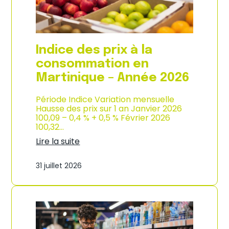
é
d
e
e
2
p
0
r
2
o
Indice des prix à la
6
d
u
consommation en
c
Martinique – Année 2026
t
i
o
Période Indice Variation mensuelle
n
Hausse des prix sur 1 an Janvier 2026
e
100,09 – 0,4 % + 0,5 % Février 2026
t
100,32…
d
Lire la suite
’
:
i
I
m
31 juillet 2026
n
p
d
o
i
r
c
t
e
a
d
t
e
i