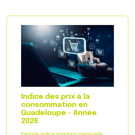
Indice des prix à la
consommation en
Guadeloupe – Année
2026
Période Indice Variation mensuelle