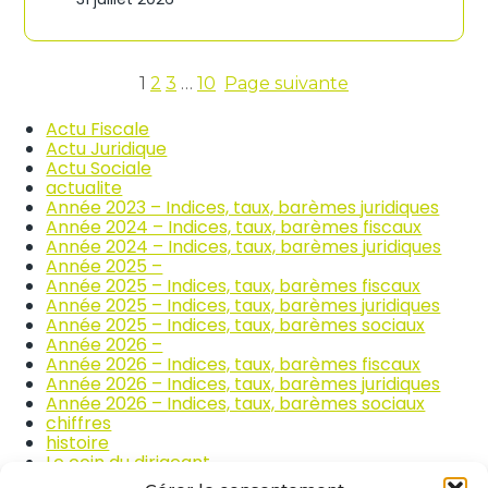
n
c
d
o
i
m
c
m
e
1
2
3
…
10
Page suivante
e
s
r
d
Actu Fiscale
c
e
Actu Juridique
e
s
Actu Sociale
e
p
actualite
t
r
Année 2023 – Indices, taux, barèmes juridiques
l
i
Année 2024 – Indices, taux, barèmes fiscaux
a
x
Année 2024 – Indices, taux, barèmes juridiques
r
d
Année 2025 –
é
e
Année 2025 – Indices, taux, barèmes fiscaux
p
s
Année 2025 – Indices, taux, barèmes juridiques
a
p
Année 2025 – Indices, taux, barèmes sociaux
r
r
Année 2026 –
a
o
Année 2026 – Indices, taux, barèmes fiscaux
t
d
Année 2026 – Indices, taux, barèmes juridiques
i
u
Année 2026 – Indices, taux, barèmes sociaux
o
i
chiffres
n
t
histoire
a
s
Le coin du dirigeant
u
a
quizz
t