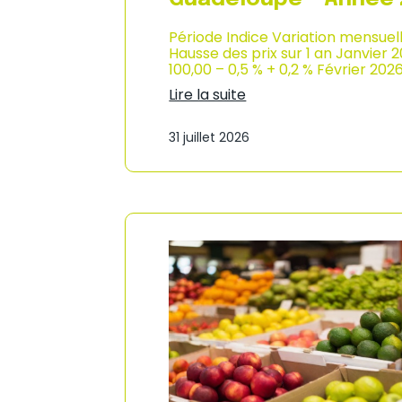
Période Indice Variation mensuel
Hausse des prix sur 1 an Janvier 
100,00 – 0,5 % + 0,2 % Février 202
Lire la suite
:
I
31 juillet 2026
n
d
i
c
e
d
e
s
p
r
i
x
à
l
a
c
o