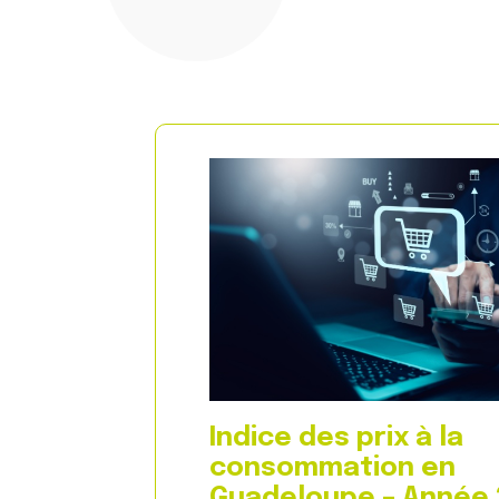
Indice des prix à la
consommation en
Guadeloupe – Année