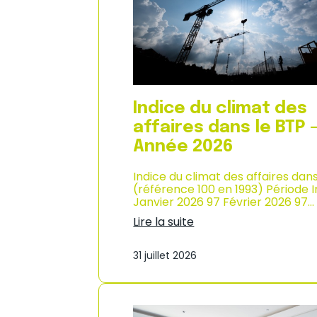
n
i
n
x
é
à
e
l
2
a
0
c
2
o
6
n
Indice du climat des
s
o
affaires dans le BTP 
m
Année 2026
m
a
Indice du climat des affaires dan
t
(référence 100 en 1993) Période 
i
Janvier 2026 97 Février 2026 97…
o
n
Lire la suite
e
:
n
I
M
31 juillet 2026
n
a
d
r
i
t
c
i
e