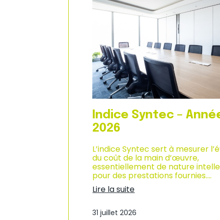
n
d
i
u
q
c
u
l
e
i
–
m
A
a
n
t
n
d
é
e
e
s
2
a
0
f
Indice Syntec – Anné
2
f
6
a
2026
i
r
L’indice Syntec sert à mesurer l’
e
du coût de la main d’œuvre,
s
essentiellement de nature intelle
d
pour des prestations fournies.…
a
Lire la suite
n
:
s
I
l
31 juillet 2026
n
e