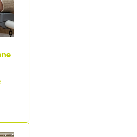
ane
6