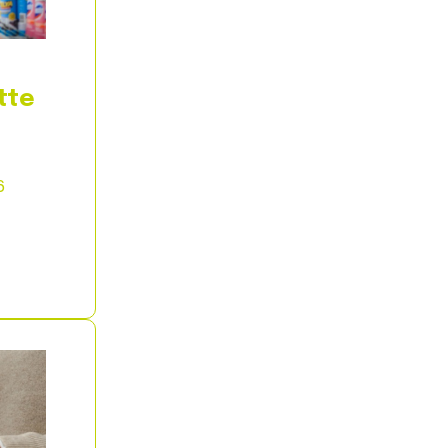
tte
6