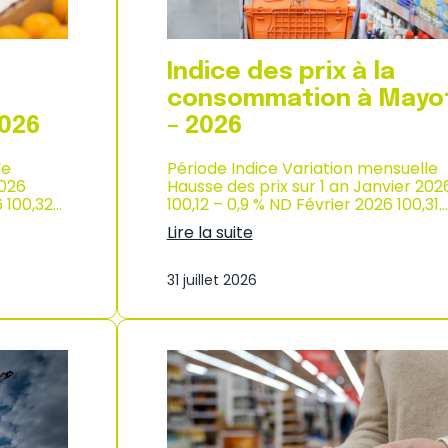
p
r
o
d
Indice des prix à la
u
c
consommation à Mayo
t
2026
– 2026
i
o
le
Période Indice Variation mensuelle
n
2026
Hausse des prix sur 1 an Janvier 202
e
6 100,32…
100,12 – 0,9 % ND Février 2026 100,31…
t
d
Lire la suite
’
:
i
I
m
31 juillet 2026
n
p
d
o
i
r
c
t
e
a
d
t
e
i
s
o
p
n
r