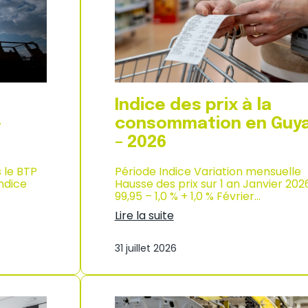
d
i
e
x
l
à
’
l
i
a
n
c
d
o
u
n
Indice des prix à la
s
s
t
o
–
consommation en Guy
r
m
– 2026
i
m
e
a
–
s le BTP
Période Indice Variation mensuelle
t
2
Indice
Hausse des prix sur 1 an Janvier 202
i
0
99,95 – 1,0 % + 1,0 % Février…
o
2
n
Lire la suite
6
à
:
M
I
a
31 juillet 2026
n
y
d
o
i
t
c
t
e