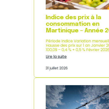
n
s
o
m
Indice des prix à la
m
consommation en
a
t
Martinique – Année 
i
o
Période Indice Variation mensuel
n
Hausse des prix sur 1 an Janvier 
e
100,09 – 0,4 % + 0,5 % Février 202
n
Lire la suite
G
:
u
I
a
31 juillet 2026
n
d
d
e
i
l
c
o
e
u
d
p
e
e
s
–
p
A
r