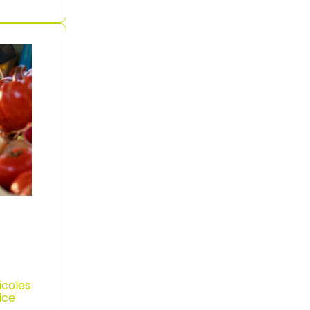
icoles
ice