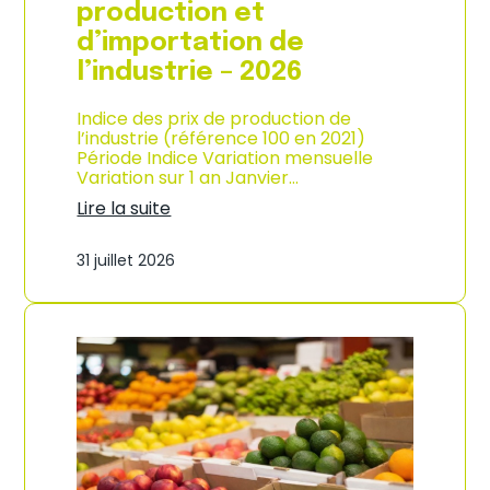
s
production et
o
d’importation de
m
m
l’industrie – 2026
a
t
Indice des prix de production de
i
l’industrie (référence 100 en 2021)
o
Période Indice Variation mensuelle
n
Variation sur 1 an Janvier…
e
n
Lire la suite
G
:
u
I
31 juillet 2026
a
n
d
d
e
i
l
c
o
e
u
d
p
e
e
s
–
p
A
r
n
i
n
x