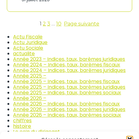
n
c
d
o
i
m
c
m
e
1
2
3
…
10
Page suivante
e
s
r
d
Actu Fiscale
c
e
Actu Juridique
e
s
Actu Sociale
e
p
actualite
t
r
Année 2023 – Indices, taux, barèmes juridiques
l
i
Année 2024 – Indices, taux, barèmes fiscaux
a
x
Année 2024 – Indices, taux, barèmes juridiques
r
d
Année 2025 –
é
e
Année 2025 – Indices, taux, barèmes fiscaux
p
s
Année 2025 – Indices, taux, barèmes juridiques
a
p
Année 2025 – Indices, taux, barèmes sociaux
r
r
Année 2026 –
a
o
Année 2026 – Indices, taux, barèmes fiscaux
t
d
Année 2026 – Indices, taux, barèmes juridiques
i
u
Année 2026 – Indices, taux, barèmes sociaux
o
i
chiffres
n
t
histoire
a
s
Le coin du dirigeant
u
a
quizz
t