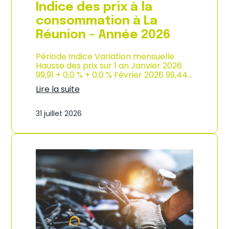
e
Indice des prix à la
2
0
consommation à La
2
Réunion – Année 2026
6
Période Indice Variation mensuelle
Hausse des prix sur 1 an Janvier 2026
99,91 + 0,0 % + 0,0 % Février 2026 99,44…
Lire la suite
:
I
31 juillet 2026
n
d
i
c
e
d
e
s
p
r
i
x
à