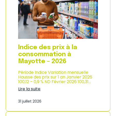
s
o
p
n
r
d
i
e
x
l
à
’
l
i
a
n
c
d
o
u
Indice des prix à la
n
s
s
consommation à
t
o
r
Mayotte – 2026
m
i
m
e
a
Période Indice Variation mensuelle
–
t
Hausse des prix sur 1 an Janvier 2026
2
i
100,12 – 0,9 % ND Février 2026 100,31…
0
o
2
Lire la suite
n
6
:
e
I
n
31 juillet 2026
n
M
d
a
i
r