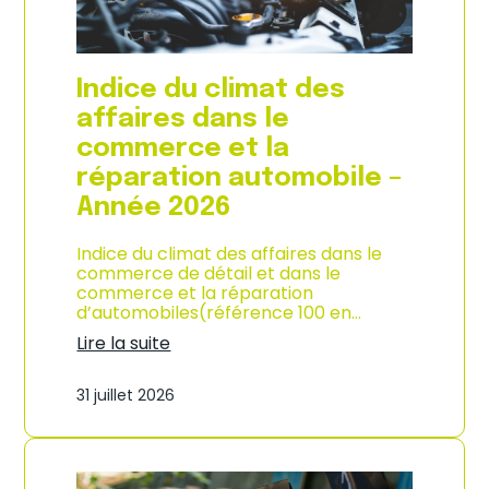
l
a
c
o
Indice du climat des
n
s
affaires dans le
o
commerce et la
m
m
réparation automobile –
a
Année 2026
t
i
o
Indice du climat des affaires dans le
n
commerce de détail et dans le
à
commerce et la réparation
L
d’automobiles(référence 100 en…
a
Lire la suite
R
:
é
I
u
31 juillet 2026
n
n
d
i
i
o
c
n
e
–