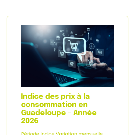
Indice des prix à la
consommation en
Guadeloupe – Année
2026
Période Indice Variation mensuelle