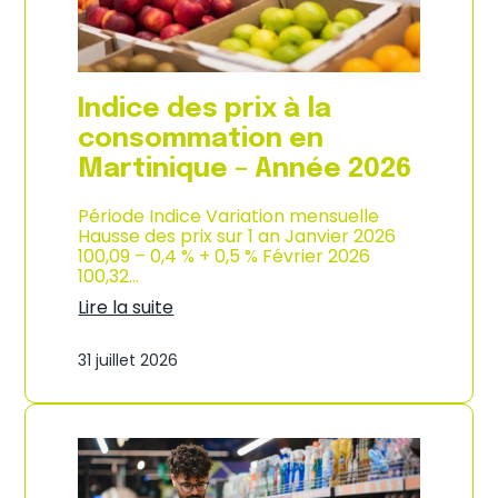
é
d
e
e
2
p
0
r
2
o
Indice des prix à la
6
d
u
consommation en
c
Martinique – Année 2026
t
i
o
Période Indice Variation mensuelle
n
Hausse des prix sur 1 an Janvier 2026
e
100,09 – 0,4 % + 0,5 % Février 2026
t
100,32…
d
Lire la suite
’
:
i
I
m
31 juillet 2026
n
p
d
o
i
r
c
t
e
a
d
t
e
i