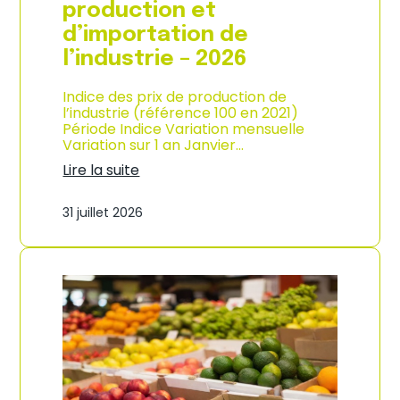
s
production et
o
d’importation de
m
m
l’industrie – 2026
a
t
Indice des prix de production de
i
l’industrie (référence 100 en 2021)
o
Période Indice Variation mensuelle
n
Variation sur 1 an Janvier…
e
n
Lire la suite
G
:
u
I
31 juillet 2026
a
n
d
d
e
i
l
c
o
e
u
d
p
e
e
s
–
p
A
r
n
i
n
x