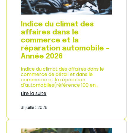
l
a
c
o
Indice du climat des
n
s
affaires dans le
o
commerce et la
m
m
réparation automobile –
a
Année 2026
t
i
o
Indice du climat des affaires dans le
n
commerce de détail et dans le
à
commerce et la réparation
L
d’automobiles(référence 100 en…
a
Lire la suite
R
:
é
I
u
31 juillet 2026
n
n
d
i
i
o
c
n
e
–