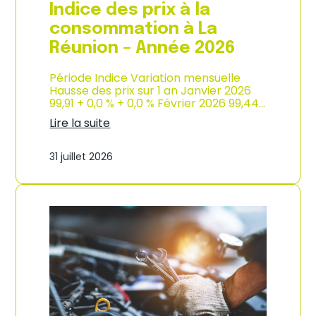
e
Indice des prix à la
2
0
consommation à La
2
Réunion – Année 2026
6
Période Indice Variation mensuelle
Hausse des prix sur 1 an Janvier 2026
99,91 + 0,0 % + 0,0 % Février 2026 99,44…
Lire la suite
:
I
31 juillet 2026
n
d
i
c
e
d
e
s
p
r
i
x
à