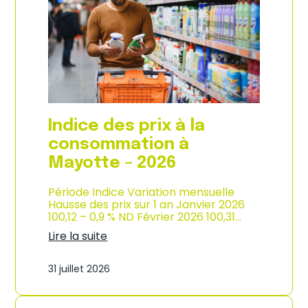
s
o
p
n
r
d
i
e
x
l
à
’
l
i
a
n
c
d
o
u
Indice des prix à la
n
s
s
consommation à
t
o
r
Mayotte – 2026
m
i
m
e
a
Période Indice Variation mensuelle
–
t
Hausse des prix sur 1 an Janvier 2026
2
i
100,12 – 0,9 % ND Février 2026 100,31…
0
o
2
Lire la suite
n
6
:
e
I
n
31 juillet 2026
n
M
d
a
i
r