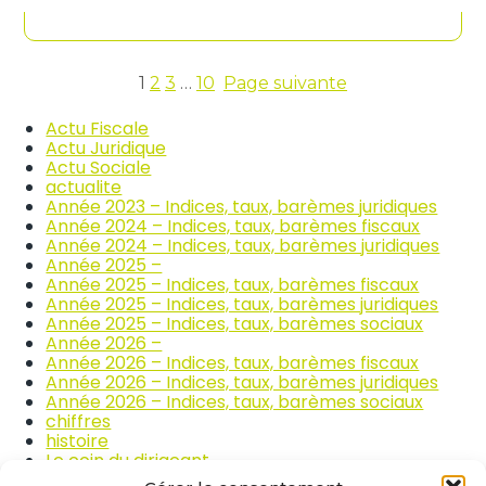
contenu
n
c
d
o
i
m
c
m
e
1
2
3
…
10
Page suivante
e
s
r
d
Actu Fiscale
c
e
Actu Juridique
e
s
Actu Sociale
e
p
actualite
t
r
Année 2023 – Indices, taux, barèmes juridiques
l
i
Année 2024 – Indices, taux, barèmes fiscaux
a
x
Année 2024 – Indices, taux, barèmes juridiques
r
d
Année 2025 –
é
e
Année 2025 – Indices, taux, barèmes fiscaux
p
s
Année 2025 – Indices, taux, barèmes juridiques
a
p
Année 2025 – Indices, taux, barèmes sociaux
r
r
Année 2026 –
a
o
Année 2026 – Indices, taux, barèmes fiscaux
t
d
Année 2026 – Indices, taux, barèmes juridiques
i
u
Année 2026 – Indices, taux, barèmes sociaux
o
i
chiffres
n
t
histoire
a
s
Le coin du dirigeant
u
a
quizz
t