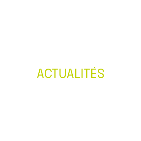
Créer et reprendre une activité
Gérer votre quotidien
Piloter votre entreprise
Développer votre entreprise
ACTUALITÉS
Construire votre patrimoine
Être prêt pour la facturation
électronique