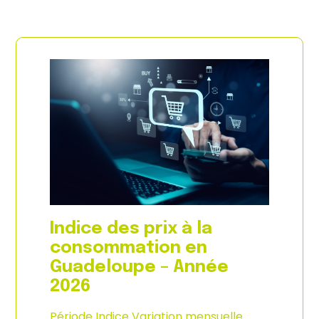
Indice des prix à la
consommation en
Guadeloupe – Année
2026
Période Indice Variation mensuelle