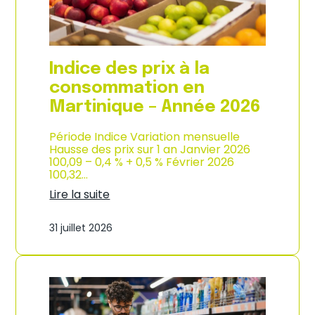
é
d
e
e
2
p
0
r
2
o
Indice des prix à la
6
d
u
consommation en
c
Martinique – Année 2026
t
i
o
Période Indice Variation mensuelle
n
Hausse des prix sur 1 an Janvier 2026
e
100,09 – 0,4 % + 0,5 % Février 2026
t
100,32…
d
Lire la suite
’
:
i
I
m
31 juillet 2026
n
p
d
o
i
r
c
t
e
a
d
t
e
i