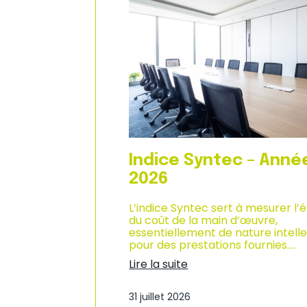
n
d
i
u
q
c
u
l
e
i
–
m
A
a
n
t
n
d
é
e
e
s
2
a
0
f
Indice Syntec – Anné
2
f
6
a
2026
i
r
L’indice Syntec sert à mesurer l’
e
du coût de la main d’œuvre,
s
essentiellement de nature intelle
d
pour des prestations fournies.…
a
Lire la suite
n
:
s
I
l
31 juillet 2026
n
e