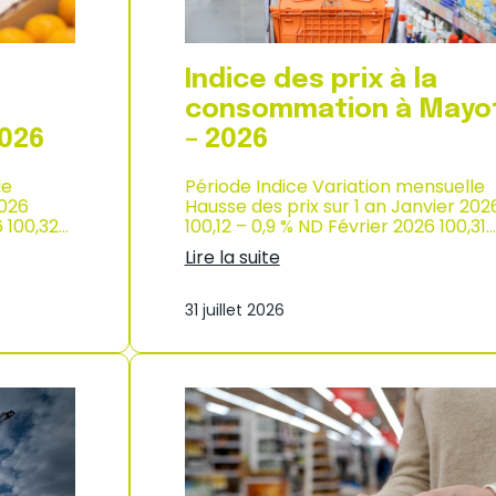
p
r
o
d
Indice des prix à la
u
c
consommation à Mayo
t
2026
– 2026
i
o
le
Période Indice Variation mensuelle
n
2026
Hausse des prix sur 1 an Janvier 202
e
6 100,32…
100,12 – 0,9 % ND Février 2026 100,31…
t
d
Lire la suite
’
:
i
I
m
31 juillet 2026
n
p
d
o
i
r
c
t
e
a
d
t
e
i
s
o
p
n
r