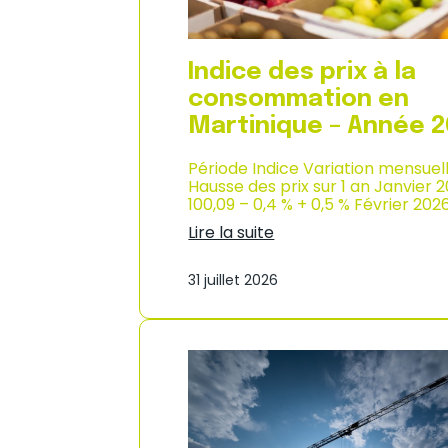
n
s
o
m
Indice des prix à la
m
consommation en
a
t
Martinique – Année 
i
o
Période Indice Variation mensuel
n
Hausse des prix sur 1 an Janvier 
e
100,09 – 0,4 % + 0,5 % Février 202
n
Lire la suite
G
:
u
I
a
31 juillet 2026
n
d
d
e
i
l
c
o
e
u
d
p
e
e
s
–
p
A
r