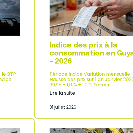
d
i
e
x
l
à
’
l
i
a
n
c
d
o
u
n
Indice des prix à la
s
s
t
o
–
consommation en Guy
r
m
– 2026
i
m
e
a
–
s le BTP
Période Indice Variation mensuelle
t
2
Indice
Hausse des prix sur 1 an Janvier 202
i
0
99,95 – 1,0 % + 1,0 % Février…
o
2
n
Lire la suite
6
à
:
M
I
a
31 juillet 2026
n
y
d
o
i
t
c
t
e