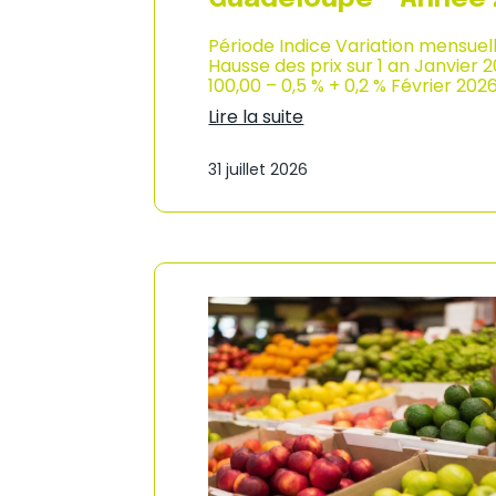
Période Indice Variation mensuel
Hausse des prix sur 1 an Janvier 
100,00 – 0,5 % + 0,2 % Février 202
Lire la suite
:
I
31 juillet 2026
n
d
i
c
e
d
e
s
p
r
i
x
à
l
a
c
o