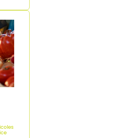
icoles
ice