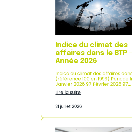
n
i
n
x
é
à
e
l
2
a
0
c
2
o
6
n
Indice du climat des
s
o
affaires dans le BTP 
m
Année 2026
m
a
Indice du climat des affaires dan
t
(référence 100 en 1993) Période 
i
Janvier 2026 97 Février 2026 97…
o
n
Lire la suite
e
:
n
I
M
31 juillet 2026
n
a
d
r
i
t
c
i
e