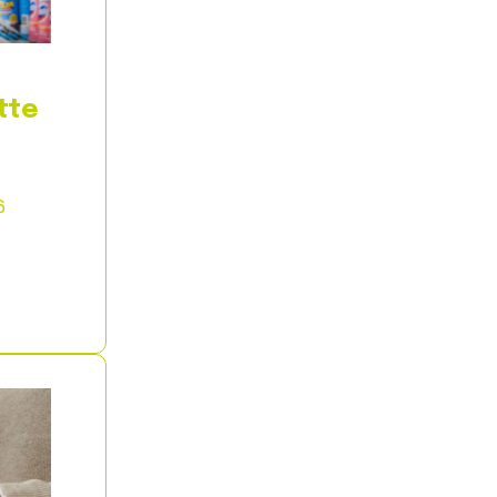
tte
6