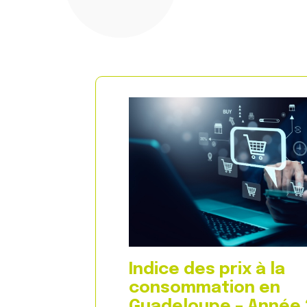
Indice des prix à la
consommation en
Guadeloupe – Année