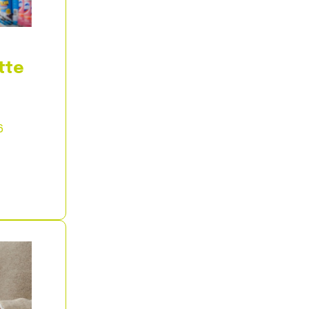
tte
6