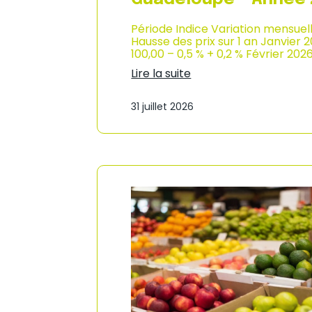
Période Indice Variation mensuel
Hausse des prix sur 1 an Janvier 
100,00 – 0,5 % + 0,2 % Février 202
Lire la suite
:
I
31 juillet 2026
n
d
i
c
e
d
e
s
p
r
i
x
à
l
a
c
o