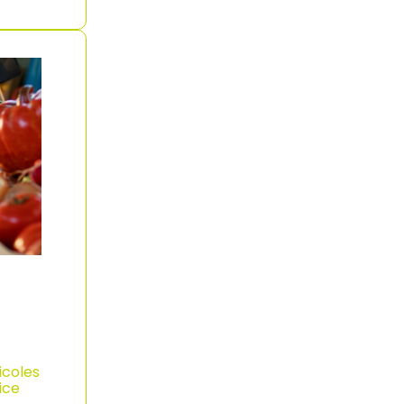
icoles
ice