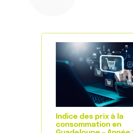
Indice des prix à la
consommation en
Guadeloupe – Année