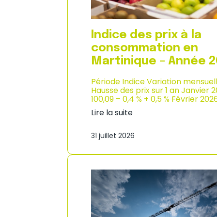
n
s
o
m
Indice des prix à la
m
consommation en
a
t
Martinique – Année 
i
o
Période Indice Variation mensuel
n
Hausse des prix sur 1 an Janvier 
e
100,09 – 0,4 % + 0,5 % Février 202
n
Lire la suite
G
:
u
I
a
31 juillet 2026
n
d
d
e
i
l
c
o
e
u
d
p
e
e
s
–
p
A
r