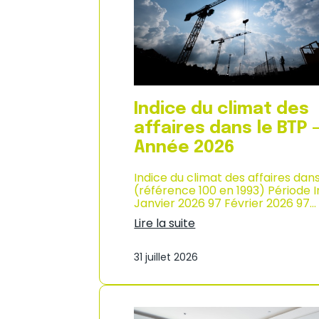
n
i
n
x
é
à
e
l
2
a
0
c
2
o
6
n
Indice du climat des
s
o
affaires dans le BTP 
m
Année 2026
m
a
Indice du climat des affaires dan
t
(référence 100 en 1993) Période 
i
Janvier 2026 97 Février 2026 97…
o
n
Lire la suite
e
:
n
I
M
31 juillet 2026
n
a
d
r
i
t
c
i
e