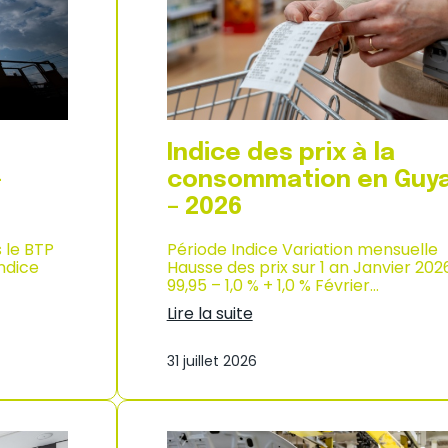
d
i
e
x
l
à
’
l
i
a
n
c
d
o
u
n
Indice des prix à la
s
s
t
o
–
consommation en Guy
r
m
– 2026
i
m
e
a
–
s le BTP
Période Indice Variation mensuelle
t
2
Indice
Hausse des prix sur 1 an Janvier 202
i
0
99,95 – 1,0 % + 1,0 % Février…
o
2
n
Lire la suite
6
à
:
M
I
a
31 juillet 2026
n
y
d
o
i
t
c
t
e