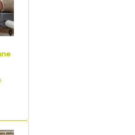
ane
6