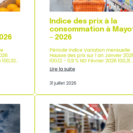
p
r
o
d
Indice des prix à la
u
c
consommation à Mayo
t
2026
– 2026
i
o
le
Période Indice Variation mensuelle
n
2026
Hausse des prix sur 1 an Janvier 202
e
6 100,32…
100,12 – 0,9 % ND Février 2026 100,31…
t
d
Lire la suite
’
:
i
I
m
31 juillet 2026
n
p
d
o
i
r
c
t
e
a
d
t
e
i
s
o
p
n
r