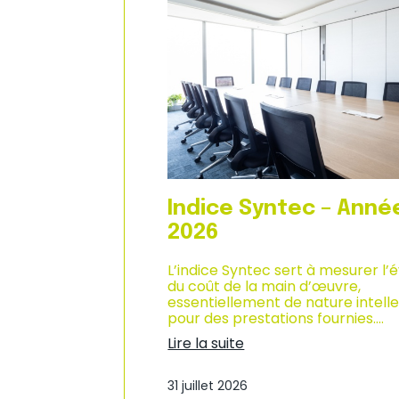
n
d
i
u
q
c
u
l
e
i
–
m
A
a
n
t
n
d
é
e
e
s
2
a
0
f
Indice Syntec – Anné
2
f
6
a
2026
i
r
L’indice Syntec sert à mesurer l’
e
du coût de la main d’œuvre,
s
essentiellement de nature intelle
d
pour des prestations fournies.…
a
Lire la suite
n
:
s
I
l
31 juillet 2026
n
e