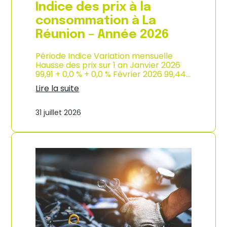
e
Indice des prix à la
2
0
consommation à La
2
Réunion – Année 2026
6
Période Indice Variation mensuelle
Hausse des prix sur 1 an Janvier 2026
99,91 + 0,0 % + 0,0 % Février 2026 99,44…
Lire la suite
:
I
31 juillet 2026
n
d
i
c
e
d
e
s
p
r
i
x
à