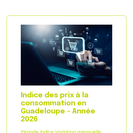
Indice des prix à la
consommation en
Guadeloupe – Année
2026
Période Indice Variation mensuelle