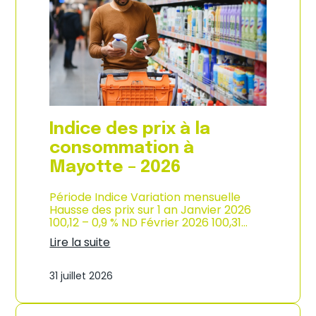
s
o
p
n
r
d
i
e
x
l
à
’
l
i
a
n
c
d
o
u
Indice des prix à la
n
s
s
consommation à
t
o
r
Mayotte – 2026
m
i
m
e
a
Période Indice Variation mensuelle
–
t
Hausse des prix sur 1 an Janvier 2026
2
i
100,12 – 0,9 % ND Février 2026 100,31…
0
o
2
Lire la suite
n
6
:
e
I
n
31 juillet 2026
n
M
d
a
i
r