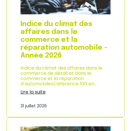
l
a
c
o
Indice du climat des
n
s
affaires dans le
o
commerce et la
m
m
réparation automobile –
a
Année 2026
t
i
o
Indice du climat des affaires dans le
n
commerce de détail et dans le
à
commerce et la réparation
L
d’automobiles(référence 100 en…
a
Lire la suite
R
:
é
I
u
31 juillet 2026
n
n
d
i
i
o
c
n
e
–