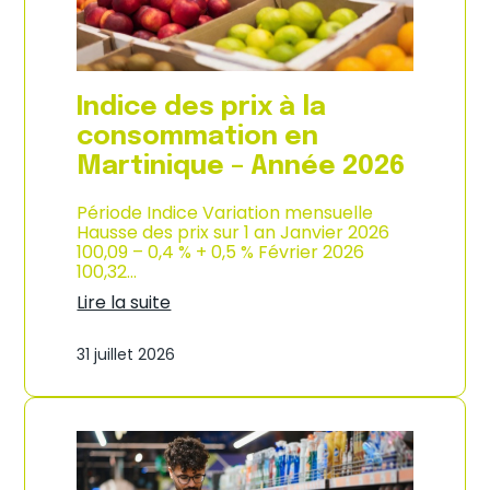
é
d
e
e
2
p
0
r
2
o
Indice des prix à la
6
d
u
consommation en
c
Martinique – Année 2026
t
i
o
Période Indice Variation mensuelle
n
Hausse des prix sur 1 an Janvier 2026
e
100,09 – 0,4 % + 0,5 % Février 2026
t
100,32…
d
Lire la suite
’
:
i
I
m
31 juillet 2026
n
p
d
o
i
r
c
t
e
a
d
t
e
i