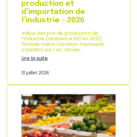
s
production et
o
d’importation de
m
m
l’industrie – 2026
a
t
Indice des prix de production de
i
l’industrie (référence 100 en 2021)
o
Période Indice Variation mensuelle
n
Variation sur 1 an Janvier…
e
n
Lire la suite
G
:
u
I
31 juillet 2026
a
n
d
d
e
i
l
c
o
e
u
d
p
e
e
s
–
p
A
r
n
i
n
x