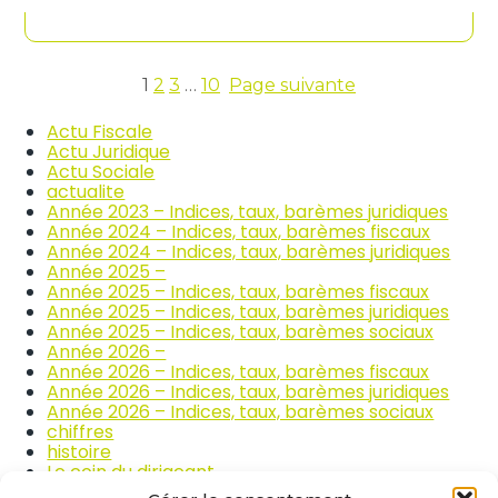
contenu
n
c
d
o
i
m
c
m
e
1
2
3
…
10
Page suivante
e
s
r
d
Actu Fiscale
c
e
Actu Juridique
e
s
Actu Sociale
e
p
actualite
t
r
Année 2023 – Indices, taux, barèmes juridiques
l
i
Année 2024 – Indices, taux, barèmes fiscaux
a
x
Année 2024 – Indices, taux, barèmes juridiques
r
d
Année 2025 –
é
e
Année 2025 – Indices, taux, barèmes fiscaux
p
s
Année 2025 – Indices, taux, barèmes juridiques
a
p
Année 2025 – Indices, taux, barèmes sociaux
r
r
Année 2026 –
a
o
Année 2026 – Indices, taux, barèmes fiscaux
t
d
Année 2026 – Indices, taux, barèmes juridiques
i
u
Année 2026 – Indices, taux, barèmes sociaux
o
i
chiffres
n
t
histoire
a
s
Le coin du dirigeant
u
a
quizz
t