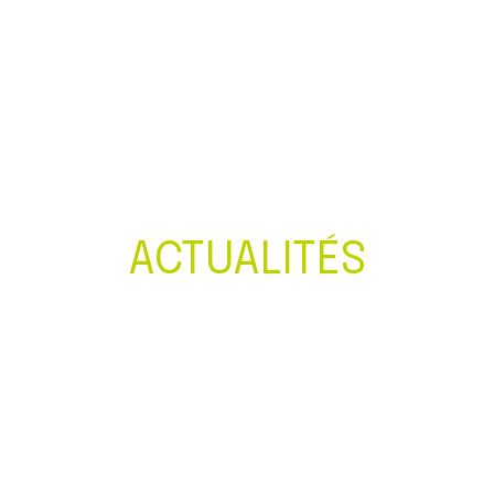
Créer et reprendre une activité
Gérer votre quotidien
Piloter votre entreprise
Développer votre entreprise
ACTUALITÉS
Construire votre patrimoine
Être prêt pour la facturation
électronique