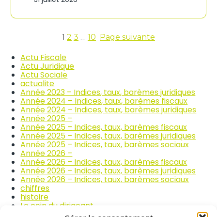
n
c
d
o
i
m
c
m
e
1
2
3
…
10
Page suivante
e
s
r
d
Actu Fiscale
c
e
Actu Juridique
e
s
Actu Sociale
e
p
actualite
t
r
Année 2023 – Indices, taux, barèmes juridiques
l
i
Année 2024 – Indices, taux, barèmes fiscaux
a
x
Année 2024 – Indices, taux, barèmes juridiques
r
d
Année 2025 –
é
e
Année 2025 – Indices, taux, barèmes fiscaux
p
s
Année 2025 – Indices, taux, barèmes juridiques
a
p
Année 2025 – Indices, taux, barèmes sociaux
r
r
Année 2026 –
a
o
Année 2026 – Indices, taux, barèmes fiscaux
t
d
Année 2026 – Indices, taux, barèmes juridiques
i
u
Année 2026 – Indices, taux, barèmes sociaux
o
i
chiffres
n
t
histoire
a
s
Le coin du dirigeant
u
a
quizz
t