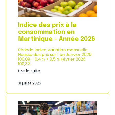
é
d
e
e
2
p
0
r
2
o
Indice des prix à la
6
d
u
consommation en
c
Martinique – Année 2026
t
i
o
Période Indice Variation mensuelle
n
Hausse des prix sur 1 an Janvier 2026
e
100,09 – 0,4 % + 0,5 % Février 2026
t
100,32…
d
Lire la suite
’
:
i
I
m
31 juillet 2026
n
p
d
o
i
r
c
t
e
a
d
t
e
i