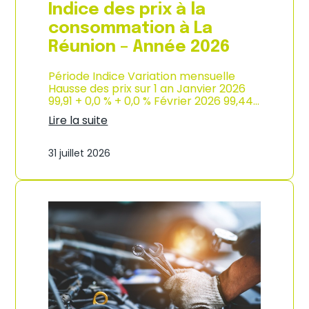
e
Indice des prix à la
2
0
consommation à La
2
Réunion – Année 2026
6
Période Indice Variation mensuelle
Hausse des prix sur 1 an Janvier 2026
99,91 + 0,0 % + 0,0 % Février 2026 99,44…
Lire la suite
:
I
31 juillet 2026
n
d
i
c
e
d
e
s
p
r
i
x
à