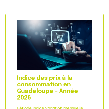
Indice des prix à la
consommation en
Guadeloupe – Année
2026
Période Indice Variation mensuelle