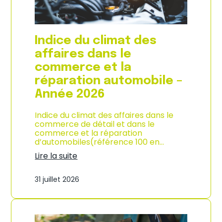
l
a
c
o
Indice du climat des
n
s
affaires dans le
o
commerce et la
m
m
réparation automobile –
a
Année 2026
t
i
o
Indice du climat des affaires dans le
n
commerce de détail et dans le
à
commerce et la réparation
L
d’automobiles(référence 100 en…
a
Lire la suite
R
:
é
I
u
31 juillet 2026
n
n
d
i
i
o
c
n
e
–