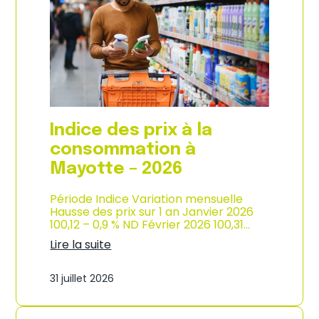
s
o
p
n
r
d
i
e
x
l
à
’
l
i
a
n
c
d
o
u
Indice des prix à la
n
s
s
consommation à
t
o
r
Mayotte – 2026
m
i
m
e
a
Période Indice Variation mensuelle
–
t
Hausse des prix sur 1 an Janvier 2026
2
i
100,12 – 0,9 % ND Février 2026 100,31…
0
o
2
Lire la suite
n
6
:
e
I
n
31 juillet 2026
n
M
d
a
i
r