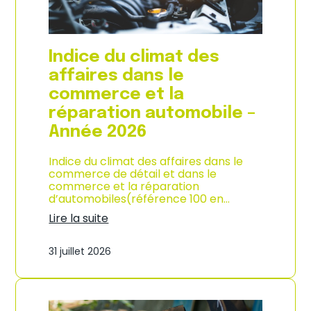
l
a
c
o
Indice du climat des
n
s
affaires dans le
o
commerce et la
m
m
réparation automobile –
a
Année 2026
t
i
o
Indice du climat des affaires dans le
n
commerce de détail et dans le
à
commerce et la réparation
L
d’automobiles(référence 100 en…
a
Lire la suite
R
:
é
I
u
31 juillet 2026
n
n
d
i
i
o
c
n
e
–