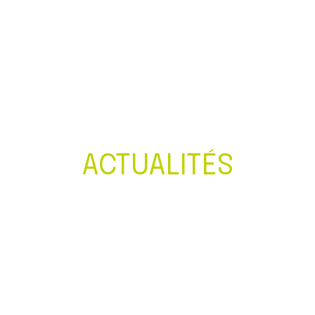
Créer et reprendre une activité
Gérer votre quotidien
Piloter votre entreprise
Développer votre entreprise
ACTUALITÉS
Construire votre patrimoine
Être prêt pour la facturation
électronique