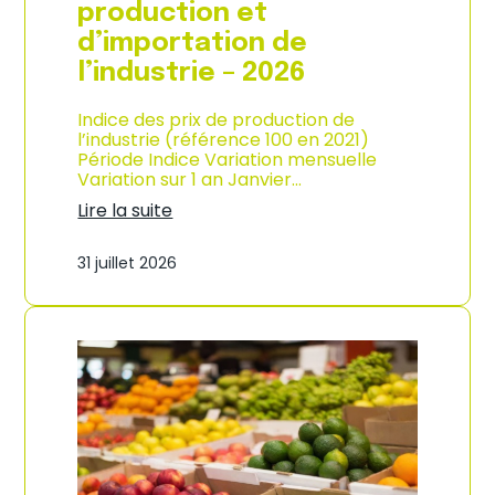
s
production et
o
d’importation de
m
m
l’industrie – 2026
a
t
Indice des prix de production de
i
l’industrie (référence 100 en 2021)
o
Période Indice Variation mensuelle
n
Variation sur 1 an Janvier…
e
n
Lire la suite
G
:
u
I
31 juillet 2026
a
n
d
d
e
i
l
c
o
e
u
d
p
e
e
s
–
p
A
r
n
i
n
x