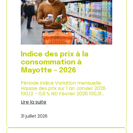
s
o
p
n
r
d
i
e
x
l
à
’
l
i
a
n
c
d
o
u
Indice des prix à la
n
s
s
consommation à
t
o
r
Mayotte – 2026
m
i
m
e
a
Période Indice Variation mensuelle
–
t
Hausse des prix sur 1 an Janvier 2026
2
i
100,12 – 0,9 % ND Février 2026 100,31…
0
o
2
Lire la suite
n
6
:
e
I
n
31 juillet 2026
n
M
d
a
i
r