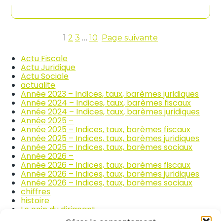
contenu
n
c
d
o
i
m
c
m
e
1
2
3
…
10
Page suivante
e
s
r
d
Actu Fiscale
c
e
Actu Juridique
e
s
Actu Sociale
e
p
actualite
t
r
Année 2023 – Indices, taux, barèmes juridiques
l
i
Année 2024 – Indices, taux, barèmes fiscaux
a
x
Année 2024 – Indices, taux, barèmes juridiques
r
d
Année 2025 –
é
e
Année 2025 – Indices, taux, barèmes fiscaux
p
s
Année 2025 – Indices, taux, barèmes juridiques
a
p
Année 2025 – Indices, taux, barèmes sociaux
r
r
Année 2026 –
a
o
Année 2026 – Indices, taux, barèmes fiscaux
t
d
Année 2026 – Indices, taux, barèmes juridiques
i
u
Année 2026 – Indices, taux, barèmes sociaux
o
i
chiffres
n
t
histoire
a
s
Le coin du dirigeant
u
a
quizz
t