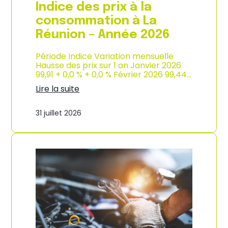
e
Indice des prix à la
2
0
consommation à La
2
Réunion – Année 2026
6
Période Indice Variation mensuelle
Hausse des prix sur 1 an Janvier 2026
99,91 + 0,0 % + 0,0 % Février 2026 99,44…
Lire la suite
:
I
31 juillet 2026
n
d
i
c
e
d
e
s
p
r
i
x
à