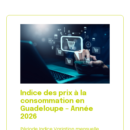
Indice des prix à la
consommation en
Guadeloupe – Année
2026
Période Indice Variation mensuelle