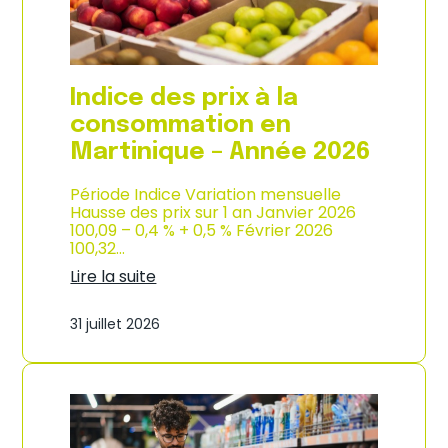
é
d
e
e
2
p
0
r
2
o
Indice des prix à la
6
d
u
consommation en
c
Martinique – Année 2026
t
i
o
Période Indice Variation mensuelle
n
Hausse des prix sur 1 an Janvier 2026
e
100,09 – 0,4 % + 0,5 % Février 2026
t
100,32…
d
Lire la suite
’
:
i
I
m
31 juillet 2026
n
p
d
o
i
r
c
t
e
a
d
t
e
i