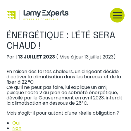
Créer et reprendre une activité
Aller
au
PLAN DE SOBRIÉTÉ
contenu
Gérer votre quotidien
ÉNERGÉTIQUE : L'ÉTÉ SERA
CHAUD !
Piloter votre entreprise
Par
|
13 JUILLET 2023
( Mise à jour 13 juillet 2023)
Développer votre entreprise
En raison des fortes chaleurs, un dirigeant décide
Construire votre patrimoine
d’activer la climatisation dans les bureaux et de la
fixer à 22 °C.
Ce qu’il ne peut pas faire, lui explique un ami,
Être prêt pour la facturation
puisque l’acte 2 du plan de sobriété énergétique,
électronique
dévoilé par le Gouvernement en avril 2023, interdit
la climatisation en dessous de 26°C.
Mais s’agit-il pour autant d’une réelle obligation ?
Oui
Non