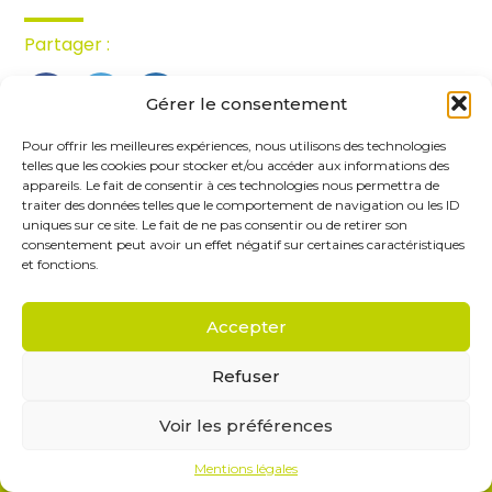
Partager :
Gérer le consentement
FaceBook
Twitter
LinkedIn
Pour offrir les meilleures expériences, nous utilisons des technologies
telles que les cookies pour stocker et/ou accéder aux informations des
appareils. Le fait de consentir à ces technologies nous permettra de
traiter des données telles que le comportement de navigation ou les ID
uniques sur ce site. Le fait de ne pas consentir ou de retirer son
consentement peut avoir un effet négatif sur certaines caractéristiques
et fonctions.
Accepter
Footer
Saint-Maur-des-Fossés
Paris
Linkedin
Refuser
Principale
Voir les préférences
MENTIONS LÉGALES
Footer
PLAN DU SITE
Mentions légales
Conception et réalisation
Classe 7