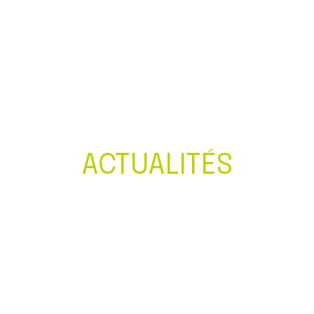
Créer et reprendre une activité
Gérer votre quotidien
Piloter votre entreprise
Développer votre entreprise
ACTUALITÉS
Construire votre patrimoine
Être prêt pour la facturation
électronique