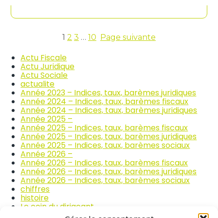
contenu
n
c
d
o
i
m
c
m
e
1
2
3
…
10
Page suivante
e
s
r
d
Actu Fiscale
c
e
Actu Juridique
e
s
Actu Sociale
e
p
actualite
t
r
Année 2023 – Indices, taux, barèmes juridiques
l
i
Année 2024 – Indices, taux, barèmes fiscaux
a
x
Année 2024 – Indices, taux, barèmes juridiques
r
d
Année 2025 –
é
e
Année 2025 – Indices, taux, barèmes fiscaux
p
s
Année 2025 – Indices, taux, barèmes juridiques
a
p
Année 2025 – Indices, taux, barèmes sociaux
r
r
Année 2026 –
a
o
Année 2026 – Indices, taux, barèmes fiscaux
t
d
Année 2026 – Indices, taux, barèmes juridiques
i
u
Année 2026 – Indices, taux, barèmes sociaux
o
i
chiffres
n
t
histoire
a
s
Le coin du dirigeant
u
a
quizz
t