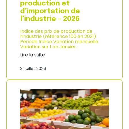
s
production et
o
d’importation de
m
m
l’industrie – 2026
a
t
Indice des prix de production de
i
l’industrie (référence 100 en 2021)
o
Période Indice Variation mensuelle
n
Variation sur 1 an Janvier…
e
n
Lire la suite
G
:
u
I
31 juillet 2026
a
n
d
d
e
i
l
c
o
e
u
d
p
e
e
s
–
p
A
r
n
i
n
x