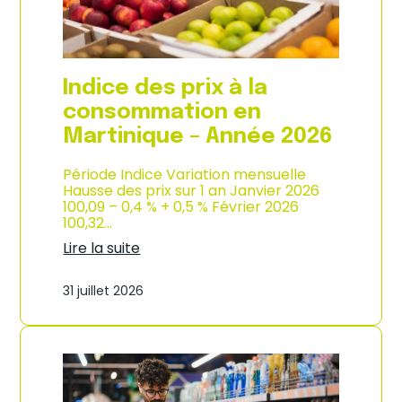
é
d
e
e
2
p
0
r
2
o
Indice des prix à la
6
d
u
consommation en
c
Martinique – Année 2026
t
i
o
Période Indice Variation mensuelle
n
Hausse des prix sur 1 an Janvier 2026
e
100,09 – 0,4 % + 0,5 % Février 2026
t
100,32…
d
Lire la suite
’
:
i
I
m
31 juillet 2026
n
p
d
o
i
r
c
t
e
a
d
t
e
i