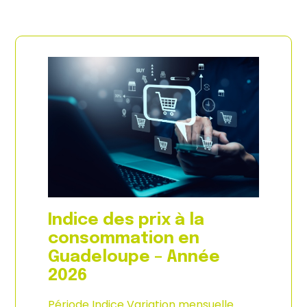
Indice des prix à la
consommation en
Guadeloupe – Année
2026
Période Indice Variation mensuelle