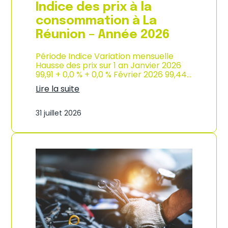
e
Indice des prix à la
2
0
consommation à La
2
Réunion – Année 2026
6
Période Indice Variation mensuelle
Hausse des prix sur 1 an Janvier 2026
99,91 + 0,0 % + 0,0 % Février 2026 99,44…
Lire la suite
:
I
31 juillet 2026
n
d
i
c
e
d
e
s
p
r
i
x
à