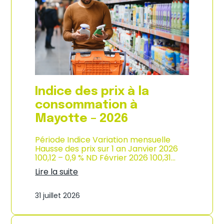
s
o
p
n
r
d
i
e
x
l
à
’
l
i
a
n
c
d
o
u
Indice des prix à la
n
s
s
consommation à
t
o
r
Mayotte – 2026
m
i
m
e
a
Période Indice Variation mensuelle
–
t
Hausse des prix sur 1 an Janvier 2026
2
i
100,12 – 0,9 % ND Février 2026 100,31…
0
o
2
Lire la suite
n
6
:
e
I
n
31 juillet 2026
n
M
d
a
i
r