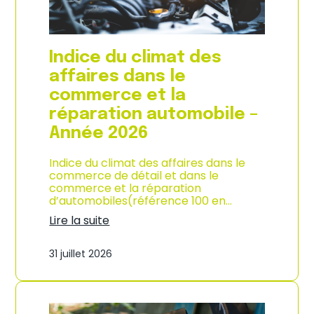
l
a
c
o
Indice du climat des
n
s
affaires dans le
o
commerce et la
m
m
réparation automobile –
a
Année 2026
t
i
o
Indice du climat des affaires dans le
n
commerce de détail et dans le
à
commerce et la réparation
L
d’automobiles(référence 100 en…
a
Lire la suite
R
:
é
I
u
31 juillet 2026
n
n
d
i
i
o
c
n
e
–