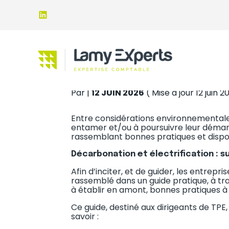
Subheader
Aller
DÉCARBONATION ET É
au
contenu
Par
|
12 JUIN 2026
( Mise à jour 12 juin 2
Entre considérations environnementales
entamer et/ou à poursuivre leur démarch
rassemblant bonnes pratiques et dispos
Décarbonation et électrification : su
Afin d’inciter, et de guider, les entrepr
rassemblé dans un guide pratique, à trav
à établir en amont, bonnes pratiques à
Ce guide, destiné aux dirigeants de TPE,
savoir :