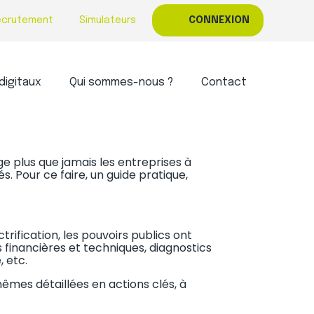
ecrutement
Simulateurs
CONNEXION
digitaux
Qui sommes-nous ?
Contact
UR LES ENTREPRISES
e plus que jamais les entreprises à
. Pour ce faire, un guide pratique,
ctrification, les pouvoirs publics ont
s financières et techniques, diagnostics
 etc.
mêmes détaillées en actions clés, à