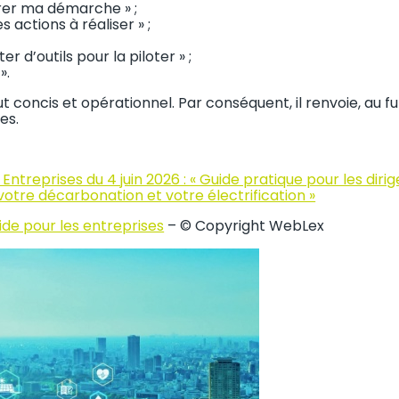
urer ma démarche » ;
es actions à réaliser » ;
 d’outils pour la piloter » ;
».
ut concis et opérationnel. Par conséquent, il renvoie, au f
es.
Entreprises du 4 juin 2026 : « Guide pratique pour les dirige
votre décarbonation et votre électrification »
ide pour les entreprises
– © Copyright WebLex