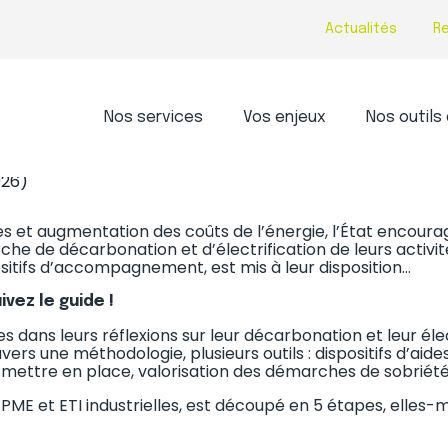
Actualités
R
Principal
Nos services
Vos enjeux
Nos outils 
LECTRIFICATION : UN GUIDE PO
026)
 et augmentation des coûts de l’énergie, l’État encourag
e de décarbonation et d’électrification de leurs activités
itifs d’accompagnement, est mis à leur disposition…
ivez le guide !
ises dans leurs réflexions sur leur décarbonation et leur éle
ers une méthodologie, plusieurs outils : dispositifs d’aide
 mettre en place, valorisation des démarches de sobriété,
 PME et ETI industrielles, est découpé en 5 étapes, elles-