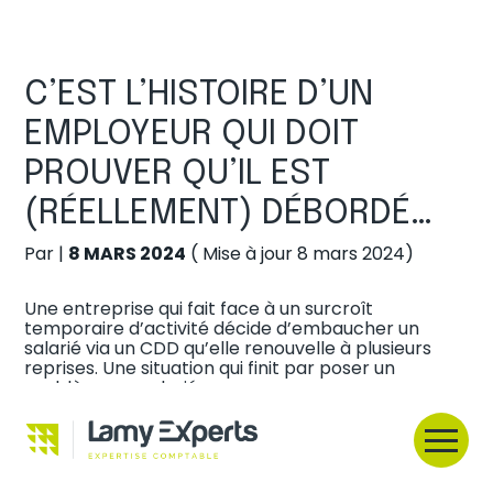
Créer et reprendre une activité
C’EST L’HISTOIRE D’UN
Gérer votre quotidien
EMPLOYEUR QUI DOIT
PROUVER QU’IL EST
Piloter votre entreprise
(RÉELLEMENT) DÉBORDÉ…
Développer votre entreprise
Par
|
8 MARS 2024
( Mise à jour 8 mars 2024)
Construire votre patrimoine
Une entreprise qui fait face à un surcroît
temporaire d’activité décide d’embaucher un
Être prêt pour la facturation
salarié via un CDD qu’elle renouvelle à plusieurs
électronique
reprises. Une situation qui finit par poser un
problème au salarié…
Selon lui, son embauche en CDD a pour effet de
pourvoir durablement un emploi lié à l’activité
Aller
normale et permanente de l’entreprise. Il réclame
au
alors la requalification de ses CDD en un seul CDI,
contenu