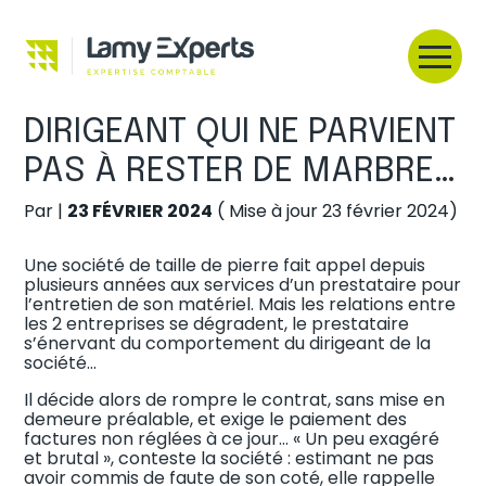
Créer et reprendre une activité
Aller
au
C’EST L’HISTOIRE D’UN
contenu
Gérer votre quotidien
DIRIGEANT QUI NE PARVIENT
PAS À RESTER DE MARBRE…
Piloter votre entreprise
Par
|
23 FÉVRIER 2024
( Mise à jour 23 février 2024)
Développer votre entreprise
Une société de taille de pierre fait appel depuis
Construire votre patrimoine
plusieurs années aux services d’un prestataire pour
l’entretien de son matériel. Mais les relations entre
les 2 entreprises se dégradent, le prestataire
Être prêt pour la facturation
s’énervant du comportement du dirigeant de la
électronique
société…
Il décide alors de rompre le contrat, sans mise en
demeure préalable, et exige le paiement des
factures non réglées à ce jour… « Un peu exagéré
et brutal », conteste la société : estimant ne pas
avoir commis de faute de son coté, elle rappelle