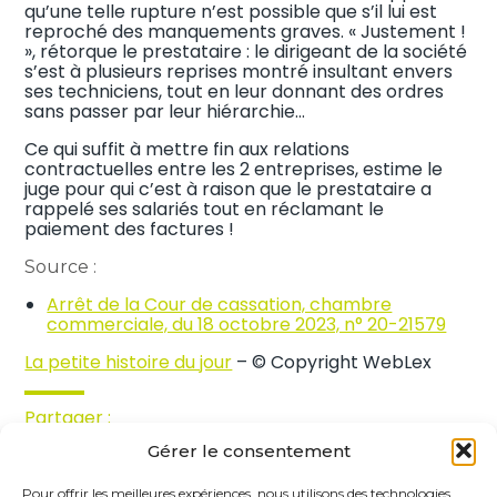
qu’une telle rupture n’est possible que s’il lui est
reproché des manquements graves. « Justement !
», rétorque le prestataire : le dirigeant de la société
s’est à plusieurs reprises montré insultant envers
ses techniciens, tout en leur donnant des ordres
sans passer par leur hiérarchie…
Ce qui suffit à mettre fin aux relations
contractuelles entre les 2 entreprises, estime le
juge pour qui c’est à raison que le prestataire a
rappelé ses salariés tout en réclamant le
paiement des factures !
Source :
Arrêt de la Cour de cassation, chambre
commerciale, du 18 octobre 2023, n° 20-21579
La petite histoire du jour
– © Copyright WebLex
Partager :
Gérer le consentement
FaceBook
Twitter
LinkedIn
Pour offrir les meilleures expériences, nous utilisons des technologies